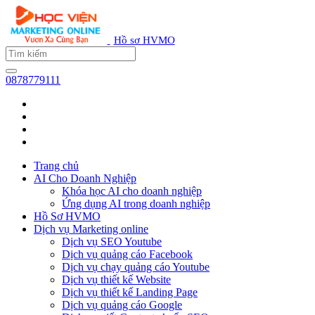
Hồ sơ HVMO
0878779111
Trang chủ
AI Cho Doanh Nghiệp
Khóa học AI cho doanh nghiệp
Ứng dụng AI trong doanh nghiệp
Hồ Sơ HVMO
Dịch vụ Marketing online
Dịch vụ SEO Youtube
Dịch vụ quảng cáo Facebook
Dịch vụ chạy quảng cáo Youtube
Dịch vụ thiết kế Website
Dịch vụ thiết kế Landing Page
Dịch vụ quảng cáo Google