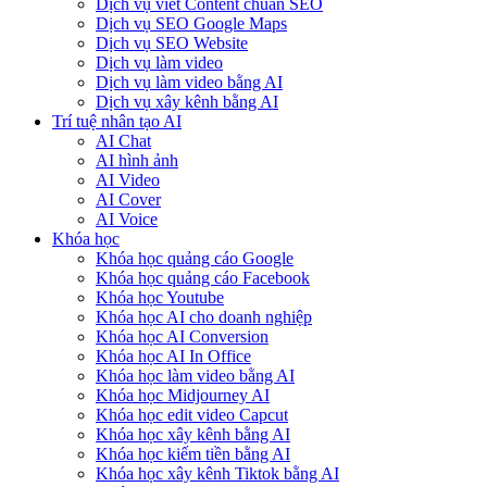
Dịch vụ viết Content chuẩn SEO
Dịch vụ SEO Google Maps
Dịch vụ SEO Website
Dịch vụ làm video
Dịch vụ làm video bằng AI
Dịch vụ xây kênh bằng AI
Trí tuệ nhân tạo AI
AI Chat
AI hình ảnh
AI Video
AI Cover
AI Voice
Khóa học
Khóa học quảng cáo Google
Khóa học quảng cáo Facebook
Khóa học Youtube
Khóa học AI cho doanh nghiệp
Khóa học AI Conversion
Khóa học AI In Office
Khóa học làm video bằng AI
Khóa học Midjourney AI
Khóa học edit video Capcut
Khóa học xây kênh bằng AI
Khóa học kiếm tiền bằng AI
Khóa học xây kênh Tiktok bằng AI