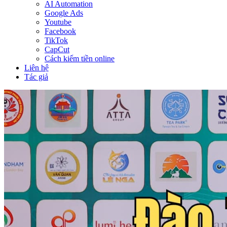
AI Automation
Google Ads
Youtube
Facebook
TikTok
CapCut
Cách kiếm tiền online
Liên hệ
Tác giả