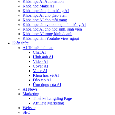
Khóa học AI Automation
Khóa học Make AI
Khóa học làm phim bằng AI
Khóa học AI cho giáo viên
Khóa học AI cho thời trang
Khóa học làm video hoạt hình bằng AI
Khóa học AI cho học sinh, sinh viên
Khóa hoc AI trong kinh doanh
Khóa học làm Youtube view ngoại
Kiến thức
AI Trí tuệ nhân tạo
Chat AI
Hình ảnh AI
Video AI
Cover AI
Voice AI
Khóa học về AI
Đào tạo AI
Ứng dụng của AI
AI News
Marketing
Thiết kế Langding Page
Affiliate Marketing
Website
SEO