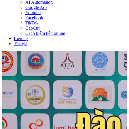
AI Automation
Google Ads
Youtube
Facebook
TikTok
CapCut
Cách kiếm tiền online
Liên hệ
Tác giả