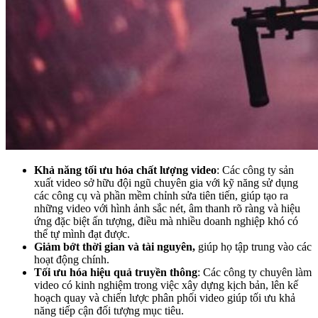
Khả năng tối ưu hóa chất lượng video
: Các công ty sản
xuất video sở hữu đội ngũ chuyên gia với kỹ năng sử dụng
các công cụ và phần mềm chỉnh sửa tiên tiến, giúp tạo ra
những video với hình ảnh sắc nét, âm thanh rõ ràng và hiệu
ứng đặc biệt ấn tượng, điều mà nhiều doanh nghiệp khó có
thể tự mình đạt được.
Giảm bớt thời gian và tài nguyên,
giúp họ tập trung vào các
hoạt động chính.
Tối ưu hóa hiệu quả truyền thông
: Các công ty chuyên làm
video có kinh nghiệm trong việc xây dựng kịch bản, lên kế
hoạch quay và chiến lược phân phối video giúp tối ưu khả
năng tiếp cận đối tượng mục tiêu.