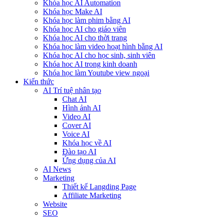
Khóa học AI Automation
Khóa học Make AI
Khóa học làm phim bằng AI
Khóa học AI cho giáo viên
Khóa học AI cho thời trang
Khóa học làm video hoạt hình bằng AI
Khóa học AI cho học sinh, sinh viên
Khóa hoc AI trong kinh doanh
Khóa học làm Youtube view ngoại
Kiến thức
AI Trí tuệ nhân tạo
Chat AI
Hình ảnh AI
Video AI
Cover AI
Voice AI
Khóa học về AI
Đào tạo AI
Ứng dụng của AI
AI News
Marketing
Thiết kế Langding Page
Affiliate Marketing
Website
SEO