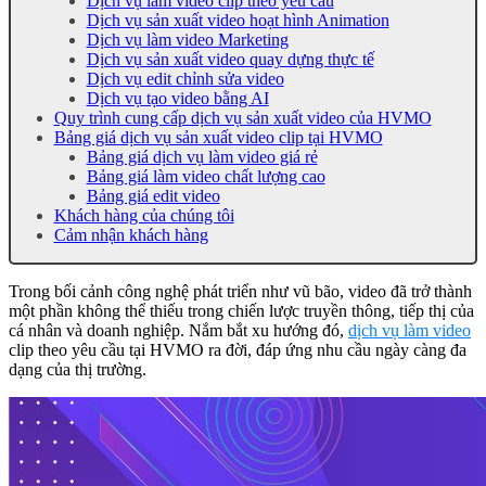
Dịch vụ làm video clip theo yêu cầu
Dịch vụ sản xuất video hoạt hình Animation
Dịch vụ làm video Marketing
Dịch vụ sản xuất video quay dựng thực tế
Dịch vụ edit chỉnh sửa video
Dịch vụ tạo video bằng AI
Quy trình cung cấp dịch vụ sản xuất video của HVMO
Bảng giá dịch vụ sản xuất video clip tại HVMO
Bảng giá dịch vụ làm video giá rẻ
Bảng giá làm video chất lượng cao
Bảng giá edit video
Khách hàng của chúng tôi
Cảm nhận khách hàng
Trong bối cảnh công nghệ phát triển như vũ bão, video đã trở thành
một phần không thể thiếu trong chiến lược truyền thông, tiếp thị của
cá nhân và doanh nghiệp. Nắm bắt xu hướng đó,
dịch vụ làm video
clip theo yêu cầu tại HVMO ra đời, đáp ứng nhu cầu ngày càng đa
dạng của thị trường.