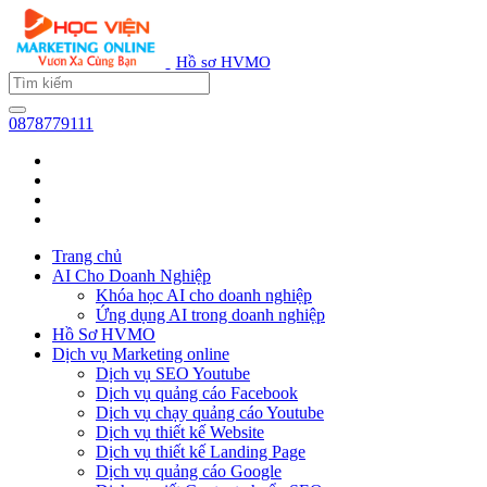
Hồ sơ HVMO
0878779111
Trang chủ
AI Cho Doanh Nghiệp
Khóa học AI cho doanh nghiệp
Ứng dụng AI trong doanh nghiệp
Hồ Sơ HVMO
Dịch vụ Marketing online
Dịch vụ SEO Youtube
Dịch vụ quảng cáo Facebook
Dịch vụ chạy quảng cáo Youtube
Dịch vụ thiết kế Website
Dịch vụ thiết kế Landing Page
Dịch vụ quảng cáo Google