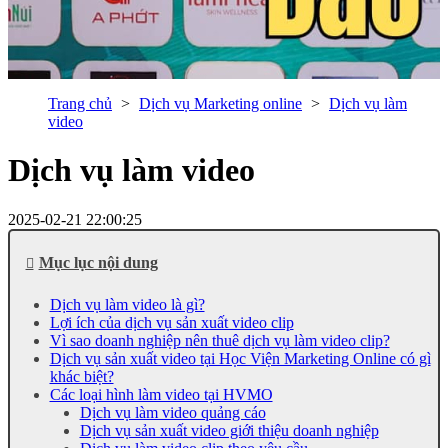
Trang chủ
Dịch vụ Marketing online
Dịch vụ làm
video
Dịch vụ làm video
2025-02-21 22:00:25
Mục lục nội dung
Dịch vụ làm video là gì?
Lợi ích của dịch vụ sản xuất video clip
Vì sao doanh nghiệp nên thuê dịch vụ làm video clip?
Dịch vụ sản xuất video tại Học Viện Marketing Online có gì
khác biệt?
Các loại hình làm video tại HVMO
Dịch vụ làm video quảng cáo
Dịch vụ sản xuất video giới thiệu doanh nghiệp