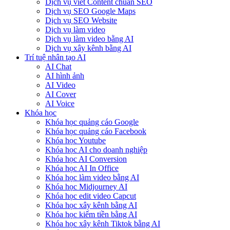
Dịch vụ viết Content chuẩn SEO
Dịch vụ SEO Google Maps
Dịch vụ SEO Website
Dịch vụ làm video
Dịch vụ làm video bằng AI
Dịch vụ xây kênh bằng AI
Trí tuệ nhân tạo AI
AI Chat
AI hình ảnh
AI Video
AI Cover
AI Voice
Khóa học
Khóa học quảng cáo Google
Khóa học quảng cáo Facebook
Khóa học Youtube
Khóa học AI cho doanh nghiệp
Khóa học AI Conversion
Khóa học AI In Office
Khóa học làm video bằng AI
Khóa học Midjourney AI
Khóa học edit video Capcut
Khóa học xây kênh bằng AI
Khóa học kiếm tiền bằng AI
Khóa học xây kênh Tiktok bằng AI