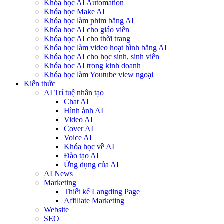
Khóa học AI Automation
Khóa học Make AI
Khóa học làm phim bằng AI
Khóa học AI cho giáo viên
Khóa học AI cho thời trang
Khóa học làm video hoạt hình bằng AI
Khóa học AI cho học sinh, sinh viên
Khóa hoc AI trong kinh doanh
Khóa học làm Youtube view ngoại
Kiến thức
AI Trí tuệ nhân tạo
Chat AI
Hình ảnh AI
Video AI
Cover AI
Voice AI
Khóa học về AI
Đào tạo AI
Ứng dụng của AI
AI News
Marketing
Thiết kế Langding Page
Affiliate Marketing
Website
SEO