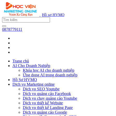
Hồ sơ HVMO
0878779111
Trang chủ
AI Cho Doanh Nghiệp
Khóa học AI cho doanh nghiệp
Ứng dụng AI trong doanh nghiệp
Hồ Sơ HVMO
Dịch vụ Marketing online
Dịch vụ SEO Youtube
Dịch vụ quảng cáo Facebook
Dịch vụ chạy quảng cáo Youtube
Dịch vụ thiết kế Website
Dịch vụ thiết kế Landing Page
Dịch vụ quảng cáo Google