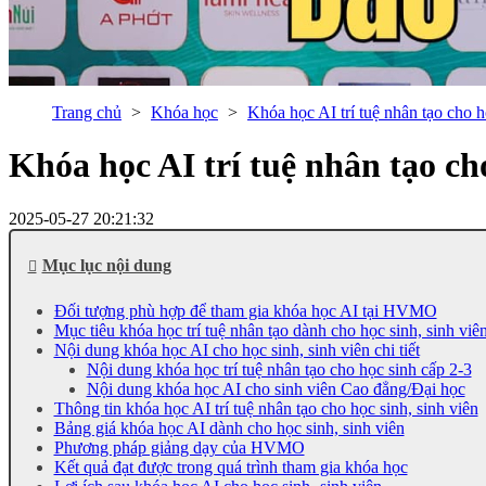
Trang chủ
Khóa học
Khóa học AI trí tuệ nhân tạo cho h
Khóa học AI trí tuệ nhân tạo cho
2025-05-27 20:21:32
Mục lục nội dung
Đối tượng phù hợp để tham gia khóa học AI tại HVMO
Mục tiêu khóa học trí tuệ nhân tạo dành cho học sinh, sinh viê
Nội dung khóa học AI cho học sinh, sinh viên chi tiết
Nội dung khóa học trí tuệ nhân tạo cho học sinh cấp 2-3
Nội dung khóa học AI cho sinh viên Cao đẳng/Đại học
Thông tin khóa học AI trí tuệ nhân tạo cho học sinh, sinh viên
Bảng giá khóa học AI dành cho học sinh, sinh viên
Phương pháp giảng dạy của HVMO
Kết quả đạt được trong quá trình tham gia khóa học