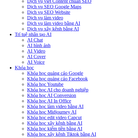
Dịch vụ viết Content chuẩn SEO
Dịch vụ SEO Google Maps
Dịch vụ SEO Website
Dịch vụ làm video
Dịch vụ làm video bằng AI
Dịch vụ xây kênh bằng AI
Trí tuệ nhân tạo AI
AI Chat
AI hình ảnh
AI Video
AI Cover
AI Voice
Khóa học
Khóa học quảng cáo Google
Khóa học quảng cáo Facebook
Khóa học Youtube
Khóa học AI cho doanh nghiệp
Khóa học AI Conversion
Khóa học AI In Office
Khóa học làm video bằng AI
Khóa học Midjourney AI
Khóa học edit video Capcut
Khóa học xây kênh bằng AI
Khóa học kiếm tiền bằng AI
Khóa học xây kênh Tiktok bằng AI