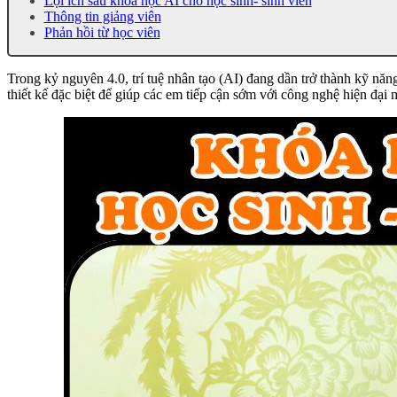
Lợi ích sau khóa học AI cho học sinh- sinh viên
Thông tin giảng viên
Phản hồi từ học viên
Trong kỷ nguyên 4.0, trí tuệ nhân tạo (AI) đang dần trở thành kỹ nă
thiết kế đặc biệt để giúp các em tiếp cận sớm với công nghệ hiện đại