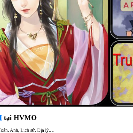
I
tại HVMO
Toán, Anh, Lịch sử, Địa lý,…