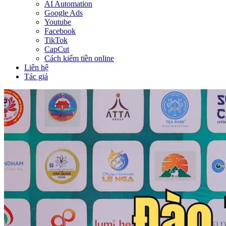
AI Automation
Google Ads
Youtube
Facebook
TikTok
CapCut
Cách kiếm tiền online
Liên hệ
Tác giả