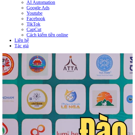
AI Automation
Google Ads
Youtube
Facebook
TikTok
CapCut
Cách kiếm tiền online
Liên hệ
Tác giả