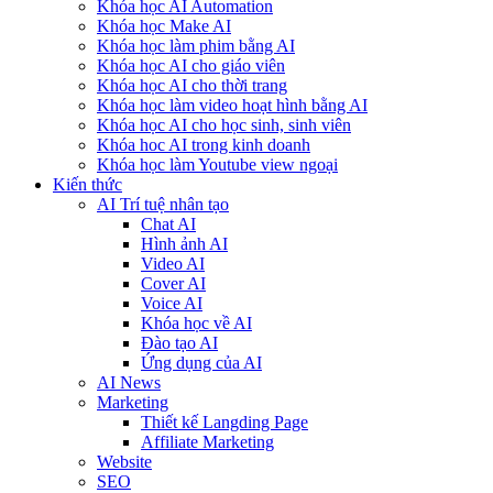
Khóa học AI Automation
Khóa học Make AI
Khóa học làm phim bằng AI
Khóa học AI cho giáo viên
Khóa học AI cho thời trang
Khóa học làm video hoạt hình bằng AI
Khóa học AI cho học sinh, sinh viên
Khóa hoc AI trong kinh doanh
Khóa học làm Youtube view ngoại
Kiến thức
AI Trí tuệ nhân tạo
Chat AI
Hình ảnh AI
Video AI
Cover AI
Voice AI
Khóa học về AI
Đào tạo AI
Ứng dụng của AI
AI News
Marketing
Thiết kế Langding Page
Affiliate Marketing
Website
SEO