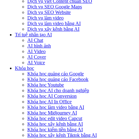
Dịch vụ viết Content chuẩn SEO
Dịch vụ SEO Google Maps
Dịch vụ SEO Website
Dịch vụ làm video
Dịch vụ làm video bằng AI
Dịch vụ xây kênh bằng AI
Trí tuệ nhân tạo AI
AI Chat
AI hình ảnh
AI Video
AI Cover
AI Voice
Khóa học
Khóa học quảng cáo Google
Khóa học quảng cáo Facebook
Khóa học Youtube
Khóa học AI cho doanh nghiệp
Khóa học AI Conversion
Khóa học AI In Office
Khóa học làm video bằng AI
Khóa học Midjourney AI
Khóa học edit video Capcut
Khóa học xây kênh bằng AI
Khóa học kiếm tiền bằng AI
Khóa học xây kênh Tiktok bằng AI