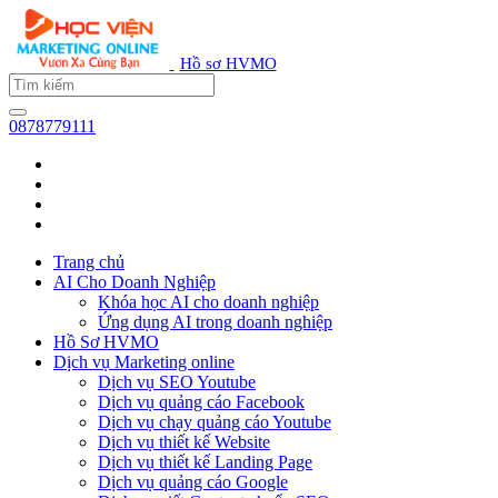
Hồ sơ HVMO
0878779111
Trang chủ
AI Cho Doanh Nghiệp
Khóa học AI cho doanh nghiệp
Ứng dụng AI trong doanh nghiệp
Hồ Sơ HVMO
Dịch vụ Marketing online
Dịch vụ SEO Youtube
Dịch vụ quảng cáo Facebook
Dịch vụ chạy quảng cáo Youtube
Dịch vụ thiết kế Website
Dịch vụ thiết kế Landing Page
Dịch vụ quảng cáo Google