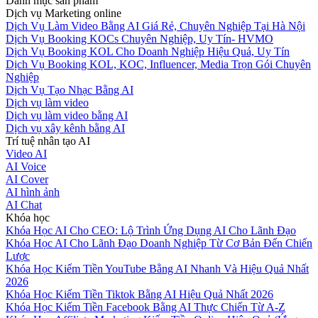
Danh mục sản phẩm
Dịch vụ Marketing online
Dịch Vụ Làm Video Bằng AI Giá Rẻ, Chuyên Nghiệp Tại Hà Nội
Dịch Vụ Booking KOCs Chuyên Nghiệp, Uy Tín- HVMO
Dịch Vụ Booking KOL Cho Doanh Nghiệp Hiệu Quả, Uy Tín
Dịch Vụ Booking KOL, KOC, Influencer, Media Trọn Gói Chuyên
Nghiệp
Dịch Vụ Tạo Nhạc Bằng AI
Dịch vụ làm video
Dịch vụ làm video bằng AI
Dịch vụ xây kênh bằng AI
Trí tuệ nhân tạo AI
Video AI
AI Voice
AI Cover
AI hình ảnh
AI Chat
Khóa học
Khóa Học AI Cho CEO: Lộ Trình Ứng Dụng AI Cho Lãnh Đạo
Khóa Học AI Cho Lãnh Đạo Doanh Nghiệp Từ Cơ Bản Đến Chiến
Lược
Khóa Học Kiếm Tiền YouTube Bằng AI Nhanh Và Hiệu Quả Nhất
2026
Khóa Học Kiếm Tiền Tiktok Bằng AI Hiệu Quả Nhất 2026
Khóa Học Kiếm Tiền Facebook Bằng AI Thực Chiến Từ A-Z