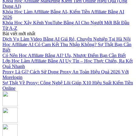
Khóa Học Affiliate Marketing Kiếm Tiền Online Hiệu Quả (Ứng
Dụng AI)
Khóa Học Làm Affiliate Bằng AI- Kiếm Tiền Affiliate Bằng AI
2026
Khóa Học Xây Kênh YouTube Bằng AI Cho Người Mới Bắt Đầu
Từ A-Z
Bài viết mới nhất
Dịch Vụ Làm Video Bằng AI Giá Rẻ, Chuyên Nghiệp Tại Hà Nội
Học Affiliate AI Có Cam Kết Thu Nhập Không? Sự Thật Bạn Cần
Biết
Có Nên Học Affiliate Bằng AI? Ưu, Nhược Điểm Bạn Cần Biết
Lớp Học Làm Affiliate Bằng AI Uy Tín – Học Thực Chiến, Ra Kết
Quả Nhanh
Proxy Là Gì? Cách Sử Dụng Proxy An Toàn Hiệu Quả 2026 Với
Morelogin
Sự Thật Về Proxy: Công Nghệ Lõi Giúp X10 Hiệu Suất Kiếm Tiền
Online