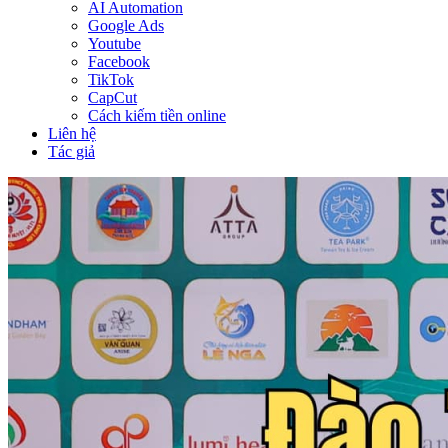
AI Automation
Google Ads
Youtube
Facebook
TikTok
CapCut
Cách kiếm tiền online
Liên hệ
Tác giả