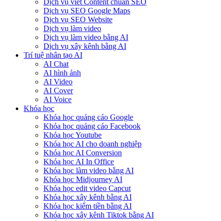
Dịch vụ viết Content chuẩn SEO
Dịch vụ SEO Google Maps
Dịch vụ SEO Website
Dịch vụ làm video
Dịch vụ làm video bằng AI
Dịch vụ xây kênh bằng AI
Trí tuệ nhân tạo AI
AI Chat
AI hình ảnh
AI Video
AI Cover
AI Voice
Khóa học
Khóa học quảng cáo Google
Khóa học quảng cáo Facebook
Khóa học Youtube
Khóa học AI cho doanh nghiệp
Khóa học AI Conversion
Khóa học AI In Office
Khóa học làm video bằng AI
Khóa học Midjourney AI
Khóa học edit video Capcut
Khóa học xây kênh bằng AI
Khóa học kiếm tiền bằng AI
Khóa học xây kênh Tiktok bằng AI