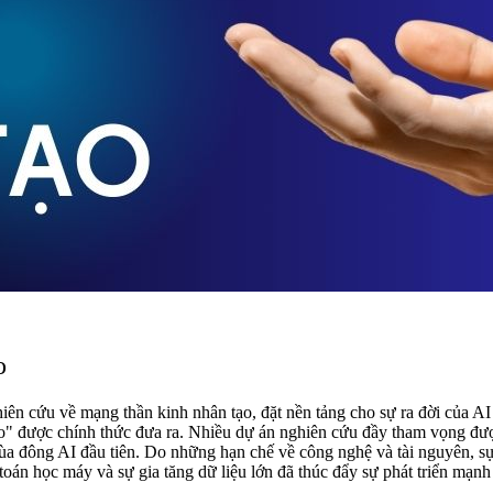
o
ên cứu về mạng thần kinh nhân tạo, đặt nền tảng cho sự ra đời của A
ạo" được chính thức đưa ra. Nhiều dự án nghiên cứu đầy tham vọng đư
a đông AI đầu tiên. Do những hạn chế về công nghệ và tài nguyên, sự
 toán học máy và sự gia tăng dữ liệu lớn đã thúc đẩy sự phát triển mạn