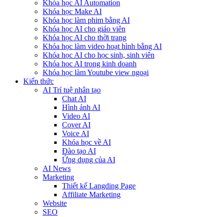
Khóa học AI Automation
Khóa học Make AI
Khóa học làm phim bằng AI
Khóa học AI cho giáo viên
Khóa học AI cho thời trang
Khóa học làm video hoạt hình bằng AI
Khóa học AI cho học sinh, sinh viên
Khóa hoc AI trong kinh doanh
Khóa học làm Youtube view ngoại
Kiến thức
AI Trí tuệ nhân tạo
Chat AI
Hình ảnh AI
Video AI
Cover AI
Voice AI
Khóa học về AI
Đào tạo AI
Ứng dụng của AI
AI News
Marketing
Thiết kế Langding Page
Affiliate Marketing
Website
SEO