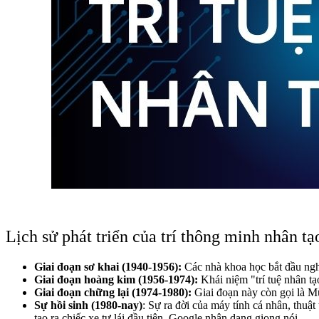
Lịch sử phát triển của trí thông minh nhân tạ
Giai đoạn sơ khai (1940-1956):
Các nhà khoa học bắt đầu nghi
Giai đoạn hoàng kim (1956-1974):
Khái niệm "trí tuệ nhân t
Giai đoạn chững lại (1974-1980):
Giai đoạn này còn gọi là Mù
Sự hồi sinh (1980-nay)
: Sự ra đời của máy tính cá nhân, thuật
tạo ra chiếc xe tự lái đầu tiên, Google nhận dạng giọng nói,...