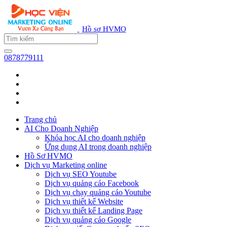
Hồ sơ HVMO
0878779111
Trang chủ
AI Cho Doanh Nghiệp
Khóa học AI cho doanh nghiệp
Ứng dụng AI trong doanh nghiệp
Hồ Sơ HVMO
Dịch vụ Marketing online
Dịch vụ SEO Youtube
Dịch vụ quảng cáo Facebook
Dịch vụ chạy quảng cáo Youtube
Dịch vụ thiết kế Website
Dịch vụ thiết kế Landing Page
Dịch vụ quảng cáo Google