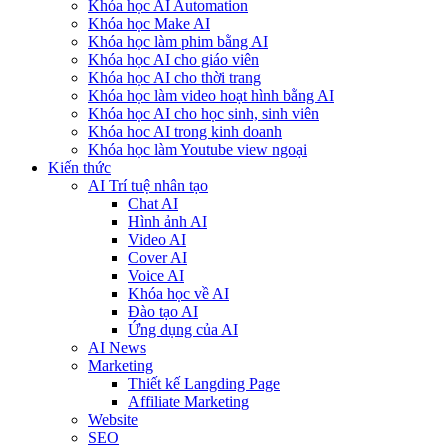
Khóa học AI Automation
Khóa học Make AI
Khóa học làm phim bằng AI
Khóa học AI cho giáo viên
Khóa học AI cho thời trang
Khóa học làm video hoạt hình bằng AI
Khóa học AI cho học sinh, sinh viên
Khóa hoc AI trong kinh doanh
Khóa học làm Youtube view ngoại
Kiến thức
AI Trí tuệ nhân tạo
Chat AI
Hình ảnh AI
Video AI
Cover AI
Voice AI
Khóa học về AI
Đào tạo AI
Ứng dụng của AI
AI News
Marketing
Thiết kế Langding Page
Affiliate Marketing
Website
SEO