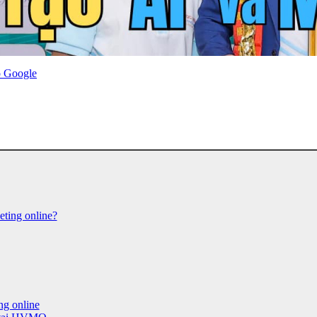
o Google
eting online?
ng online