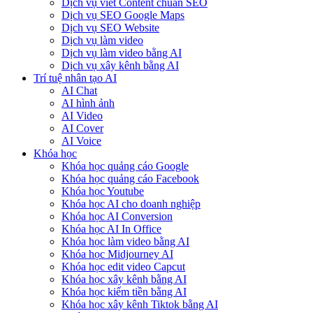
Dịch vụ viết Content chuẩn SEO
Dịch vụ SEO Google Maps
Dịch vụ SEO Website
Dịch vụ làm video
Dịch vụ làm video bằng AI
Dịch vụ xây kênh bằng AI
Trí tuệ nhân tạo AI
AI Chat
AI hình ảnh
AI Video
AI Cover
AI Voice
Khóa học
Khóa học quảng cáo Google
Khóa học quảng cáo Facebook
Khóa học Youtube
Khóa học AI cho doanh nghiệp
Khóa học AI Conversion
Khóa học AI In Office
Khóa học làm video bằng AI
Khóa học Midjourney AI
Khóa học edit video Capcut
Khóa học xây kênh bằng AI
Khóa học kiếm tiền bằng AI
Khóa học xây kênh Tiktok bằng AI