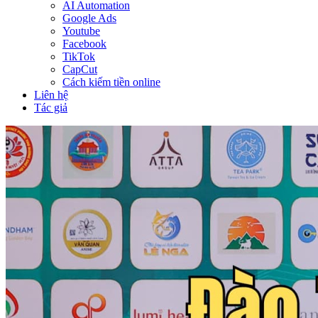
AI Automation
Google Ads
Youtube
Facebook
TikTok
CapCut
Cách kiếm tiền online
Liên hệ
Tác giả