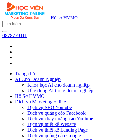
Hồ sơ HVMO
0878779111
Trang chủ
AI Cho Doanh Nghiệp
Khóa học AI cho doanh nghiệp
Ứng dụng AI trong doanh nghiệp
Hồ Sơ HVMO
Dịch vụ Marketing online
Dịch vụ SEO Youtube
Dịch vụ quảng cáo Facebook
Dịch vụ chạy quảng cáo Youtube
Dịch vụ thiết kế Website
Dịch vụ thiết kế Landing Page
Dịch vụ quảng cáo Google