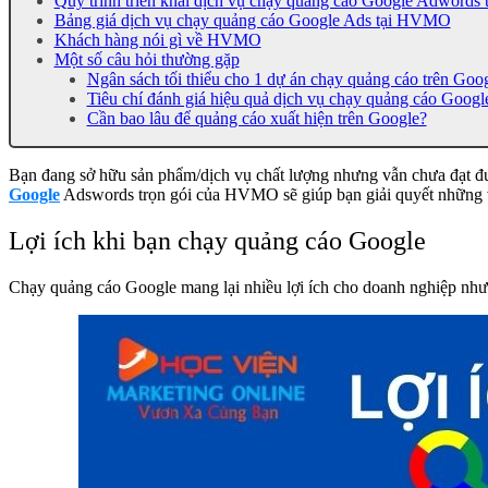
Quy trình triển khai dịch vụ chạy quảng cáo Google Adword
Bảng giá dịch vụ chạy quảng cáo Google Ads tại HVMO
Khách hàng nói gì về HVMO
Một số câu hỏi thường gặp
Ngân sách tối thiểu cho 1 dự án chạy quảng cáo trên Goo
Tiêu chí đánh giá hiệu quả dịch vụ chạy quảng cáo Google
Cần bao lâu để quảng cáo xuất hiện trên Google?
Bạn đang sở hữu sản phẩm/dịch vụ chất lượng nhưng vẫn chưa đạt đ
Google
Adswords trọn gói của HVMO sẽ giúp bạn giải quyết những v
Lợi ích khi bạn chạy quảng cáo Google
Chạy quảng cáo Google mang lại nhiều lợi ích cho doanh nghiệp như