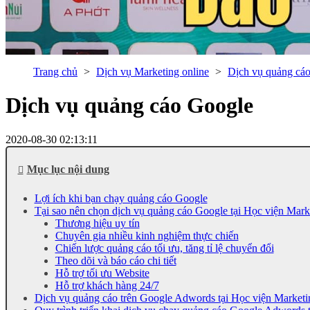
Trang chủ
Dịch vụ Marketing online
Dịch vụ quảng cá
Dịch vụ quảng cáo Google
2020-08-30 02:13:11
Mục lục nội dung
Lợi ích khi bạn chạy quảng cáo Google
Tại sao nên chọn dịch vụ quảng cáo Google tại Học viện Mark
Thương hiệu uy tín
Chuyên gia nhiều kinh nghiệm thực chiến
Chiến lược quảng cáo tối ưu, tăng tỉ lệ chuyển đổi
Theo dõi và báo cáo chi tiết
Hỗ trợ tối ưu Website
Hỗ trợ khách hàng 24/7
Dịch vụ quảng cáo trên Google Adwords tại Học viện Marketi