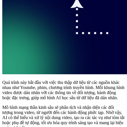
Quá trình này bắt đầu với việc thu thập dữ liệu từ các nguồn khác
nhau như Youtube, phim, chương trình truyền hình. Mỗi khung hình
video được dán nhãn với các thông tin về đối tượng, hành động
hoặc đặc trưng, giúp mô hình AI học sâu từ dữ liệu đã dán nhãn.
Mô hình mạng thần kinh sâu sẽ phân tích và nhận diện các đối
tượng trong video, từ người đến các hành động phức tạp. Nhờ vậy,
AI có thể hiểu và xử lý nội dung video, tạo ra các tác vụ như tóm tắt
hoặc phụ đề tự động, tối ưu hóa quy trình sáng tạo và mang lại hiệu