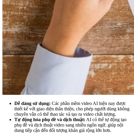
Dễ dàng sử dụng:
Các phần mềm video AI hiện nay được
thiết kế với giao diện thân thiện, cho phép người dùng không
chuyên vẫn có thể thao tác và tạo ra video chất lượng.
Tự động hóa phụ đề và dịch thuật:
AI có thể tự động tạo
phụ đề và dịch thuật video sang nhiều ngôn ngữ, giúp nội
dung tiếp cận đến đối tượng khán giả rộng lớn hơn.