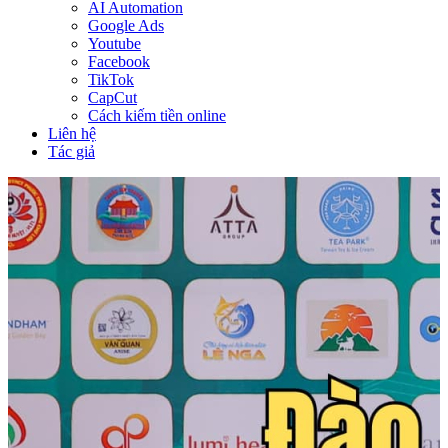
AI Automation
Google Ads
Youtube
Facebook
TikTok
CapCut
Cách kiếm tiền online
Liên hệ
Tác giả