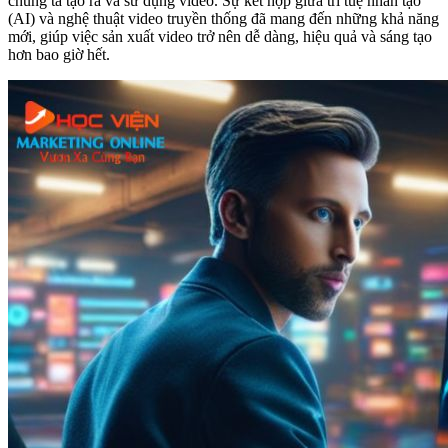
chúng ta tạo ra và sử dụng video. Sự kết hợp giữa trí tuệ nhân tạo
(AI) và nghệ thuật video truyền thống đã mang đến những khả năng
mới, giúp việc sản xuất video trở nên dễ dàng, hiệu quả và sáng tạo
hơn bao giờ hết.