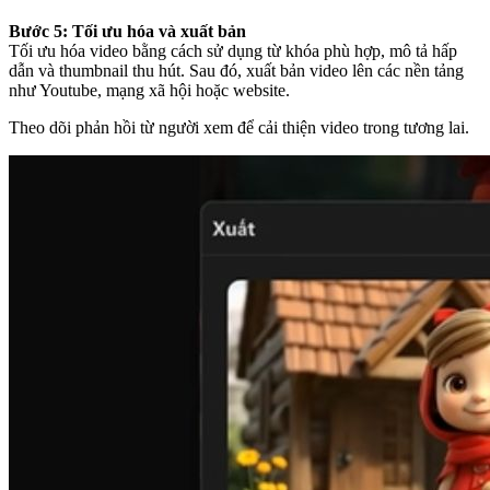
Bước 5: Tối ưu hóa và xuất bản
Tối ưu hóa video bằng cách sử dụng từ khóa phù hợp, mô tả hấp
dẫn và thumbnail thu hút. Sau đó, xuất bản video lên các nền tảng
như Youtube, mạng xã hội hoặc website.
Theo dõi phản hồi từ người xem để cải thiện video trong tương lai.