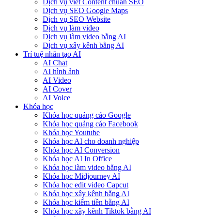
Dịch vụ viết Content chuẩn SEO
Dịch vụ SEO Google Maps
Dịch vụ SEO Website
Dịch vụ làm video
Dịch vụ làm video bằng AI
Dịch vụ xây kênh bằng AI
Trí tuệ nhân tạo AI
AI Chat
AI hình ảnh
AI Video
AI Cover
AI Voice
Khóa học
Khóa học quảng cáo Google
Khóa học quảng cáo Facebook
Khóa học Youtube
Khóa học AI cho doanh nghiệp
Khóa học AI Conversion
Khóa học AI In Office
Khóa học làm video bằng AI
Khóa học Midjourney AI
Khóa học edit video Capcut
Khóa học xây kênh bằng AI
Khóa học kiếm tiền bằng AI
Khóa học xây kênh Tiktok bằng AI