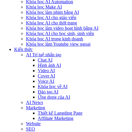
Khóa học AI Automation
Khóa học Make AI
Khóa học làm phim bằng AI
Khóa học AI cho giáo viên
Khóa học AI cho thời trang
Khóa học làm video hoạt hình bằng AI
Khóa học AI cho học sinh, sinh viên
Khóa hoc AI trong kinh doanh
Khóa học làm Youtube view ngoại
Kiến thức
AI Trí tuệ nhân tạo
Chat AI
Hình ảnh AI
Video AI
Cover AI
Voice AI
Khóa học về AI
Đào tạo AI
Ứng dụng của AI
AI News
Marketing
Thiết kế Langding Page
Affiliate Marketing
Website
SEO