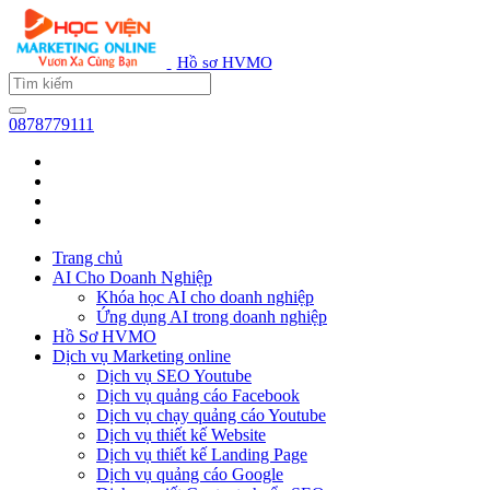
Hồ sơ HVMO
0878779111
Trang chủ
AI Cho Doanh Nghiệp
Khóa học AI cho doanh nghiệp
Ứng dụng AI trong doanh nghiệp
Hồ Sơ HVMO
Dịch vụ Marketing online
Dịch vụ SEO Youtube
Dịch vụ quảng cáo Facebook
Dịch vụ chạy quảng cáo Youtube
Dịch vụ thiết kế Website
Dịch vụ thiết kế Landing Page
Dịch vụ quảng cáo Google