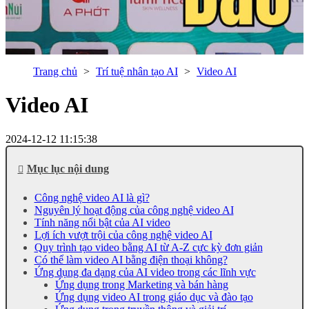
Trang chủ
Trí tuệ nhân tạo AI
Video AI
Video AI
2024-12-12 11:15:38
Mục lục nội dung
Công nghệ video AI là gì?
Nguyên lý hoạt động của công nghệ video AI
Tính năng nổi bật của AI video
Lợi ích vượt trội của công nghệ video AI
Quy trình tạo video bằng AI từ A-Z cực kỳ đơn giản
Có thể làm video AI bằng điện thoại không?
Ứng dụng đa dạng của AI video trong các lĩnh vực
Ứng dụng trong Marketing và bán hàng
Ứng dụng video AI trong giáo dục và đào tạo