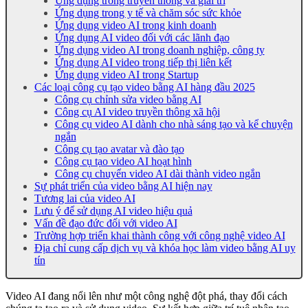
Ứng dụng trong truyền thông và giải trí
Ứng dụng trong y tế và chăm sóc sức khỏe
Ứng dụng video AI trong kinh doanh
Ứng dụng AI video đối với các lãnh đạo
Ứng dụng video AI trong doanh nghiệp, công ty
Ứng dụng AI video trong tiếp thị liên kết
Ứng dụng video AI trong Startup
Các loại công cụ tạo video bằng AI hàng đầu 2025
Công cụ chỉnh sửa video bằng AI
Công cụ AI video truyền thông xã hội
Công cụ video AI dành cho nhà sáng tạo và kể chuyện
ngắn
Công cụ tạo avatar và đào tạo
Công cụ tạo video AI hoạt hình
Công cụ chuyển video AI dài thành video ngắn
Sự phát triển của video bằng AI hiện nay
Tương lai của video AI
Lưu ý để sử dụng AI video hiệu quả
Vấn đề đạo đức đối với video AI
Trường hợp triển khai thành công với công nghệ video AI
Địa chỉ cung cấp dịch vụ và khóa học làm video bằng AI uy
tín
Video AI đang nổi lên như một công nghệ đột phá, thay đổi cách