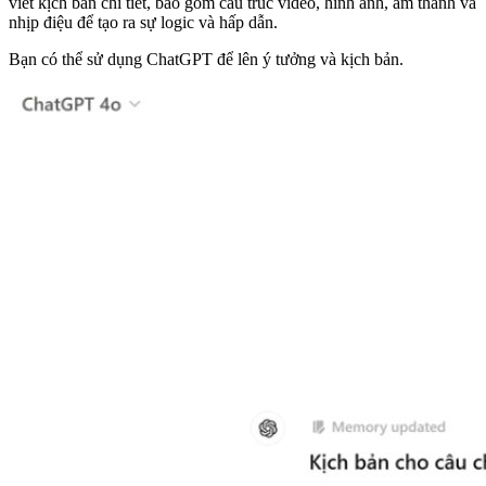
viết kịch bản chi tiết, bao gồm cấu trúc video, hình ảnh, âm thanh và
nhịp điệu để tạo ra sự logic và hấp dẫn.
Bạn có thể sử dụng ChatGPT để lên ý tưởng và kịch bản.