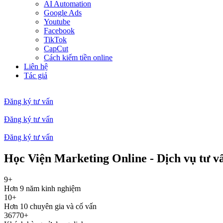
AI Automation
Google Ads
Youtube
Facebook
TikTok
CapCut
Cách kiếm tiền online
Liên hệ
Tác giả
Đăng ký tư vấn
Đăng ký tư vấn
Đăng ký tư vấn
Học Viện Marketing Online - Dịch vụ tư v
9
+
Hơn 9 năm kinh nghiệm
10
+
Hơn 10 chuyên gia và cố vấn
36770
+