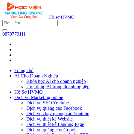
Hồ sơ HVMO
0878779111
Trang chủ
AI Cho Doanh Nghiệp
Khóa học AI cho doanh nghiệp
Ứng dụng AI trong doanh nghiệp
Hồ Sơ HVMO
Dịch vụ Marketing online
Dịch vụ SEO Youtube
Dịch vụ quảng cáo Facebook
Dịch vụ chạy quảng cáo Youtube
Dịch vụ thiết kế Website
Dịch vụ thiết kế Landing Page
Dịch vụ quảng cáo Google