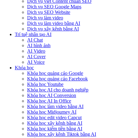
Dịch vụ viết Content chuẩn SEO
Dịch vụ SEO Google Maps
Dịch vụ SEO Website
Dịch vụ làm video
Dịch vụ làm video bằng AI
Dịch vụ xây kênh bằng AI
Trí tuệ nhân tạo AI
AI Chat
AI hình ảnh
AI Video
AI Cover
AI Voice
Khóa học
Khóa học quảng cáo Google
Khóa học quảng cáo Facebook
Khóa học Youtube
Khóa học AI cho doanh nghiệp
Khóa học AI Conversion
Khóa học AI In Office
Khóa học làm video bằng AI
Khóa học Midjourney AI
Khóa học edit video Capcut
Khóa học xây kênh bằng AI
Khóa học kiếm tiền bằng AI
Khóa học xây kênh Tiktok bằng AI