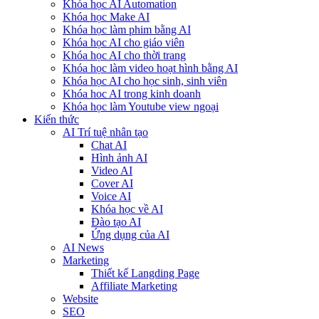
Khóa học AI Automation
Khóa học Make AI
Khóa học làm phim bằng AI
Khóa học AI cho giáo viên
Khóa học AI cho thời trang
Khóa học làm video hoạt hình bằng AI
Khóa học AI cho học sinh, sinh viên
Khóa hoc AI trong kinh doanh
Khóa học làm Youtube view ngoại
Kiến thức
AI Trí tuệ nhân tạo
Chat AI
Hình ảnh AI
Video AI
Cover AI
Voice AI
Khóa học về AI
Đào tạo AI
Ứng dụng của AI
AI News
Marketing
Thiết kế Langding Page
Affiliate Marketing
Website
SEO