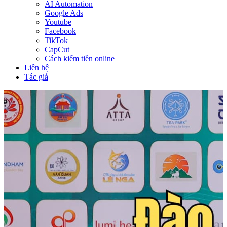
AI Automation
Google Ads
Youtube
Facebook
TikTok
CapCut
Cách kiếm tiền online
Liên hệ
Tác giả