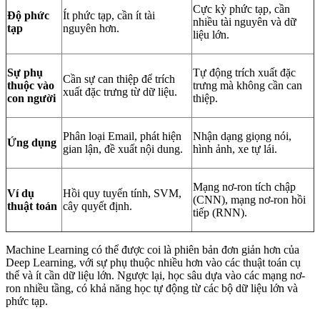
Cực kỳ phức tạp, cần
Độ phức
Ít phức tạp, cần ít tài
nhiều tài nguyên và dữ
tạp
nguyên hơn.
liệu lớn.
Sự phụ
Tự động trích xuất đặc
Cần sự can thiệp để trích
thuộc vào
trưng mà không cần can
xuất đặc trưng từ dữ liệu.
con người
thiệp.
Phân loại Email, phát hiện
Nhận dạng giọng nói,
Ứng dụng
gian lận, đề xuất nội dung.
hình ảnh, xe tự lái.
Mạng nơ-ron tích chập
Ví dụ
Hồi quy tuyến tính, SVM,
(CNN), mạng nơ-ron hồi
thuật toán
cây quyết định.
tiếp (RNN).
Machine Learning có thể được coi là phiên bản đơn giản hơn của
Deep Learning, với sự phụ thuộc nhiều hơn vào các thuật toán cụ
thể và ít cần dữ liệu lớn. Ngược lại, học sâu dựa vào các mạng nơ-
ron nhiều tầng, có khả năng học tự động từ các bộ dữ liệu lớn và
phức tạp.