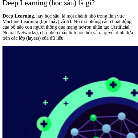
Deep Learning (học sâu) là gì?
Deep Learning
, hay học sâu, là một nhánh nhỏ trong lĩnh vực
Machine Learning (học máy) và AI. Nó mô phỏng cách hoạt động
của bộ não con người thông qua mạng nơ-ron nhân tạo (Artificial
Neural Networks), cho phép máy tính học hỏi và ra quyết định dựa
trên các lớp (layers) của dữ liệu.