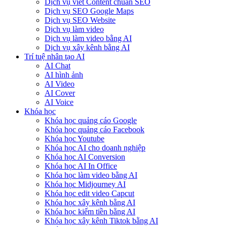
Dịch vụ viết Content chuẩn SEO
Dịch vụ SEO Google Maps
Dịch vụ SEO Website
Dịch vụ làm video
Dịch vụ làm video bằng AI
Dịch vụ xây kênh bằng AI
Trí tuệ nhân tạo AI
AI Chat
AI hình ảnh
AI Video
AI Cover
AI Voice
Khóa học
Khóa học quảng cáo Google
Khóa học quảng cáo Facebook
Khóa học Youtube
Khóa học AI cho doanh nghiệp
Khóa học AI Conversion
Khóa học AI In Office
Khóa học làm video bằng AI
Khóa học Midjourney AI
Khóa học edit video Capcut
Khóa học xây kênh bằng AI
Khóa học kiếm tiền bằng AI
Khóa học xây kênh Tiktok bằng AI