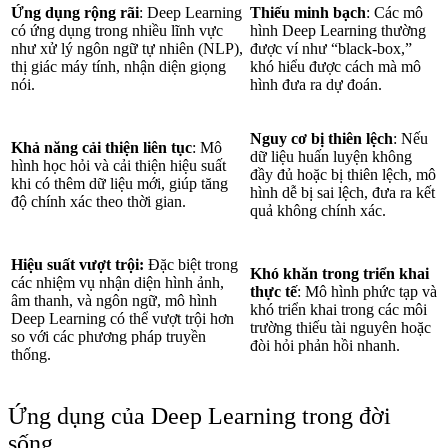
Ứng dụng rộng rãi
: Deep Learning
Thiếu minh bạch
: Các mô
có ứng dụng trong nhiều lĩnh vực
hình Deep Learning thường
như xử lý ngôn ngữ tự nhiên (NLP),
được ví như “black-box,”
thị giác máy tính, nhận diện giọng
khó hiểu được cách mà mô
nói.
hình đưa ra dự đoán.
Nguy cơ bị thiên lệch
: Nếu
Khả năng cải thiện liên tục
: Mô
dữ liệu huấn luyện không
hình học hỏi và cải thiện hiệu suất
đầy đủ hoặc bị thiên lệch, mô
khi có thêm dữ liệu mới, giúp tăng
hình dễ bị sai lệch, đưa ra kết
độ chính xác theo thời gian.
quả không chính xác.
Hiệu suất vượt trội:
Đặc biệt trong
Khó khăn trong triển khai
các nhiệm vụ nhận diện hình ảnh,
thực tế
: Mô hình phức tạp và
âm thanh, và ngôn ngữ, mô hình
khó triển khai trong các môi
Deep Learning có thể vượt trội hơn
trường thiếu tài nguyên hoặc
so với các phương pháp truyền
đòi hỏi phản hồi nhanh.
thống.
Ứng dụng của Deep Learning trong đời
sống