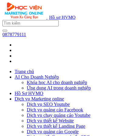
Hồ sơ HVMO
0878779111
Trang chủ
AI Cho Doanh Nghiệp
Khóa học AI cho doanh nghiệp
Ứng dụng AI trong doanh nghiệp
Hồ Sơ HVMO
Dịch vụ Marketing online
Dịch vụ SEO Youtube
Dịch vụ quảng cáo Facebook
Dịch vụ chạy quảng cáo Youtube
Dịch vụ thiết kế Website
Dịch vụ thiết kế Landing Page
Dịch vụ quảng cáo Google