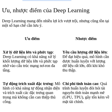
Ưu, nhược điểm của Deep Learning
Deep Learning mang đến nhiều lợi ích vượt trội, nhưng cũng tồn tại
một số hạn chế cần lưu ý.
Ưu điểm
Nhược điểm
Xử lý dữ liệu lớn và phức tạp
:
Yêu cầu lượng dữ liệu lớn
:
Deep Learning có khả năng xử lý
Để đạt hiệu quả, mô hình cần
khối lượng dữ liệu lớn và phức tạp
được huấn luyện với lượng
nhờ vào cấu trúc mạng nơ-ron đa
dữ liệu rất lớn, đôi khi khó
tầng.
thu thập.
Tự động trích xuất đặc trưng
: Mô
Chi phí tính toán cao
: Quá
hình có khả năng tự động nhận diện
trình huấn luyện đòi hỏi tài
và trích xuất các đặc trưng quan
nguyên tính toán mạnh mẽ
trọng mà không cần can thiệp thủ
(GPU, TPU), gây tốn kém về
công.
mặt tài chính.