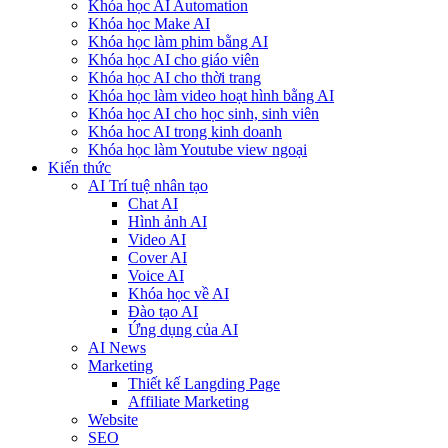
Khóa học AI Automation
Khóa học Make AI
Khóa học làm phim bằng AI
Khóa học AI cho giáo viên
Khóa học AI cho thời trang
Khóa học làm video hoạt hình bằng AI
Khóa học AI cho học sinh, sinh viên
Khóa hoc AI trong kinh doanh
Khóa học làm Youtube view ngoại
Kiến thức
AI Trí tuệ nhân tạo
Chat AI
Hình ảnh AI
Video AI
Cover AI
Voice AI
Khóa học về AI
Đào tạo AI
Ứng dụng của AI
AI News
Marketing
Thiết kế Langding Page
Affiliate Marketing
Website
SEO