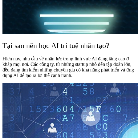
Tại sao nên học AI trí tuệ nhân tạo?
Hiện nay, nhu cầu về
nhân lực trong lĩnh vực AI
đang tăng cao ở
khắp mọi nơi. Các công ty, từ những startup nhỏ đến tập đoàn lớn,
đều đang tìm kiếm những chuyên gia có khả năng phát triển và ứng
dụng AI để tạo ra lợi thế cạnh tranh.