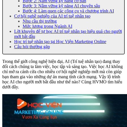
Bước 2: Nắm vững kỹ năng cơ bản
Bước 3: Nắm vững kỹ năng AI chuyên sâu
Bước 4: Làm quen các công cụ và chương trình AI
Cơ hội nghề nghiệp của AI trí tuệ nhân tạo
Nhu cầu thị trường
Mức lương trong Ngành AI
Lời khuyên để tự học AI trí tuệ nhân tạo hiệu quả cho người
mới bắt đầu
Học trí tuệ nhân tạo tại Học Viện Marketing Online
Câu hỏi thường gặp
Trong thế giới công nghệ hiện đại, AI (Trí tuệ nhân tạo) đang thay
đổi cách chúng ta làm việc, học tập và sáng tạo. Việc học AI không
chỉ mở ra cánh cửa cho nhiều cơ hội nghề nghiệp mới mà còn giúp
bạn tham gia vào những dự án mang tính cách mạng. Vậy lộ trình
học AI cho người mới bắt đầu như thế nào? Cùng HVMO tìm hiểu
dưới đây.