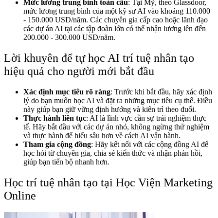
Mức lương trung bình toàn cầu
: Tại Mỹ, theo Glassdoor,
mức lương trung bình của một
kỹ sư AI vào khoảng 110.000
- 150.000 USD/năm. Các chuyên gia cấp cao hoặc lãnh đạo
các dự án AI tại các tập đoàn lớn có thể nhận lương lên đến
200.000 - 300.000 USD/năm.
Lời khuyên để tự học AI trí tuệ nhân tạo
hiệu quả cho người mới bắt đầu
Xác định mục tiêu rõ ràng
: Trước khi bắt đầu, hãy xác định
lý do bạn muốn học AI và đặt ra những mục tiêu cụ thể. Điều
này giúp bạn giữ vững định hướng và kiên trì theo đuổi.
Thực hành liên tục
: AI là lĩnh vực cần sự trải nghiệm thực
tế. Hãy bắt đầu với các dự án nhỏ, không ngừng thử nghiệm
và thực hành để hiểu sâu hơn về cách AI vận hành.
Tham gia cộng đồng
: Hãy kết nối với các cộng đồng AI để
học hỏi từ chuyên gia, chia sẻ kiến thức và nhận phản hồi,
giúp bạn tiến bộ nhanh hơn.
Học trí tuệ nhân tạo tại Học Viện Marketing
Online