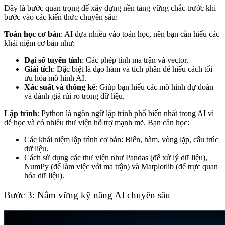
Đây là bước quan trọng để xây dựng nền tảng vững chắc trước khi
bước vào các kiến thức chuyên sâu:
Toán học cơ bản
: AI dựa nhiều vào toán học, nên bạn cần hiểu các
khái niệm cơ bản như:
Đại số tuyến tính
: Các phép tính ma trận và vector.
Giải tích
: Đặc biệt là đạo hàm và tích phân để hiểu cách tối
ưu hóa mô hình AI.
Xác suất và thống kê
: Giúp bạn hiểu các mô hình dự đoán
và đánh giá rủi ro trong dữ liệu.
Lập trình
:
Python
là ngôn ngữ lập trình phổ biến nhất trong AI vì
dễ học và có nhiều thư viện hỗ trợ mạnh mẽ. Bạn cần học:
Các khái niệm lập trình cơ bản: Biến, hàm, vòng lặp, cấu trúc
dữ liệu.
Cách sử dụng các thư viện như
Pandas (để xử lý dữ liệu),
NumPy (để làm việc với ma trận) và Matplotlib
(để trực quan
hóa dữ liệu).
Bước 3: Nắm vững kỹ năng AI chuyên sâu