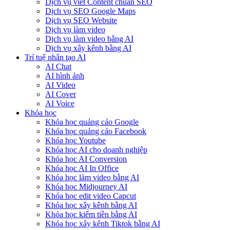
Dịch vụ viết Content chuẩn SEO
Dịch vụ SEO Google Maps
Dịch vụ SEO Website
Dịch vụ làm video
Dịch vụ làm video bằng AI
Dịch vụ xây kênh bằng AI
Trí tuệ nhân tạo AI
AI Chat
AI hình ảnh
AI Video
AI Cover
AI Voice
Khóa học
Khóa học quảng cáo Google
Khóa học quảng cáo Facebook
Khóa học Youtube
Khóa học AI cho doanh nghiệp
Khóa học AI Conversion
Khóa học AI In Office
Khóa học làm video bằng AI
Khóa học Midjourney AI
Khóa học edit video Capcut
Khóa học xây kênh bằng AI
Khóa học kiếm tiền bằng AI
Khóa học xây kênh Tiktok bằng AI