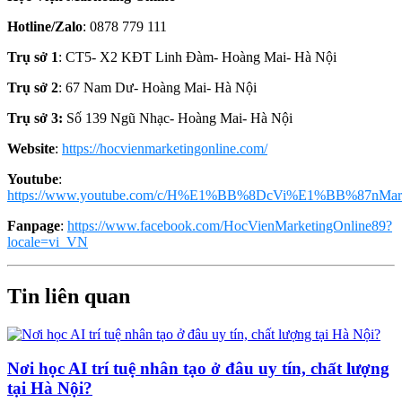
Hotline/Zalo
: 0878 779 111
Trụ sở 1
: CT5- X2 KĐT Linh Đàm- Hoàng Mai- Hà Nội
Trụ sở 2
: 67 Nam Dư- Hoàng Mai- Hà Nội
Trụ sở 3:
Số 139 Ngũ Nhạc- Hoàng Mai- Hà Nội
Website
:
https://hocvienmarketingonline.com/
Youtube
:
https://www.youtube.com/c/H%E1%BB%8DcVi%E1%BB%87nMark
Fanpage
:
https://www.facebook.com/HocVienMarketingOnline89?
locale=vi_VN
Tin liên quan
Nơi học AI trí tuệ nhân tạo ở đâu uy tín, chất lượng
tại Hà Nội?