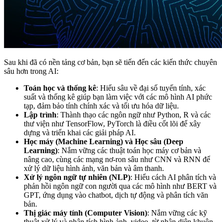
Sau khi đã có nền tảng cơ bản, bạn sẽ tiến đến các kiến thức chuyên
sâu hơn trong AI:
Toán học và thống kê
: Hiểu sâu về đại số tuyến tính, xác
suất và thống kê giúp bạn làm việc với các mô hình AI phức
tạp, đảm bảo tính chính xác và tối ưu hóa dữ liệu.
Lập trình
: Thành thạo các ngôn ngữ như Python, R và các
thư viện như TensorFlow, PyTorch là điều cốt lõi để xây
dựng và triển khai các giải pháp AI.
Học máy (Machine Learning) và Học sâu (Deep
Learning)
: Nắm vững các thuật toán học máy cơ bản và
nâng cao, cùng các mạng nơ-ron sâu như CNN và RNN để
xử lý dữ liệu hình ảnh, văn bản và âm thanh.
Xử lý ngôn ngữ tự nhiên (NLP)
: Hiểu cách AI phân tích và
phản hồi ngôn ngữ con người qua các mô hình như BERT và
GPT, ứng dụng vào chatbot, dịch tự động và phân tích văn
bản.
Thị giác máy tính (Computer Vision)
: Nắm vững các kỹ
thuật xử lý và phân tích hình ảnh, video, từ nhận diện khuôn