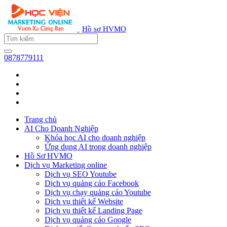
Hồ sơ HVMO
0878779111
Trang chủ
AI Cho Doanh Nghiệp
Khóa học AI cho doanh nghiệp
Ứng dụng AI trong doanh nghiệp
Hồ Sơ HVMO
Dịch vụ Marketing online
Dịch vụ SEO Youtube
Dịch vụ quảng cáo Facebook
Dịch vụ chạy quảng cáo Youtube
Dịch vụ thiết kế Website
Dịch vụ thiết kế Landing Page
Dịch vụ quảng cáo Google