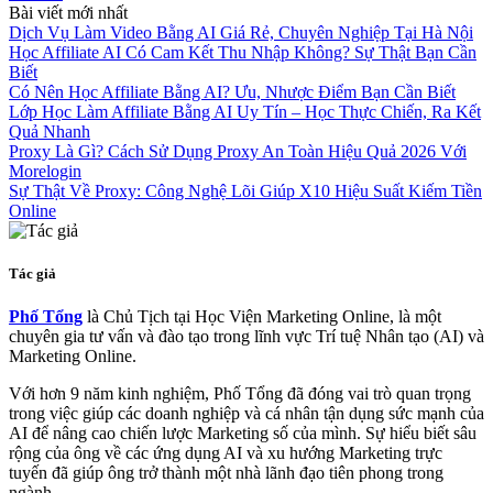
Bài viết mới nhất
Dịch Vụ Làm Video Bằng AI Giá Rẻ, Chuyên Nghiệp Tại Hà Nội
Học Affiliate AI Có Cam Kết Thu Nhập Không? Sự Thật Bạn Cần
Biết
Có Nên Học Affiliate Bằng AI? Ưu, Nhược Điểm Bạn Cần Biết
Lớp Học Làm Affiliate Bằng AI Uy Tín – Học Thực Chiến, Ra Kết
Quả Nhanh
Proxy Là Gì? Cách Sử Dụng Proxy An Toàn Hiệu Quả 2026 Với
Morelogin
Sự Thật Về Proxy: Công Nghệ Lõi Giúp X10 Hiệu Suất Kiếm Tiền
Online
Tác giả
Phố Tổng
là Chủ Tịch tại Học Viện Marketing Online, là một
chuyên gia tư vấn và đào tạo trong lĩnh vực Trí tuệ Nhân tạo (AI) và
Marketing Online.
Với hơn 9 năm kinh nghiệm, Phố Tổng đã đóng vai trò quan trọng
trong việc giúp các doanh nghiệp và cá nhân tận dụng sức mạnh của
AI để nâng cao chiến lược Marketing số của mình. Sự hiểu biết sâu
rộng của ông về các ứng dụng AI và xu hướng Marketing trực
tuyến đã giúp ông trở thành một nhà lãnh đạo tiên phong trong
ngành.