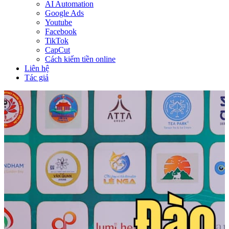
AI Automation
Google Ads
Youtube
Facebook
TikTok
CapCut
Cách kiếm tiền online
Liên hệ
Tác giả