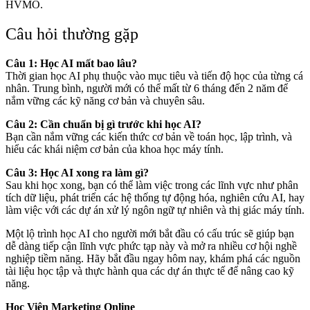
HVMO.
Câu hỏi thường gặp
Câu 1: Học AI mất bao lâu?
Thời gian học AI phụ thuộc vào mục tiêu và tiến độ học của từng cá
nhân. Trung bình, người mới có thể mất từ 6 tháng đến 2 năm để
nắm vững các kỹ năng cơ bản và chuyên sâu.
Câu 2: Cần chuẩn bị gì trước khi học AI?
Bạn cần nắm vững các kiến thức cơ bản về toán học, lập trình, và
hiểu các khái niệm cơ bản của khoa học máy tính.
Câu 3: Học AI xong ra làm gì?
Sau khi học xong, bạn có thể làm việc trong các lĩnh vực như phân
tích dữ liệu, phát triển các hệ thống tự động hóa, nghiên cứu AI, hay
làm việc với các dự án xử lý ngôn ngữ tự nhiên và thị giác máy tính.
Một lộ trình học AI cho người mới bắt đầu có cấu trúc sẽ giúp bạn
dễ dàng tiếp cận lĩnh vực phức tạp này và mở ra nhiều cơ hội nghề
nghiệp tiềm năng. Hãy bắt đầu ngay hôm nay, khám phá các nguồn
tài liệu học tập và thực hành qua các dự án thực tế để nâng cao kỹ
năng.
Học Viện Marketing Online