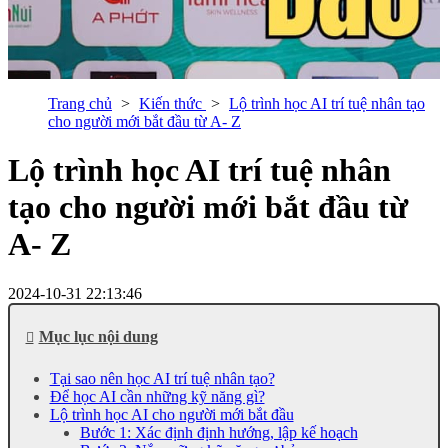
Trang chủ
Kiến thức
Lộ trình học AI trí tuệ nhân tạo
cho người mới bắt đầu từ A- Z
Lộ trình học AI trí tuệ nhân
tạo cho người mới bắt đầu từ
A- Z
2024-10-31 22:13:46
Mục lục nội dung
Tại sao nên học AI trí tuệ nhân tạo?
Để học AI cần những kỹ năng gì?
Lộ trình học AI cho người mới bắt đầu
Bước 1: Xác định định hướng, lập kế hoạch