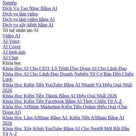
Nghiệp
Dịch Vụ Tạo Nhạc Bằng AI
Dịch vụ làm video
Dịch vụ làm video bằng AI
Dịch vụ xây kênh bằng AI
Trí tuệ nhân tạo AI
Video AI
AI Voice
AI Cover
AI hình ảnh
AI Chat
Khóa học
Khóa Học AI Cho CEO: Lộ Trình Ứng Dụng AI Cho Lãnh Đạo
Khóa Học AI Cho Lãnh Đạo Doanh Nghiệp Từ Cơ Bản Đến Chiến
Lược
Khóa Học Kiếm Tiền YouTube Bằng AI Nhanh Và Hiệu Quả Nhất
2026
Khóa Học Kiếm Tiền Tiktok Bằng AI Hiệu Quả Nhất 2026
Khóa Học Kiếm Tiền Facebook Bằng AI Thực Chiến Từ A-Z
Khóa Học Affiliate Marketing Kiếm Tiền Online Hiệu Quả (Ứng
Dụng AI)
Khóa Học Làm Affiliate Bằng AI- Kiếm Tiền Affiliate Bằng AI
2026
Khóa Học Xây Kênh YouTube Bằng AI Cho Người Mới Bắt Đầu
Từ A-Z