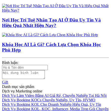
Nơi Học Trí Tuệ Nhân Tạo AI Ở Đâu Uy Tín Và
Hiệu Quả Nhất Hiện Nay?
Khóa Học AI Là Gì? Cách Lựa Chọn Khóa Học
Phù Hợp
Bình luận:
Gửi
Danh mục sản phẩm
Dịch vụ Marketing online
Dịch Vụ Làm Video Bằng AI Giá Rẻ, Chuyên Nghiệp Tại Hà Nội
Dịch Vụ Booking KOCs Chuyên Nghiệp, Uy Tín- HVMO
Dịch Vụ Booking KOL Cho Doanh Nghiệp Hiệu Quả, Uy Tín
Dịch Vụ Booking KOL, KOC, Influencer, Media Trọn Gói Chuyên