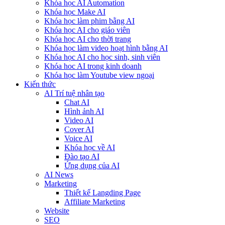
Khóa học AI Automation
Khóa học Make AI
Khóa học làm phim bằng AI
Khóa học AI cho giáo viên
Khóa học AI cho thời trang
Khóa học làm video hoạt hình bằng AI
Khóa học AI cho học sinh, sinh viên
Khóa hoc AI trong kinh doanh
Khóa học làm Youtube view ngoại
Kiến thức
AI Trí tuệ nhân tạo
Chat AI
Hình ảnh AI
Video AI
Cover AI
Voice AI
Khóa học về AI
Đào tạo AI
Ứng dụng của AI
AI News
Marketing
Thiết kế Langding Page
Affiliate Marketing
Website
SEO