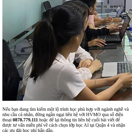
Nếu bạn đang tìm kiếm một lộ trình học phù hợp với ngành nghề và
nhu cầu cá nhân, đừng ngần ngại liên hệ với HVMO qua số điện
thoại
0878.779.111
hoặc để lại thông tin liên hệ cuối bài viết để
được tư vấn miễn phí về cách chọn lớp học AI tại Quận 4 và nhận
các ưu đãi học phí hấp dẫn.