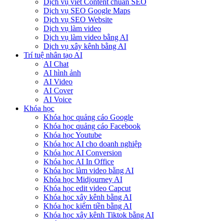
Dịch vụ viết Content chuẩn SEO
Dịch vụ SEO Google Maps
Dịch vụ SEO Website
Dịch vụ làm video
Dịch vụ làm video bằng AI
Dịch vụ xây kênh bằng AI
Trí tuệ nhân tạo AI
AI Chat
AI hình ảnh
AI Video
AI Cover
AI Voice
Khóa học
Khóa học quảng cáo Google
Khóa học quảng cáo Facebook
Khóa học Youtube
Khóa học AI cho doanh nghiệp
Khóa học AI Conversion
Khóa học AI In Office
Khóa học làm video bằng AI
Khóa học Midjourney AI
Khóa học edit video Capcut
Khóa học xây kênh bằng AI
Khóa học kiếm tiền bằng AI
Khóa học xây kênh Tiktok bằng AI