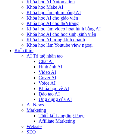
Khóa học AI Automation
Khóa học Make AI
Khóa học làm phim bằng AI
Khóa học AI cho giáo viên
Khóa học AI cho thời trang
Khóa học làm video hoạt hình bằng AI
Khóa học AI cho học sinh, sinh viên
Khóa hoc AI trong kinh doanh
Khóa học làm Youtube view ngoại
Kiến thức
AI Trí tuệ nhân tạo
Chat AI
Hình ảnh AI
Video AI
Cover AI
Voice AI
Khóa học về AI
Đào tạo AI
Ứng dụng của AI
AI News
Marketing
Thiết kế Langding Page
Affiliate Marketing
Website
SEO