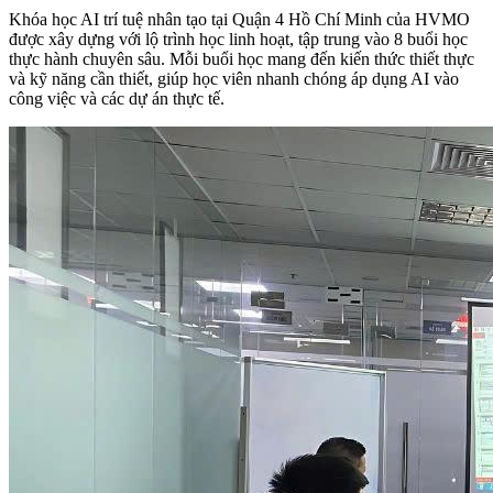
Khóa học AI trí tuệ nhân tạo tại Quận 4 Hồ Chí Minh của HVMO
được xây dựng với lộ trình học linh hoạt, tập trung vào 8 buổi học
thực hành chuyên sâu. Mỗi buổi học mang đến kiến thức thiết thực
và kỹ năng cần thiết, giúp học viên nhanh chóng áp dụng AI vào
công việc và các dự án thực tế.