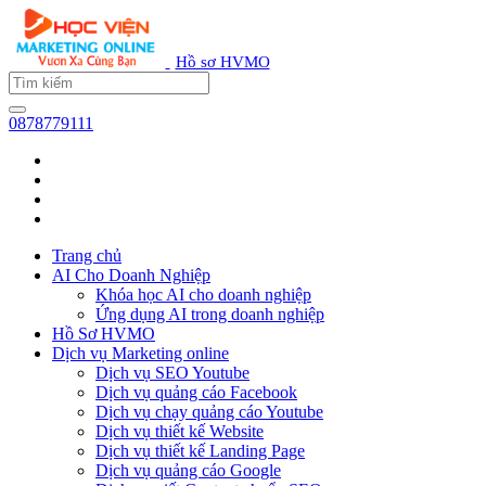
Hồ sơ HVMO
0878779111
Trang chủ
AI Cho Doanh Nghiệp
Khóa học AI cho doanh nghiệp
Ứng dụng AI trong doanh nghiệp
Hồ Sơ HVMO
Dịch vụ Marketing online
Dịch vụ SEO Youtube
Dịch vụ quảng cáo Facebook
Dịch vụ chạy quảng cáo Youtube
Dịch vụ thiết kế Website
Dịch vụ thiết kế Landing Page
Dịch vụ quảng cáo Google