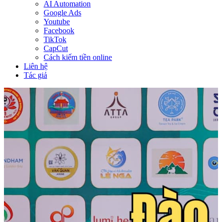
AI Automation
Google Ads
Youtube
Facebook
TikTok
CapCut
Cách kiếm tiền online
Liên hệ
Tác giả