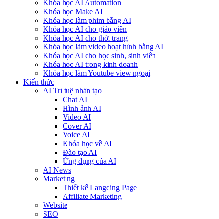
Khóa học AI Automation
Khóa học Make AI
Khóa học làm phim bằng AI
Khóa học AI cho giáo viên
Khóa học AI cho thời trang
Khóa học làm video hoạt hình bằng AI
Khóa học AI cho học sinh, sinh viên
Khóa hoc AI trong kinh doanh
Khóa học làm Youtube view ngoại
Kiến thức
AI Trí tuệ nhân tạo
Chat AI
Hình ảnh AI
Video AI
Cover AI
Voice AI
Khóa học về AI
Đào tạo AI
Ứng dụng của AI
AI News
Marketing
Thiết kế Langding Page
Affiliate Marketing
Website
SEO