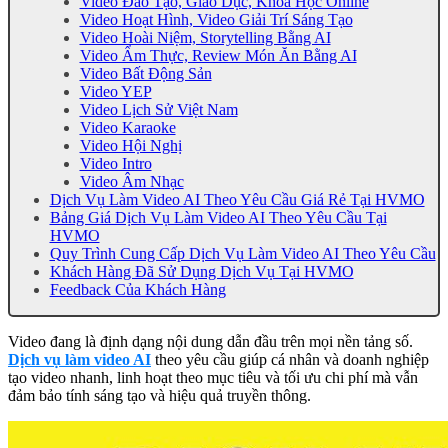
Video Đào Tạo, Giáo Dục, Khóa Học Online
Video Hoạt Hình, Video Giải Trí Sáng Tạo
Video Hoài Niệm, Storytelling Bằng AI
Video Ẩm Thực, Review Món Ăn Bằng AI
Video Bất Động Sản
Video YEP
Video Lịch Sử Việt Nam
Video Karaoke
Video Hội Nghị
Video Intro
Video Âm Nhạc
Dịch Vụ Làm Video AI Theo Yêu Cầu Giá Rẻ Tại HVMO
Bảng Giá Dịch Vụ Làm Video AI Theo Yêu Cầu Tại
HVMO
Quy Trình Cung Cấp Dịch Vụ Làm Video AI Theo Yêu Cầu
Khách Hàng Đã Sử Dụng Dịch Vụ Tại HVMO
Feedback Của Khách Hàng
Video đang là định dạng nội dung dẫn đầu trên mọi nền tảng số.
Dịch vụ làm video AI
theo yêu cầu giúp cá nhân và doanh nghiệp
tạo video nhanh, linh hoạt theo mục tiêu và tối ưu chi phí mà vẫn
đảm bảo tính sáng tạo và hiệu quả truyền thông.