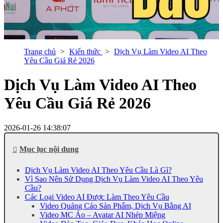
Trang chủ
Kiến thức
Dịch Vụ Làm Video AI Theo
Yêu Cầu Giá Rẻ 2026
Dịch Vụ Làm Video AI Theo
Yêu Cầu Giá Rẻ 2026
2026-01-26 14:38:07
Mục lục nội dung
Dịch Vụ Làm Video AI Theo Yêu Cầu Là Gì?
Vì Sao Nên Sử Dụng Dịch Vụ Làm Video AI Theo Yêu
Cầu?
Các Loại Video AI Được Làm Theo Yêu Cầu
Video Quảng Cáo Sản Phẩm, Dịch Vụ Bằng AI
Video MC Ảo – Avatar AI Nhép Miệng