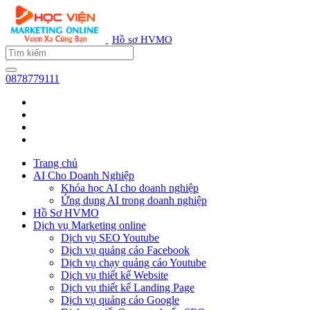
Hồ sơ HVMO
0878779111
Trang chủ
AI Cho Doanh Nghiệp
Khóa học AI cho doanh nghiệp
Ứng dụng AI trong doanh nghiệp
Hồ Sơ HVMO
Dịch vụ Marketing online
Dịch vụ SEO Youtube
Dịch vụ quảng cáo Facebook
Dịch vụ chạy quảng cáo Youtube
Dịch vụ thiết kế Website
Dịch vụ thiết kế Landing Page
Dịch vụ quảng cáo Google