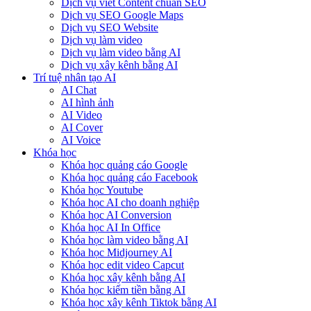
Dịch vụ viết Content chuẩn SEO
Dịch vụ SEO Google Maps
Dịch vụ SEO Website
Dịch vụ làm video
Dịch vụ làm video bằng AI
Dịch vụ xây kênh bằng AI
Trí tuệ nhân tạo AI
AI Chat
AI hình ảnh
AI Video
AI Cover
AI Voice
Khóa học
Khóa học quảng cáo Google
Khóa học quảng cáo Facebook
Khóa học Youtube
Khóa học AI cho doanh nghiệp
Khóa học AI Conversion
Khóa học AI In Office
Khóa học làm video bằng AI
Khóa học Midjourney AI
Khóa học edit video Capcut
Khóa học xây kênh bằng AI
Khóa học kiếm tiền bằng AI
Khóa học xây kênh Tiktok bằng AI