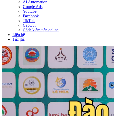
AI Automation
Google Ads
Youtube
Facebook
TikTok
CapCut
Cách kiếm tiền online
Liên hệ
Tác giả