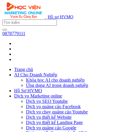
Hồ sơ HVMO
0878779111
Trang chủ
AI Cho Doanh Nghiệp
Khóa học AI cho doanh nghiệp
Ứng dụng AI trong doanh nghiệp
Hồ Sơ HVMO
Dịch vụ Marketing online
Dịch vụ SEO Youtube
Dịch vụ quảng cáo Facebook
Dịch vụ chạy quảng cáo Youtube
Dịch vụ thiết kế Website
Dịch vụ thiết kế Landing Page
Dịch vụ quảng cáo Google