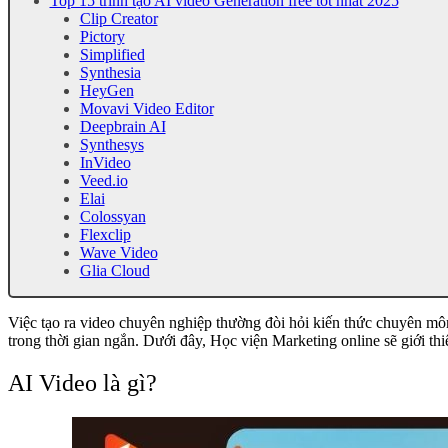
Top 15 trình tạo AI video Generation free tốt nhất 2025
Clip Creator
Pictory
Simplified
Synthesia
HeyGen
Movavi Video Editor
Deepbrain AI
Synthesys
InVideo
Veed.io
Elai
Colossyan
Flexclip
Wave Video
Glia Cloud
Việc tạo ra video chuyên nghiệp thường đòi hỏi kiến thức chuyên môn s
trong thời gian ngắn. Dưới đây, Học viện Marketing online sẽ giới thi
AI Video là gì?