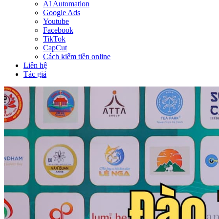
AI Automation
Google Ads
Youtube
Facebook
TikTok
CapCut
Cách kiếm tiền online
Liên hệ
Tác giả