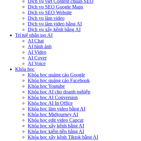
Dịch vụ viết Content chuẩn SEO
Dịch vụ SEO Google Maps
Dịch vụ SEO Website
Dịch vụ làm video
Dịch vụ làm video bằng AI
Dịch vụ xây kênh bằng AI
Trí tuệ nhân tạo AI
AI Chat
AI hình ảnh
AI Video
AI Cover
AI Voice
Khóa học
Khóa học quảng cáo Google
Khóa học quảng cáo Facebook
Khóa học Youtube
Khóa học AI cho doanh nghiệp
Khóa học AI Conversion
Khóa học AI In Office
Khóa học làm video bằng AI
Khóa học Midjourney AI
Khóa học edit video Capcut
Khóa học xây kênh bằng AI
Khóa học kiếm tiền bằng AI
Khóa học xây kênh Tiktok bằng AI