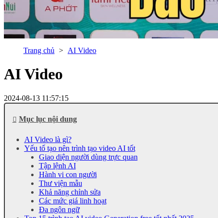
Trang chủ
AI Video
AI Video
2024-08-13 11:57:15
Mục lục nội dung
AI Video là gì?
Yếu tố tạo nên trình tạo video AI tốt
Giao diện người dùng trực quan
Tập lệnh AI
Hành vi con người
Thư viện mẫu
Khả năng chỉnh sửa
Các mức giá linh hoạt
Đa ngôn ngữ