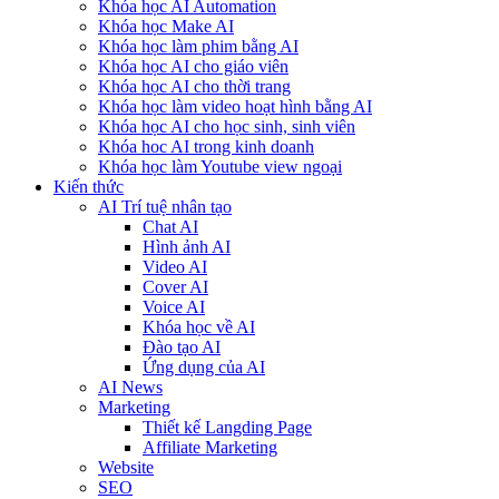
Khóa học AI Automation
Khóa học Make AI
Khóa học làm phim bằng AI
Khóa học AI cho giáo viên
Khóa học AI cho thời trang
Khóa học làm video hoạt hình bằng AI
Khóa học AI cho học sinh, sinh viên
Khóa hoc AI trong kinh doanh
Khóa học làm Youtube view ngoại
Kiến thức
AI Trí tuệ nhân tạo
Chat AI
Hình ảnh AI
Video AI
Cover AI
Voice AI
Khóa học về AI
Đào tạo AI
Ứng dụng của AI
AI News
Marketing
Thiết kế Langding Page
Affiliate Marketing
Website
SEO