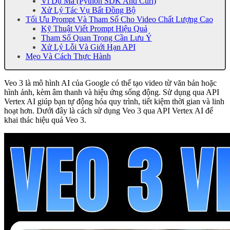
Ví Dụ Mã (Python SDK And Curl)
Xử Lý Tác Vụ Bất Đồng Bộ
Tối Ưu Prompt Và Tham Số Cho Video Chất Lượng Cao
Kỹ Thuật Viết Prompt Hiệu Quả
Tham Số Quan Trọng Cần Lưu Ý
Xử Lý Lỗi Và Giới Hạn API
Mẹo Và Cách Thực Hành
Veo 3 là mô hình AI của Google có thể tạo video từ văn bản hoặc
hình ảnh, kèm âm thanh và hiệu ứng sống động. Sử dụng qua API
Vertex AI giúp bạn tự động hóa quy trình, tiết kiệm thời gian và linh
hoạt hơn. Dưới đây là cách sử dụng Veo 3 qua API Vertex AI để
khai thác hiệu quả Veo 3.