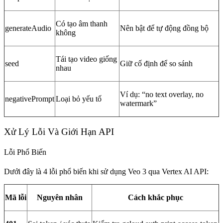
Có tạo âm thanh
generateAudio
Nên bật để tự động đồng bộ
không
Tái tạo video giống
seed
Giữ cố định để so sánh
nhau
Ví dụ: “no text overlay, no
negativePrompt
Loại bỏ yếu tố
watermark”
Xử Lý Lỗi Và Giới Hạn API
Lỗi Phổ Biến
Dưới đây là 4 lỗi phổ biến khi sử dụng Veo 3 qua Vertex AI API:
Mã lỗi
Nguyên nhân
Cách khắc phục