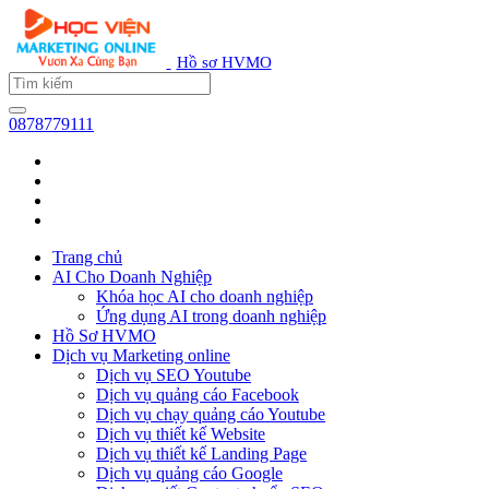
Hồ sơ HVMO
0878779111
Trang chủ
AI Cho Doanh Nghiệp
Khóa học AI cho doanh nghiệp
Ứng dụng AI trong doanh nghiệp
Hồ Sơ HVMO
Dịch vụ Marketing online
Dịch vụ SEO Youtube
Dịch vụ quảng cáo Facebook
Dịch vụ chạy quảng cáo Youtube
Dịch vụ thiết kế Website
Dịch vụ thiết kế Landing Page
Dịch vụ quảng cáo Google