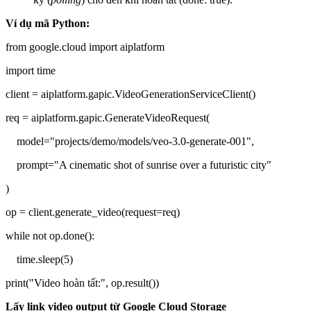
Ví dụ mã Python:
from google.cloud import aiplatform
import time
client = aiplatform.gapic.VideoGenerationServiceClient()
req = aiplatform.gapic.GenerateVideoRequest(
model="projects/demo/models/veo-3.0-generate-001",
prompt="A cinematic shot of sunrise over a futuristic city"
)
op = client.generate_video(request=req)
while not op.done():
time.sleep(5)
print("Video hoàn tất:", op.result())
Lấy link video output từ Google Cloud Storage