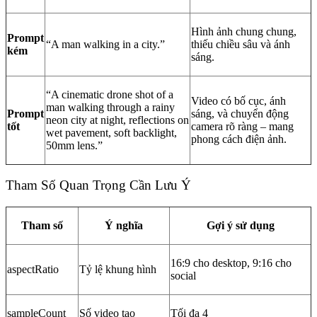
Hình ảnh chung chung,
Prompt
“A man walking in a city.”
thiếu chiều sâu và ánh
kém
sáng.
“A cinematic drone shot of a
Video có bố cục, ánh
man walking through a rainy
Prompt
sáng, và chuyển động
neon city at night, reflections on
tốt
camera rõ ràng – mang
wet pavement, soft backlight,
phong cách điện ảnh.
50mm lens.”
Tham Số Quan Trọng Cần Lưu Ý
Tham số
Ý nghĩa
Gợi ý sử dụng
16:9 cho desktop, 9:16 cho
aspectRatio
Tỷ lệ khung hình
social
sampleCount
Số video tạo
Tối đa 4