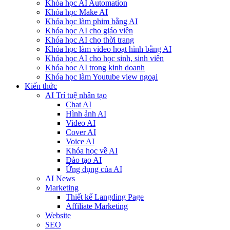
Khóa học AI Automation
Khóa học Make AI
Khóa học làm phim bằng AI
Khóa học AI cho giáo viên
Khóa học AI cho thời trang
Khóa học làm video hoạt hình bằng AI
Khóa học AI cho học sinh, sinh viên
Khóa hoc AI trong kinh doanh
Khóa học làm Youtube view ngoại
Kiến thức
AI Trí tuệ nhân tạo
Chat AI
Hình ảnh AI
Video AI
Cover AI
Voice AI
Khóa học về AI
Đào tạo AI
Ứng dụng của AI
AI News
Marketing
Thiết kế Langding Page
Affiliate Marketing
Website
SEO