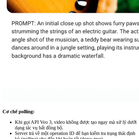
Cơ chế polling:
Khi gọi API Veo 3, video không được tạo ngay mà xử lý dưới
dạng tác vụ bất đồng bộ.
Server trả về một operation ID để bạn kiểm tra trạng thái định
kỳ (
polling
) cho đến khi hoàn tất (
done: true
).