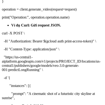
}
operation = client.generate_video(request=request)
print("Operation:", operation.operation.name)
Ví dụ Curl: Gửi request JSON.
curl -X POST \
-H "Authorization: Bearer $(gcloud auth print-access-token)" \
-H "Content-Type: application/json" \
"https://us-central1-
aiplatform.googleapis.com/v1/projects/PROJECT_ID/locations/us-
central1/publishers/google/models/veo-3.0-generate-
001:predictLongRunning" \
-d '{
"instances": [{
"prompt": "A cinematic shot of a futuristic city skyline at
sunrise",