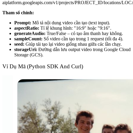
aiplatform.googleapis.com/v1/projects/PROJECT_ID/locations/L
Tham số chính:
Prompt:
Mô tả nội dung video cần tạo (text input).
aspectRatio:
Tỉ lệ khung hình: "16:9" hoặc "9:16".
generateAudio:
True/False – có tạo âm thanh hay không.
sampleCount:
Số video cần tạo trong 1 request (tối đa 4).
seed:
Giúp tái tạo lại video giống nhau giữa các lần chạy.
storageUri:
Đường dẫn lưu output video trong Google Cloud
Storage (GCS).
Ví Dụ Mã (Python SDK And Curl)