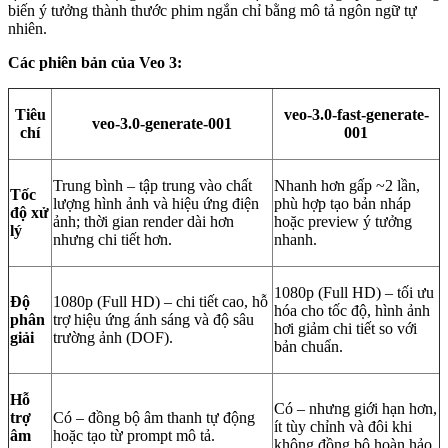
biến ý tưởng thành thước phim ngắn chỉ bằng mô tả ngôn ngữ tự
nhiên.
Các phiên bản của Veo 3:
Tiêu
veo-3.0-fast-generate-
veo-3.0-generate-001
chí
001
Trung bình – tập trung vào chất
Nhanh hơn gấp ~2 lần,
Tốc
lượng hình ảnh và hiệu ứng điện
phù hợp tạo bản nháp
độ xử
ảnh; thời gian render dài hơn
hoặc preview ý tưởng
lý
nhưng chi tiết hơn.
nhanh.
1080p (Full HD) – tối ưu
Độ
1080p (Full HD) – chi tiết cao, hỗ
hóa cho tốc độ, hình ảnh
phân
trợ hiệu ứng ánh sáng và độ sâu
hơi giảm chi tiết so với
giải
trường ảnh (DOF).
bản chuẩn.
Hỗ
Có – nhưng giới hạn hơn,
trợ
Có – đồng bộ âm thanh tự động
ít tùy chỉnh và đôi khi
âm
hoặc tạo từ prompt mô tả.
không đồng bộ hoàn hảo.