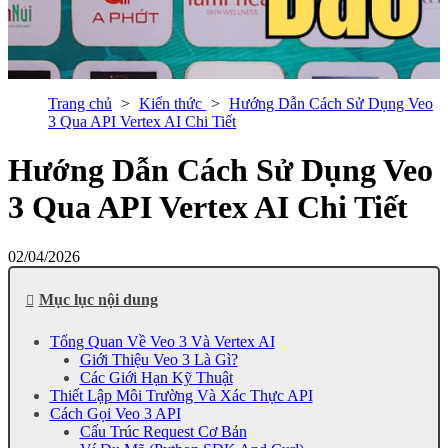
Trang chủ
Kiến thức
Hướng Dẫn Cách Sử Dụng Veo
3 Qua API Vertex AI Chi Tiết
Hướng Dẫn Cách Sử Dụng Veo
3 Qua API Vertex AI Chi Tiết
02/04/2026
Mục lục nội dung
Tổng Quan Về Veo 3 Và Vertex AI
Giới Thiệu Veo 3 Là Gì?
Các Giới Hạn Kỹ Thuật
Thiết Lập Môi Trường Và Xác Thực API
Cách Gọi Veo 3 API
Cấu Trúc Request Cơ Bản