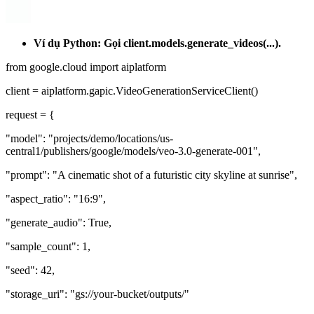
Ví dụ Python: Gọi
client.models.generate_videos(...)
.
from google.cloud import aiplatform
client = aiplatform.gapic.VideoGenerationServiceClient()
request = {
"model": "projects/demo/locations/us-
central1/publishers/google/models/veo-3.0-generate-001",
"prompt": "A cinematic shot of a futuristic city skyline at sunrise",
"aspect_ratio": "16:9",
"generate_audio": True,
"sample_count": 1,
"seed": 42,
"storage_uri": "gs://your-bucket/outputs/"