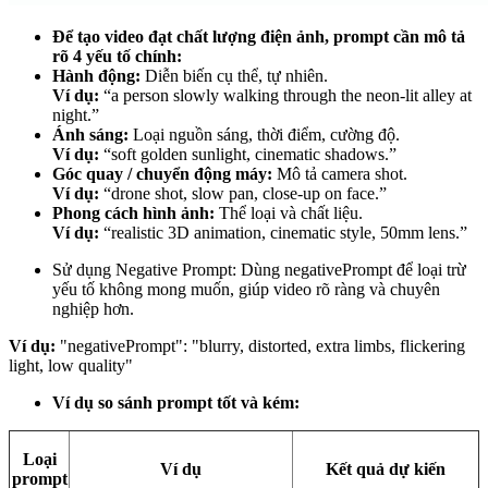
Để tạo video đạt chất lượng điện ảnh, prompt cần mô tả
rõ 4 yếu tố chính:
Hành động:
Diễn biến cụ thể, tự nhiên.
Ví dụ:
“a person slowly walking through the neon-lit alley at
night.”
Ánh sáng:
Loại nguồn sáng, thời điểm, cường độ.
Ví dụ:
“soft golden sunlight, cinematic shadows.”
Góc quay / chuyển động máy:
Mô tả camera shot.
Ví dụ:
“drone shot, slow pan, close-up on face.”
Phong cách hình ảnh:
Thể loại và chất liệu.
Ví dụ:
“realistic 3D animation, cinematic style, 50mm lens.”
Sử dụng Negative Prompt: Dùng negativePrompt để loại trừ
yếu tố không mong muốn, giúp video rõ ràng và chuyên
nghiệp hơn.
Ví dụ:
"negativePrompt": "blurry, distorted, extra limbs, flickering
light, low quality"
Ví dụ so sánh prompt tốt và kém:
Loại
Ví dụ
Kết quả dự kiến
prompt