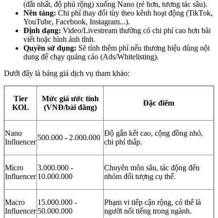
(đắt nhất, độ phủ rộng) xuống Nano (rẻ hơn, tương tác sâu).
Nền tảng:
Chi phí thay đổi tùy theo kênh hoạt động (TikTok,
YouTube, Facebook, Instagram...).
Định dạng:
Video/Livestream thường có chi phí cao hơn bài
viết hoặc hình ảnh tĩnh.
Quyền sử dụng:
Sẽ tính thêm phí nếu thương hiệu dùng nội
dung để chạy quảng cáo (Ads/Whitelisting).
Dưới đây là bảng giá dịch vụ tham khảo:
Tier
Mức giá ước tính
Đặc điểm
KOL
(VNĐ/bài đăng)
Nano
Độ gắn kết cao, cộng đồng nhỏ,
500.000 - 2.000.000
Influencer
chi phí thấp.
Micro
3.000.000 -
Chuyên môn sâu, tác động đến
Influencer
10.000.000
nhóm đối tượng cụ thể.
Macro
15.000.000 -
Phạm vi tiếp cận rộng, có thể là
Influencer
50.000.000
người nổi tiếng trong ngành.