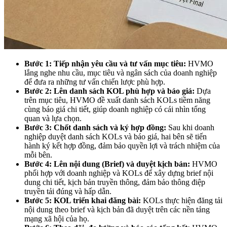
Bước 1: Tiếp nhận yêu cầu và tư vấn mục tiêu:
HVMO
lắng nghe nhu cầu, mục tiêu và ngân sách của doanh nghiệp
để đưa ra những tư vấn chiến lược phù hợp.
Bước 2: Lên danh sách KOL phù hợp và báo giá:
Dựa
trên mục tiêu, HVMO đề xuất danh sách KOLs tiềm năng
cùng báo giá chi tiết, giúp doanh nghiệp có cái nhìn tổng
quan và lựa chọn.
Bước 3: Chốt danh sách và ký hợp đồng:
Sau khi doanh
nghiệp duyệt danh sách KOLs và báo giá, hai bên sẽ tiến
hành ký kết hợp đồng, đảm bảo quyền lợi và trách nhiệm của
mỗi bên.
Bước 4: Lên nội dung (Brief) và duyệt kịch bản:
HVMO
phối hợp với doanh nghiệp và KOLs để xây dựng brief nội
dung chi tiết, kịch bản truyền thông, đảm bảo thông điệp
truyền tải đúng và hấp dẫn.
Bước 5: KOL triển khai đăng bài:
KOLs thực hiện đăng tải
nội dung theo brief và kịch bản đã duyệt trên các nền tảng
mạng xã hội của họ.