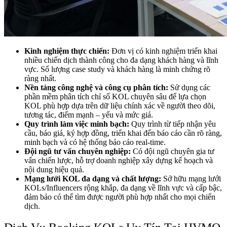
Kinh nghiệm thực chiến:
Đơn vị có kinh nghiệm triển khai
nhiều chiến dịch thành công cho đa dạng khách hàng và lĩnh
vực. Số lượng case study và khách hàng là minh chứng rõ
ràng nhất.
Nền tảng công nghệ và công cụ phân tích:
Sử dụng các
phần mềm phân tích chỉ số KOL chuyên sâu để lựa chọn
KOL phù hợp dựa trên dữ liệu chính xác về người theo dõi,
tương tác, điểm mạnh – yếu và mức giá.
Quy trình làm việc minh bạch:
Quy trình từ tiếp nhận yêu
cầu, báo giá, ký hợp đồng, triển khai đến báo cáo cần rõ ràng,
minh bạch và có hệ thống báo cáo real-time.
Đội ngũ tư vấn chuyên nghiệp:
Có đội ngũ chuyên gia tư
vấn chiến lược, hỗ trợ doanh nghiệp xây dựng kế hoạch và
nội dung hiệu quả.
Mạng lưới KOL đa dạng và chất lượng:
Sở hữu mạng lưới
KOLs/Influencers rộng khắp, đa dạng về lĩnh vực và cấp bậc,
đảm bảo có thể tìm được người phù hợp nhất cho mọi chiến
dịch.