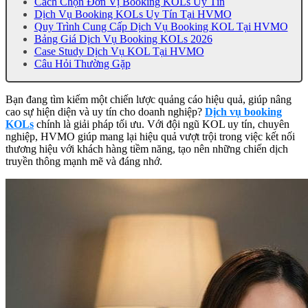
Cách Chọn Đơn Vị Booking KOLs Uy Tín
Dịch Vụ Booking KOLs Uy Tín Tại HVMO
Quy Trình Cung Cấp Dịch Vụ Booking KOL Tại HVMO
Bảng Giá Dịch Vụ Booking KOLs 2026
Case Study Dịch Vụ KOL Tại HVMO
Câu Hỏi Thường Gặp
Bạn đang tìm kiếm một chiến lược quảng cáo hiệu quả, giúp nâng
cao sự hiện diện và uy tín cho doanh nghiệp?
Dịch vụ booking
KOLs
chính là giải pháp tối ưu. Với đội ngũ KOL uy tín, chuyên
nghiệp, HVMO giúp mang lại hiệu quả vượt trội trong việc kết nối
thương hiệu với khách hàng tiềm năng, tạo nên những chiến dịch
truyền thông mạnh mẽ và đáng nhớ.