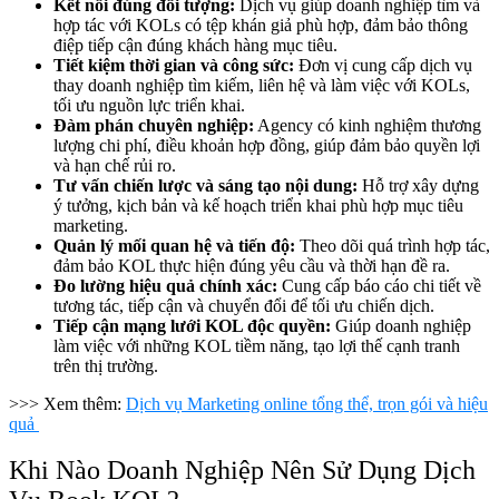
Kết nối đúng đối tượng:
Dịch vụ giúp doanh nghiệp tìm và
hợp tác với KOLs có tệp khán giả phù hợp, đảm bảo thông
điệp tiếp cận đúng khách hàng mục tiêu.
Tiết kiệm thời gian và công sức:
Đơn vị cung cấp dịch vụ
thay doanh nghiệp tìm kiếm, liên hệ và làm việc với KOLs,
tối ưu nguồn lực triển khai.
Đàm phán chuyên nghiệp:
Agency có kinh nghiệm thương
lượng chi phí, điều khoản hợp đồng, giúp đảm bảo quyền lợi
và hạn chế rủi ro.
Tư vấn chiến lược và sáng tạo nội dung:
Hỗ trợ xây dựng
ý tưởng, kịch bản và kế hoạch triển khai phù hợp mục tiêu
marketing.
Quản lý mối quan hệ và tiến độ:
Theo dõi quá trình hợp tác,
đảm bảo KOL thực hiện đúng yêu cầu và thời hạn đề ra.
Đo lường hiệu quả chính xác:
Cung cấp báo cáo chi tiết về
tương tác, tiếp cận và chuyển đổi để tối ưu chiến dịch.
Tiếp cận mạng lưới KOL độc quyền:
Giúp doanh nghiệp
làm việc với những KOL tiềm năng, tạo lợi thế cạnh tranh
trên thị trường.
>>> Xem thêm:
Dịch vụ Marketing online tổng thể, trọn gói và hiệu
quả
Khi Nào Doanh Nghiệp Nên Sử Dụng Dịch