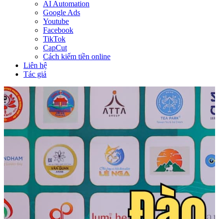
AI Automation
Google Ads
Youtube
Facebook
TikTok
CapCut
Cách kiếm tiền online
Liên hệ
Tác giả