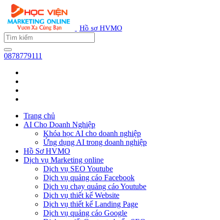
Hồ sơ HVMO
0878779111
Trang chủ
AI Cho Doanh Nghiệp
Khóa học AI cho doanh nghiệp
Ứng dụng AI trong doanh nghiệp
Hồ Sơ HVMO
Dịch vụ Marketing online
Dịch vụ SEO Youtube
Dịch vụ quảng cáo Facebook
Dịch vụ chạy quảng cáo Youtube
Dịch vụ thiết kế Website
Dịch vụ thiết kế Landing Page
Dịch vụ quảng cáo Google