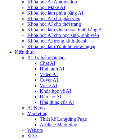
Khóa học AI Automation
Khóa học Make AI
Khóa học làm phim bằng AI
Khóa học AI cho giáo viên
Khóa học AI cho thời trang
Khóa học làm video hoạt hình bằng AI
Khóa học AI cho học sinh, sinh viên
Khóa hoc AI trong kinh doanh
Khóa học làm Youtube view ngoại
Kiến thức
AI Trí tuệ nhân tạo
Chat AI
Hình ảnh AI
Video AI
Cover AI
Voice AI
Khóa học về AI
Đào tạo AI
Ứng dụng của AI
AI News
Marketing
Thiết kế Langding Page
Affiliate Marketing
Website
SEO