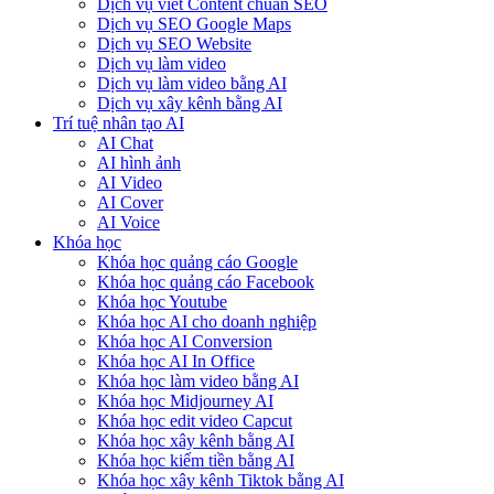
Dịch vụ viết Content chuẩn SEO
Dịch vụ SEO Google Maps
Dịch vụ SEO Website
Dịch vụ làm video
Dịch vụ làm video bằng AI
Dịch vụ xây kênh bằng AI
Trí tuệ nhân tạo AI
AI Chat
AI hình ảnh
AI Video
AI Cover
AI Voice
Khóa học
Khóa học quảng cáo Google
Khóa học quảng cáo Facebook
Khóa học Youtube
Khóa học AI cho doanh nghiệp
Khóa học AI Conversion
Khóa học AI In Office
Khóa học làm video bằng AI
Khóa học Midjourney AI
Khóa học edit video Capcut
Khóa học xây kênh bằng AI
Khóa học kiếm tiền bằng AI
Khóa học xây kênh Tiktok bằng AI