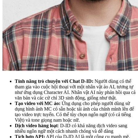
Tính năng trò chuyện với Chat D-ID:
Người dùng có thể
tham gia vào cuộc hội thoại với một nhân vật ảo AI, tương tự
như ứng dụng Character AI. Nhân vật AI này phản hồi qua cả
văn bản và các cử chỉ 3D sinh động, giống như thật.
Tạo video với MC ảo:
Ứng dụng cho phép người dùng sử
dụng hình ảnh MC có sẵn hoặc tải ảnh của chính mình lên để
tạo video trực tuyến. Có thể tùy chọn ngôn ngữ (có cả tiếng
Việt) và tone giọng nam hoặc nữ.
Dịch video hàng loạt
: D-ID có khả năng dịch video sang
nhiều ngôn ngữ một cách nhanh chóng và dễ dàng
Tích hợp API:
API của D-ID AI là một công cụ mạnh mẽ,