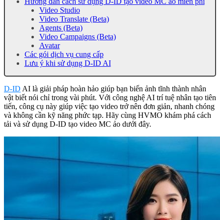
Hướng dẫn cách sử dụng D-ID tạo video MC ảo miễn phí
Video Studio
Video Translate (Beta)
Agents (Beta)
Video Campaigns (Beta)
Avatar
Các gói dịch vụ cung cấp
Lưu ý khi sử dụng D-ID AI
D-ID
AI là giải pháp hoàn hảo giúp bạn biến ảnh tĩnh thành nhân
vật biết nói chỉ trong vài phút. Với công nghệ AI trí tuệ nhân tạo tiên
tiến, công cụ này giúp việc tạo video trở nên đơn giản, nhanh chóng
và không cần kỹ năng phức tạp. Hãy cùng HVMO khám phá cách
tải và sử dụng D-ID tạo video MC ảo dưới đây.