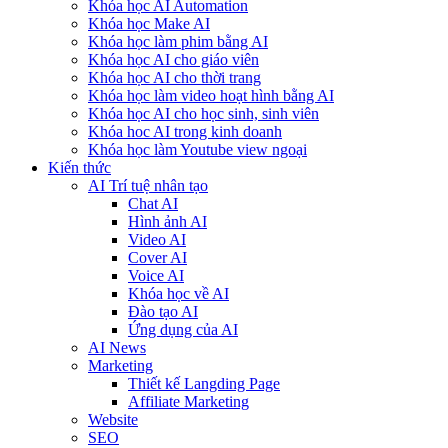
Khóa học AI Automation
Khóa học Make AI
Khóa học làm phim bằng AI
Khóa học AI cho giáo viên
Khóa học AI cho thời trang
Khóa học làm video hoạt hình bằng AI
Khóa học AI cho học sinh, sinh viên
Khóa hoc AI trong kinh doanh
Khóa học làm Youtube view ngoại
Kiến thức
AI Trí tuệ nhân tạo
Chat AI
Hình ảnh AI
Video AI
Cover AI
Voice AI
Khóa học về AI
Đào tạo AI
Ứng dụng của AI
AI News
Marketing
Thiết kế Langding Page
Affiliate Marketing
Website
SEO