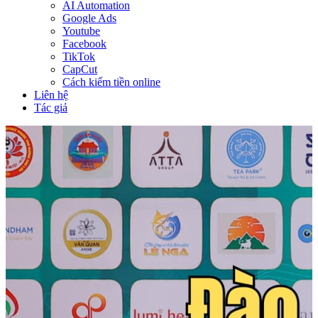
AI Automation
Google Ads
Youtube
Facebook
TikTok
CapCut
Cách kiếm tiền online
Liên hệ
Tác giả