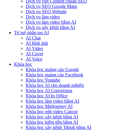
Dịch vụ viết Content chuẩn SEO
Dịch vụ SEO Google Maps
Dịch vụ SEO Website
Dịch vụ làm video
Dịch vụ làm video bằng AI
Dịch vụ xây kênh bằng AI
Trí tuệ nhân tạo AI
AI Chat
AI hình ảnh
AI Video
AI Cover
AI Voice
Khóa học
Khóa học quảng cáo Google
Khóa học quảng cáo Facebook
Khóa học Youtube
Khóa học AI cho doanh nghiệp
Khóa học AI Conversion
Khóa học AI In Office
Khóa học làm video bằng AI
Khóa học Midjourney AI
Khóa học edit video Capcut
Khóa học xây kênh bằng AI
Khóa học kiếm tiền bằng AI
Khóa học xây kênh Tiktok bằng AI