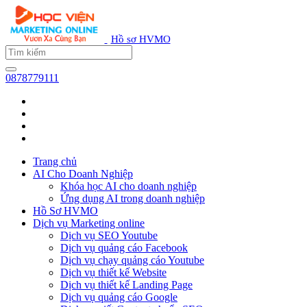
Hồ sơ HVMO
0878779111
Trang chủ
AI Cho Doanh Nghiệp
Khóa học AI cho doanh nghiệp
Ứng dụng AI trong doanh nghiệp
Hồ Sơ HVMO
Dịch vụ Marketing online
Dịch vụ SEO Youtube
Dịch vụ quảng cáo Facebook
Dịch vụ chạy quảng cáo Youtube
Dịch vụ thiết kế Website
Dịch vụ thiết kế Landing Page
Dịch vụ quảng cáo Google