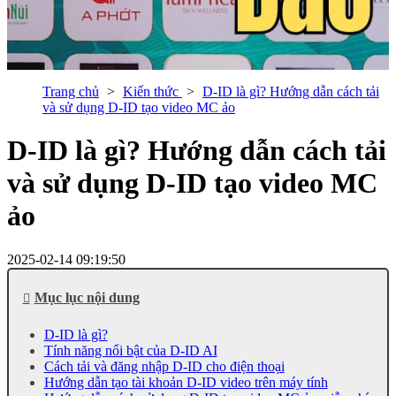
Trang chủ
Kiến thức
D-ID là gì? Hướng dẫn cách tải
và sử dụng D-ID tạo video MC ảo
D-ID là gì? Hướng dẫn cách tải
và sử dụng D-ID tạo video MC
ảo
2025-02-14 09:19:50
Mục lục nội dung
D-ID là gì?
Tính năng nổi bật của D-ID AI
Cách tải và đăng nhập D-ID cho điện thoại
Hướng dẫn tạo tài khoản D-ID video trên máy tính