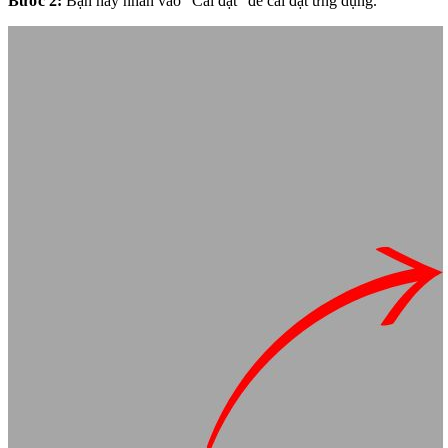
Bước 2:
Bạn hãy nhấn vào "Cài đặt" để cài đặt ứng dụng.