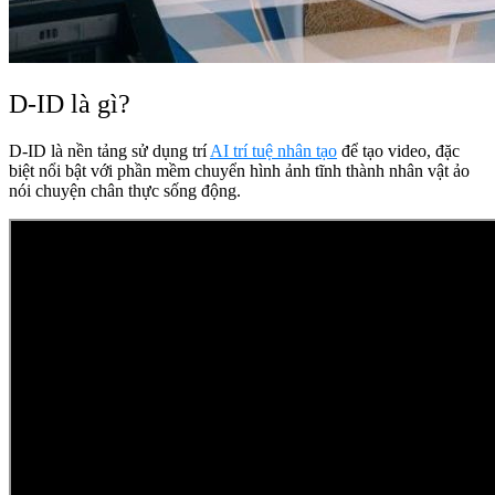
D-ID là gì?
D-ID là nền tảng sử dụng trí
AI trí tuệ nhân tạo
để tạo video, đặc
biệt nổi bật với phần mềm chuyển hình ảnh tĩnh thành nhân vật ảo
nói chuyện chân thực sống động.