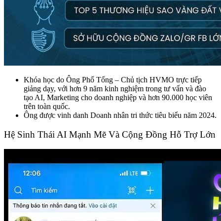
Khóa học do Ông Phố Tổng – Chủ tịch HVMO trực tiếp
giảng dạy, với hơn 9 năm kinh nghiệm trong tư vấn và đào
tạo AI, Marketing cho doanh nghiệp và hơn 90.000 học viên
trên toàn quốc.
Ông được vinh danh Doanh nhân tri thức tiêu biểu năm 2024.
Hệ Sinh Thái AI Mạnh Mẽ Và Cộng Đồng Hỗ Trợ Lớn