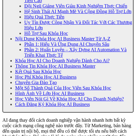
Tiễn Cao
Đội Ngũ Giảng Viên Giàu Kinh Nghiệm Thực Chiến
Hệ Sinh Thái AI Mạnh Mẽ Và Cộng Đồng Hỗ Trợ Lớn
Hiệu Quả Thực Tiễn
Uy Tín Được Công Nhận Và Đối Tác Với Các Thương
Hiệu Lớn
Hỗ Trợ Sau Khóa Học
Nội Dung Khóa Học AI Business Master Từ A-Z
Phần 1: Hiểu Và Ứng Dụng AI Chuyên Sâu
Phần 2: Huấn Luyện – Xây Dựng AI Automation Và
Triển Khai Thực Tế
Khóa Học AI Cho Doanh Nghiệp Dành Cho Ai?
Thông Tin Khóa Học AI Business Master
Kết Quả Sau Khóa Học
Học Phí Khóa Học AI Business
Chuyên Gia Đào Tạo
Một Số Thành Quả Của Học Viên Sau Khóa Học
Hình Ảnh Về Lớp Học AI Business
Học Viên Nói Gì Về Khóa Học AI Cho Doanh Nghiệp?
Cách Đăng Ký Khóa Học AI Business
AI đang thay đổi cách doanh nghiệp vận hành nhanh hơn bất kỳ
cuộc cách mạng công nghệ nào trước đây. Từ Marketing, bán hàng
đến quản trị nội bộ, mọi thứ đều có thể được tối ưu nếu biết cách