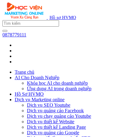
Hồ sơ HVMO
0878779111
Trang chủ
AI Cho Doanh Nghiệp
Khóa học AI cho doanh nghiệp
Ứng dụng AI trong doanh nghiệp
Hồ Sơ HVMO
Dịch vụ Marketing online
Dịch vụ SEO Youtube
Dịch vụ quảng cáo Facebook
Dịch vụ chạy quảng cáo Youtube
Dịch vụ thiết kế Website
Dịch vụ thiết kế Landing Page
Dịch vụ quảng cáo Google