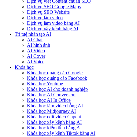
Dịch vụ viết Content chuẩn SEO
Dịch vụ SEO Google Maps
Dịch vụ SEO Website
Dịch vụ làm video
Dịch vụ làm video bằng AI
Dịch vụ xây kênh bằng AI
Trí tuệ nhân tạo AI
AI Chat
AI hình ảnh
AI Video
AI Cover
AI Voice
Khóa học
Khóa học quảng cáo Google
Khóa học quảng cáo Facebook
Khóa học Youtube
Khóa học AI cho doanh nghiệp
Khóa học AI Conversion
Khóa học AI In Office
Khóa học làm video bằng AI
Khóa học Midjourney AI
Khóa học edit video Capcut
Khóa học xây kênh bằng AI
Khóa học kiếm tiền bằng AI
Khóa học xây kênh Tiktok bằng AI