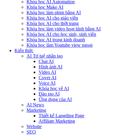
Khóa học AI Automation
Khóa học Make AI
Khóa học làm phim bằng AI
Khóa học AI cho giáo viên
Khóa học AI cho thời trang
Khóa học làm video hoạt hình bằng AI
Khóa học AI cho học sinh, sinh viên
Khóa hoc AI trong kinh doanh
Khóa học làm Youtube view ngoại
Kiến thức
AI Trí tuệ nhân tạo
Chat AI
Hình ảnh AI
Video AI
Cover AI
Voice AI
Khóa học về AI
Đào tạo AI
Ứng dụng của AI
AI News
Marketing
Thiết kế Langding Page
Affiliate Marketing
Website
SEO