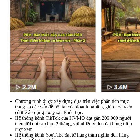
Chương trình được xây dựng dựa trên việc phân tích thực
trạng và các vấn đề nội tại của doanh nghiệp, giúp học viên
có thể áp dụng ngay sau khóa học.
Hệ thống kênh TikTok của HVMO đạt gần 200.000 người
theo dõi chỉ sau hơn 2 tháng, với nhiều video đạt hàng triệu
lượt xem.
Hệ thống kênh YouTube đạt từ hàng trăm nghìn đến hàng