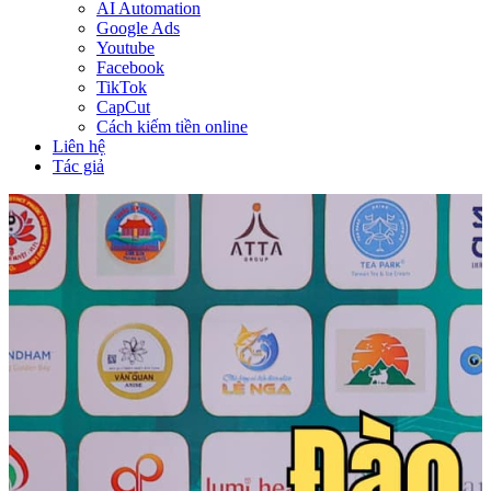
AI Automation
Google Ads
Youtube
Facebook
TikTok
CapCut
Cách kiếm tiền online
Liên hệ
Tác giả