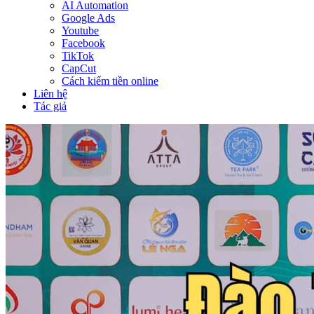
AI Automation
Google Ads
Youtube
Facebook
TikTok
CapCut
Cách kiếm tiền online
Liên hệ
Tác giả