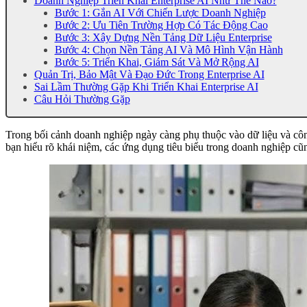
Doanh Nghiệp Triển Khai Enterprise AI Như Thế Nào?
Bước 1: Gắn AI Với Chiến Lược Doanh Nghiệp
Bước 2: Ưu Tiên Trường Hợp Có Tác Động Cao
Bước 3: Xây Dựng Nền Tảng Dữ Liệu Enterprise
Bước 4: Chọn Nền Tảng AI Và Mô Hình Vận Hành
Bước 5: Triển Khai, Giám Sát Và Mở Rộng AI
Quản Trị, Bảo Mật Và Đạo Đức Trong Enterprise AI
Sai Lầm Thường Gặp Khi Triển Khai Enterprise AI
Câu Hỏi Thường Gặp
Trong bối cảnh doanh nghiệp ngày càng phụ thuộc vào dữ liệu và công
bạn hiểu rõ khái niệm, các ứng dụng tiêu biểu trong doanh nghiệp cũn