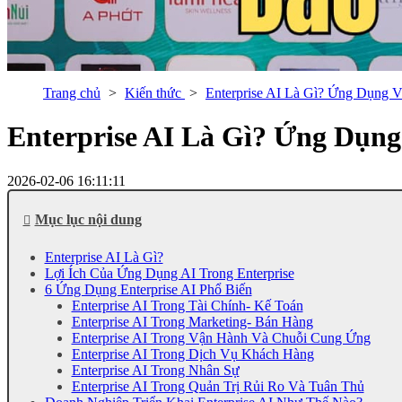
Trang chủ
Kiến thức
Enterprise AI Là Gì? Ứng Dụng 
Enterprise AI Là Gì? Ứng Dụn
2026-02-06 16:11:11
Mục lục nội dung
Enterprise AI Là Gì?
Lợi Ích Của Ứng Dụng AI Trong Enterprise
6 Ứng Dụng Enterprise AI Phổ Biến
Enterprise AI Trong Tài Chính- Kế Toán
Enterprise AI Trong Marketing- Bán Hàng
Enterprise AI Trong Vận Hành Và Chuỗi Cung Ứng
Enterprise AI Trong Dịch Vụ Khách Hàng
Enterprise AI Trong Nhân Sự
Enterprise AI Trong Quản Trị Rủi Ro Và Tuân Thủ