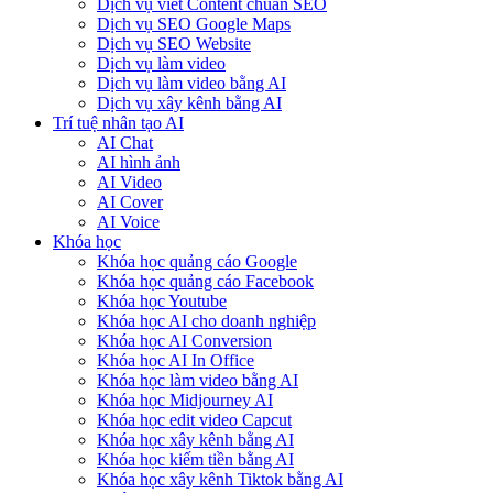
Dịch vụ viết Content chuẩn SEO
Dịch vụ SEO Google Maps
Dịch vụ SEO Website
Dịch vụ làm video
Dịch vụ làm video bằng AI
Dịch vụ xây kênh bằng AI
Trí tuệ nhân tạo AI
AI Chat
AI hình ảnh
AI Video
AI Cover
AI Voice
Khóa học
Khóa học quảng cáo Google
Khóa học quảng cáo Facebook
Khóa học Youtube
Khóa học AI cho doanh nghiệp
Khóa học AI Conversion
Khóa học AI In Office
Khóa học làm video bằng AI
Khóa học Midjourney AI
Khóa học edit video Capcut
Khóa học xây kênh bằng AI
Khóa học kiếm tiền bằng AI
Khóa học xây kênh Tiktok bằng AI