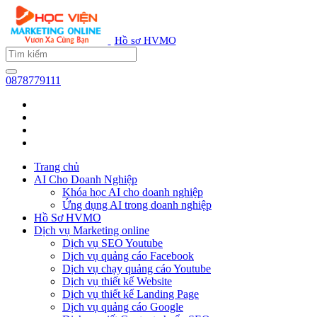
Hồ sơ HVMO
0878779111
Trang chủ
AI Cho Doanh Nghiệp
Khóa học AI cho doanh nghiệp
Ứng dụng AI trong doanh nghiệp
Hồ Sơ HVMO
Dịch vụ Marketing online
Dịch vụ SEO Youtube
Dịch vụ quảng cáo Facebook
Dịch vụ chạy quảng cáo Youtube
Dịch vụ thiết kế Website
Dịch vụ thiết kế Landing Page
Dịch vụ quảng cáo Google