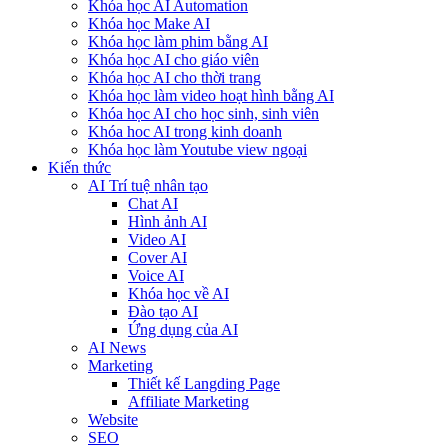
Khóa học AI Automation
Khóa học Make AI
Khóa học làm phim bằng AI
Khóa học AI cho giáo viên
Khóa học AI cho thời trang
Khóa học làm video hoạt hình bằng AI
Khóa học AI cho học sinh, sinh viên
Khóa hoc AI trong kinh doanh
Khóa học làm Youtube view ngoại
Kiến thức
AI Trí tuệ nhân tạo
Chat AI
Hình ảnh AI
Video AI
Cover AI
Voice AI
Khóa học về AI
Đào tạo AI
Ứng dụng của AI
AI News
Marketing
Thiết kế Langding Page
Affiliate Marketing
Website
SEO