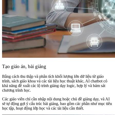
Tạo giáo án, bài giảng
Bằng cách thu thập và phân tích khối lượng lớn dữ liệu từ giáo
trình, sách giáo khoa và các tài liệu học thuật khác, AI chatbot có
khả năng đề xuất các lộ trình giảng dạy logic, hợp lý và bám sát
chương trình học.
Các giáo viên chỉ cần nhập nội dung hoặc chủ đề giảng dạy, và AI
sẽ tự động gợi ý cấu trúc bài giảng, bao gồm các phần như mục tiêu
học tập, hoạt động lớp học và các tài liệu cần thiết.