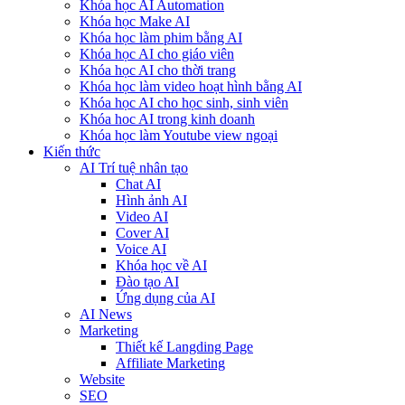
Khóa học AI Automation
Khóa học Make AI
Khóa học làm phim bằng AI
Khóa học AI cho giáo viên
Khóa học AI cho thời trang
Khóa học làm video hoạt hình bằng AI
Khóa học AI cho học sinh, sinh viên
Khóa hoc AI trong kinh doanh
Khóa học làm Youtube view ngoại
Kiến thức
AI Trí tuệ nhân tạo
Chat AI
Hình ảnh AI
Video AI
Cover AI
Voice AI
Khóa học về AI
Đào tạo AI
Ứng dụng của AI
AI News
Marketing
Thiết kế Langding Page
Affiliate Marketing
Website
SEO