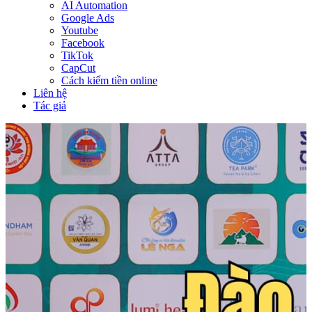
AI Automation
Google Ads
Youtube
Facebook
TikTok
CapCut
Cách kiếm tiền online
Liên hệ
Tác giả