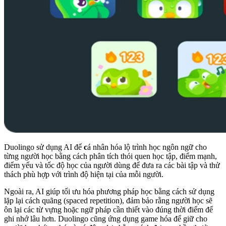
Duolingo sử dụng AI để
c
á nhân hóa lộ trình học ngôn ngữ cho
từng người học bằng cách phân tích thói quen học tập, điểm mạnh,
điểm yếu và tốc độ học của người dùng để đưa ra các bài tập và thử
thách phù hợp với trình độ hiện tại của mỗi người.
Ngoài ra, AI giúp tối ưu hóa phương pháp học bằng cách sử dụng
lặp lại cách quãng (spaced repetition), đảm bảo rằng người học sẽ
ôn lại các từ vựng hoặc ngữ pháp cần thiết vào đúng thời điểm để
ghi nhớ lâu hơn. Duolingo cũng ứng dụng game hóa để giữ cho