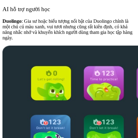
AI hỗ trợ người học
Duolingo
:
Gia sư hoặc biểu tượng nổi bật của Duolingo chính là
một chú cú màu xanh, vui tươi nhưng cũng rất kiên định, có khả
năng nhắc nhở và khuyến khích người dùng tham gia học tập hàng
ngày.