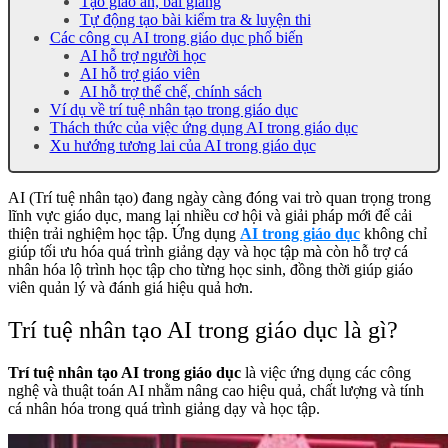
Tạo giáo án, bài giảng
Tự động tạo bài kiểm tra & luyện thi
Các công cụ AI trong giáo dục phổ biến
AI hỗ trợ người học
AI hỗ trợ giáo viên
AI hỗ trợ thể chế, chính sách
Ví dụ về trí tuệ nhân tạo trong giáo dục
Thách thức của việc ứng dụng AI trong giáo dục
Xu hướng tương lai của AI trong giáo dục
AI (Trí tuệ nhân tạo) đang ngày càng đóng vai trò quan trọng trong
lĩnh vực giáo dục, mang lại nhiều cơ hội và giải pháp mới để cải
thiện trải nghiệm học tập. Ứng dụng
AI trong giáo dục
không chỉ
giúp tối ưu hóa quá trình giảng dạy và học tập mà còn hỗ trợ cá
nhân hóa lộ trình học tập cho từng học sinh, đồng thời giúp giáo
viên quản lý và đánh giá hiệu quả hơn.
Trí tuệ nhân tạo AI trong giáo dục là gì?
Trí tuệ nhân tạo AI trong giáo dục
là việc ứng dụng các công
nghệ và thuật toán AI nhằm nâng cao hiệu quả, chất lượng và tính
cá nhân hóa trong quá trình giảng dạy và học tập.