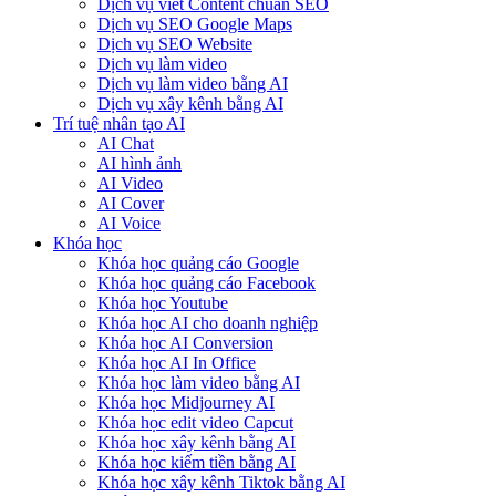
Dịch vụ viết Content chuẩn SEO
Dịch vụ SEO Google Maps
Dịch vụ SEO Website
Dịch vụ làm video
Dịch vụ làm video bằng AI
Dịch vụ xây kênh bằng AI
Trí tuệ nhân tạo AI
AI Chat
AI hình ảnh
AI Video
AI Cover
AI Voice
Khóa học
Khóa học quảng cáo Google
Khóa học quảng cáo Facebook
Khóa học Youtube
Khóa học AI cho doanh nghiệp
Khóa học AI Conversion
Khóa học AI In Office
Khóa học làm video bằng AI
Khóa học Midjourney AI
Khóa học edit video Capcut
Khóa học xây kênh bằng AI
Khóa học kiếm tiền bằng AI
Khóa học xây kênh Tiktok bằng AI