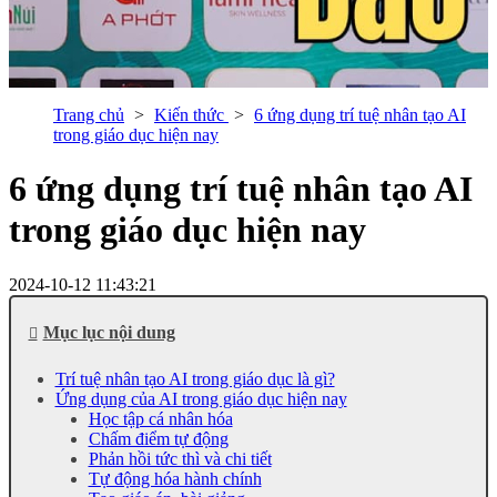
Trang chủ
Kiến thức
6 ứng dụng trí tuệ nhân tạo AI
trong giáo dục hiện nay
6 ứng dụng trí tuệ nhân tạo AI
trong giáo dục hiện nay
2024-10-12 11:43:21
Mục lục nội dung
Trí tuệ nhân tạo AI trong giáo dục là gì?
Ứng dụng của AI trong giáo dục hiện nay
Học tập cá nhân hóa
Chấm điểm tự động
Phản hồi tức thì và chi tiết
Tự động hóa hành chính