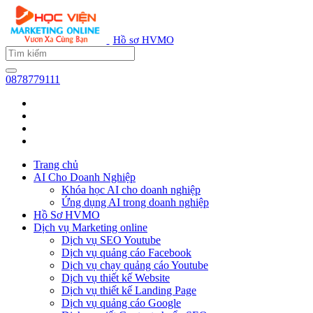
Hồ sơ HVMO
0878779111
Trang chủ
AI Cho Doanh Nghiệp
Khóa học AI cho doanh nghiệp
Ứng dụng AI trong doanh nghiệp
Hồ Sơ HVMO
Dịch vụ Marketing online
Dịch vụ SEO Youtube
Dịch vụ quảng cáo Facebook
Dịch vụ chạy quảng cáo Youtube
Dịch vụ thiết kế Website
Dịch vụ thiết kế Landing Page
Dịch vụ quảng cáo Google