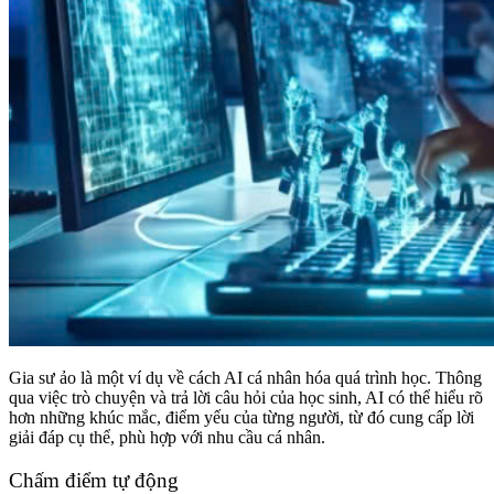
Gia sư ảo là một ví dụ về cách AI cá nhân hóa quá trình học. Thông
qua việc trò chuyện và trả lời câu hỏi của học sinh, AI có thể hiểu rõ
hơn những khúc mắc, điểm yếu của từng người, từ đó cung cấp lời
giải đáp cụ thể, phù hợp với nhu cầu cá nhân.
Chấm điểm tự động