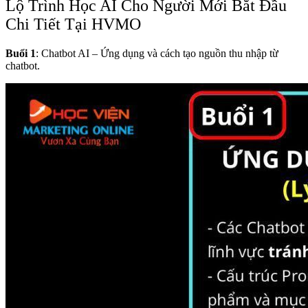
Lộ Trình Học AI Cho Người Mới Bắt Đầu
Chi Tiết Tại HVMO
Buổi 1
: Chatbot AI – Ứng dụng và cách tạo nguồn thu nhập từ
chatbot.