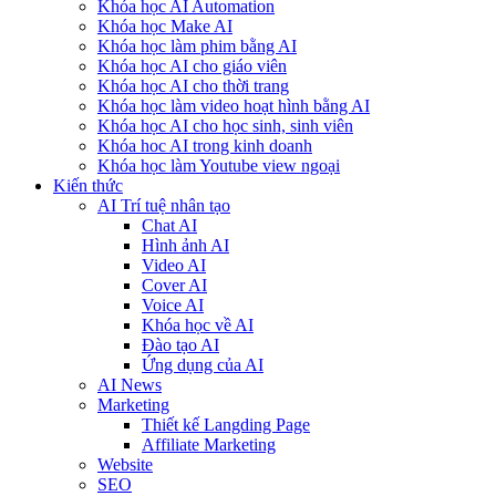
Khóa học AI Automation
Khóa học Make AI
Khóa học làm phim bằng AI
Khóa học AI cho giáo viên
Khóa học AI cho thời trang
Khóa học làm video hoạt hình bằng AI
Khóa học AI cho học sinh, sinh viên
Khóa hoc AI trong kinh doanh
Khóa học làm Youtube view ngoại
Kiến thức
AI Trí tuệ nhân tạo
Chat AI
Hình ảnh AI
Video AI
Cover AI
Voice AI
Khóa học về AI
Đào tạo AI
Ứng dụng của AI
AI News
Marketing
Thiết kế Langding Page
Affiliate Marketing
Website
SEO