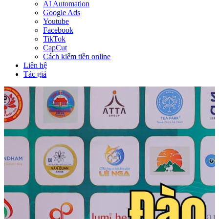
AI Automation
Google Ads
Youtube
Facebook
TikTok
CapCut
Cách kiếm tiền online
Liên hệ
Tác giả