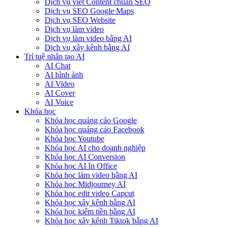
Dịch vụ viết Content chuẩn SEO
Dịch vụ SEO Google Maps
Dịch vụ SEO Website
Dịch vụ làm video
Dịch vụ làm video bằng AI
Dịch vụ xây kênh bằng AI
Trí tuệ nhân tạo AI
AI Chat
AI hình ảnh
AI Video
AI Cover
AI Voice
Khóa học
Khóa học quảng cáo Google
Khóa học quảng cáo Facebook
Khóa học Youtube
Khóa học AI cho doanh nghiệp
Khóa học AI Conversion
Khóa học AI In Office
Khóa học làm video bằng AI
Khóa học Midjourney AI
Khóa học edit video Capcut
Khóa học xây kênh bằng AI
Khóa học kiếm tiền bằng AI
Khóa học xây kênh Tiktok bằng AI