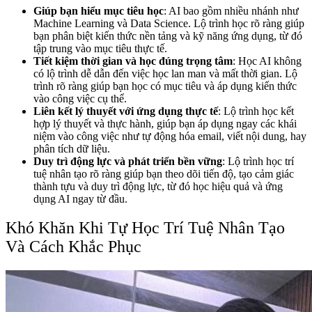
Giúp bạn hiểu mục tiêu học
: AI bao gồm nhiều nhánh như
Machine Learning và Data Science. Lộ trình học rõ ràng giúp
bạn phân biệt kiến thức nền tảng và kỹ năng ứng dụng, từ đó
tập trung vào mục tiêu thực tế.
Tiết kiệm thời gian và học đúng trọng tâm
: Học AI không
có lộ trình dễ dẫn đến việc học lan man và mất thời gian. Lộ
trình rõ ràng giúp bạn học có mục tiêu và áp dụng kiến thức
vào công việc cụ thể.
Liên kết lý thuyết với ứng dụng thực tế
: Lộ trình học kết
hợp lý thuyết và thực hành, giúp bạn áp dụng ngay các khái
niệm vào công việc như tự động hóa email, viết nội dung, hay
phân tích dữ liệu.
Duy trì động lực và phát triển bền vững
: Lộ trình học trí
tuệ nhân tạo rõ ràng giúp bạn theo dõi tiến độ, tạo cảm giác
thành tựu và duy trì động lực, từ đó học hiệu quả và ứng
dụng AI ngay từ đầu.
Khó Khăn Khi Tự Học Trí Tuệ Nhân Tạo
Và Cách Khắc Phục