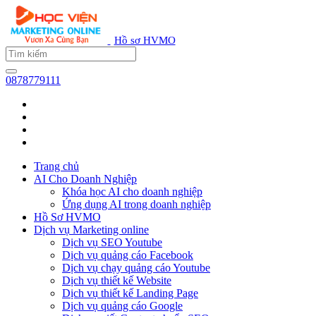
Hồ sơ HVMO
0878779111
Trang chủ
AI Cho Doanh Nghiệp
Khóa học AI cho doanh nghiệp
Ứng dụng AI trong doanh nghiệp
Hồ Sơ HVMO
Dịch vụ Marketing online
Dịch vụ SEO Youtube
Dịch vụ quảng cáo Facebook
Dịch vụ chạy quảng cáo Youtube
Dịch vụ thiết kế Website
Dịch vụ thiết kế Landing Page
Dịch vụ quảng cáo Google