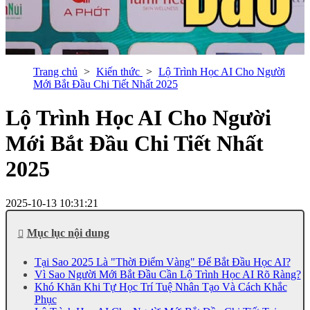
Trang chủ
Kiến thức
Lộ Trình Học AI Cho Người
Mới Bắt Đầu Chi Tiết Nhất 2025
Lộ Trình Học AI Cho Người
Mới Bắt Đầu Chi Tiết Nhất
2025
2025-10-13 10:31:21
Mục lục nội dung
Tại Sao 2025 Là "Thời Điểm Vàng" Để Bắt Đầu Học AI?
Vì Sao Người Mới Bắt Đầu Cần Lộ Trình Học AI Rõ Ràng?
Khó Khăn Khi Tự Học Trí Tuệ Nhân Tạo Và Cách Khắc
Phục