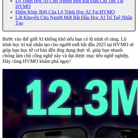
Lộ Trình Học AI Cho Người Mới Bắt Đầu Chi Tiết Tại
HVMO
Điểm Khác Biệt Của Lộ Trình Học AI Tại HVMO
Lời Khuyên Cho Người Mới Bắt Đầu Học AI Trí Tuệ Nhân
Tạo
Bước vào thế giới AI không khó nếu bạn có lộ trình rõ ràng. Lộ
trình học trí tuệ nhân tạo cho người mới bắt đầu 2025 tại HVMO sẽ
giúp bạn học từ cơ bản đến ứng dụng thực tế, giúp bạn nhanh
chóng làm chủ công nghệ này và đạt được mục tiêu nghề nghiệp.
Hãy cùng HVMO khám phá ngay!