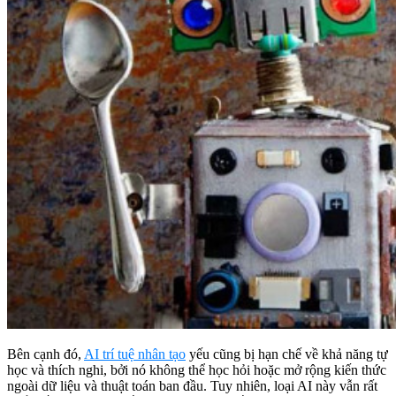
Bên cạnh đó,
AI trí tuệ nhân tạo
yếu cũng bị hạn chế về khả năng tự
học và thích nghi, bởi nó không thể học hỏi hoặc mở rộng kiến thức
ngoài dữ liệu và thuật toán ban đầu. Tuy nhiên, loại AI này vẫn rất