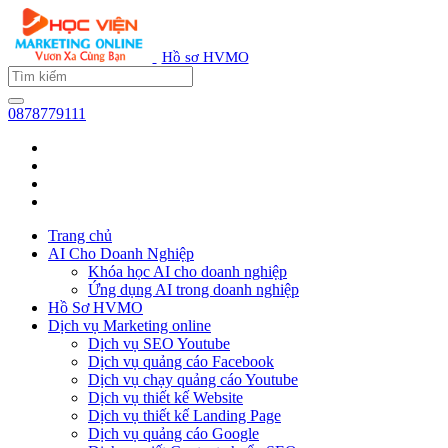
Hồ sơ HVMO
0878779111
Trang chủ
AI Cho Doanh Nghiệp
Khóa học AI cho doanh nghiệp
Ứng dụng AI trong doanh nghiệp
Hồ Sơ HVMO
Dịch vụ Marketing online
Dịch vụ SEO Youtube
Dịch vụ quảng cáo Facebook
Dịch vụ chạy quảng cáo Youtube
Dịch vụ thiết kế Website
Dịch vụ thiết kế Landing Page
Dịch vụ quảng cáo Google