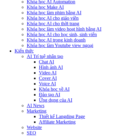
Khóa học AI Automation
Khóa học Make AI
Khóa học làm phim bằng AI
Khóa học AI cho giáo viên
Khóa học AI cho thời trang
Khóa học làm video hoạt hình bằng AI
Khóa học AI cho học sinh, sinh viên
Khóa hoc AI trong kinh doanh
Khóa học làm Youtube view ngoại
Kiến thức
AI Trí tuệ nhân tạo
Chat AI
Hình ảnh AI
Video AI
Cover AI
Voice AI
Khóa học về AI
Đào tạo AI
Ứng dụng của AI
AI News
Marketing
Thiết kế Langding Page
Affiliate Marketing
Website
SEO