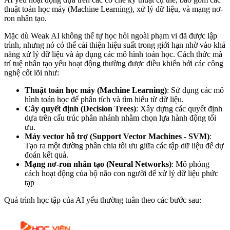
thuật toán học máy (Machine Learning), xử lý dữ liệu, và mạng nơ-
ron nhân tạo.
Mặc dù Weak AI không thể tự học hỏi ngoài phạm vi đã được lập
trình, nhưng nó có thể cải thiện hiệu suất trong giới hạn nhờ vào khả
năng xử lý dữ liệu và áp dụng các mô hình toán học. Cách thức mà
trí tuệ nhân tạo yếu hoạt động thường được điều khiển bởi các công
nghệ cốt lõi như:
Thuật toán học máy (Machine Learning)
: Sử dụng các mô
hình toán học để phân tích và tìm hiểu từ dữ liệu.
Cây quyết định (Decision Trees)
: Xây dựng các quyết định
dựa trên cấu trúc phân nhánh nhằm chọn lựa hành động tối
ưu.
Máy vector hỗ trợ (Support Vector Machines - SVM)
:
Tạo ra một đường phân chia tối ưu giữa các tập dữ liệu để dự
đoán kết quả.
Mạng nơ-ron nhân tạo (Neural Networks)
: Mô phỏng
cách hoạt động của bộ não con người để xử lý dữ liệu phức
tạp
Quá trình học tập của AI yếu thường tuân theo các bước sau: