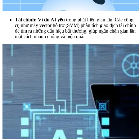
Tài chính:
Ví dụ AI yếu
trong phát hiện gian lận. Các công
cụ như máy vector hỗ trợ (SVM) phân tích giao dịch tài chính
để tìm ra những dấu hiệu bất thường, giúp ngăn chặn gian lận
một cách nhanh chóng và hiệu quả.