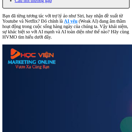
Câu hỏi thường gặp
Bạn đã từng tương tác với trợ lý ảo như Siri, hay nhận đề xuất từ
Youtube và Netflix? Đó chính là
AI yếu
(Weak AI) đang âm thầm
hoạt động trong cuộc sống hàng ngày của chúng ta. Vậy khái niệm,
sự khác biệt so với AI mạnh và AI toàn diện như thế nào? Hãy cùng
HVMO tìm hiểu dưới đây.