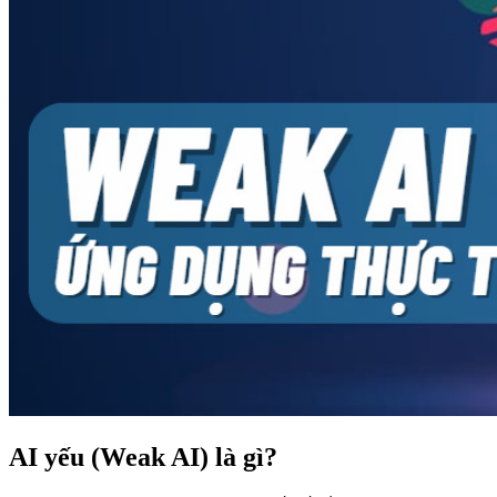
AI yếu (Weak AI) là gì?