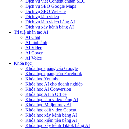
Dịch vụ viết Content chuẩn SEO
Dịch vụ SEO Google Maps
Dịch vụ SEO Website
Dịch vụ làm video
Dịch vụ làm video bằng AI
Dịch vụ xây kênh bằng AI
Trí tuệ nhân tạo AI
AI Chat
AI hình ảnh
AI Video
AI Cover
AI Voice
Khóa học
Khóa học quảng cáo Google
Khóa học quảng cáo Facebook
Khóa học Youtube
Khóa học AI cho doanh nghiệp
Khóa học AI Conversion
Khóa học AI In Office
Khóa học làm video bằng AI
Khóa học Midjourney AI
Khóa học edit video Capcut
Khóa học xây kênh bằng AI
Khóa học kiếm tiền bằng AI
Khóa học xây kênh Tiktok bằng AI