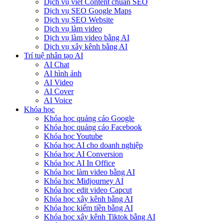
Dịch vụ viết Content chuẩn SEO
Dịch vụ SEO Google Maps
Dịch vụ SEO Website
Dịch vụ làm video
Dịch vụ làm video bằng AI
Dịch vụ xây kênh bằng AI
Trí tuệ nhân tạo AI
AI Chat
AI hình ảnh
AI Video
AI Cover
AI Voice
Khóa học
Khóa học quảng cáo Google
Khóa học quảng cáo Facebook
Khóa học Youtube
Khóa học AI cho doanh nghiệp
Khóa học AI Conversion
Khóa học AI In Office
Khóa học làm video bằng AI
Khóa học Midjourney AI
Khóa học edit video Capcut
Khóa học xây kênh bằng AI
Khóa học kiếm tiền bằng AI
Khóa học xây kênh Tiktok bằng AI