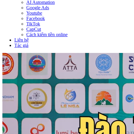
AI Automation
Google Ads
Youtube
Facebook
TikTok
CapCut
Cách kiếm tiền online
Liên hệ
Tác giả