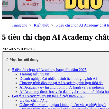
Trang chủ
Kiến thức
5 tiêu chí chọn AI Academy chất 
5 tiêu chí chọn AI Academy chất
2025-02-25 09:42:18
Mục lục nội dung
5 tiêu chí chọn AI Academy hàng đầu năm 2025
Thương hiệu uy tín
Doanh nghiệp đạt nhiều thành tích trong ngành AI
Chương trình đào tạo tại AI Academy phù hợp thời đại
AI Academy uy tín chú trọng thực hành và trải nghiệm
AI Academy được học viên đánh giá cao sau mỗi khóa họ
Gợi ý AI Academy uy tín tại Hà Nội năm 2025
Uy tín, chất lượng
Giảng viên trẻ trung, giàu kinh nghiệm và sự nhiệt huyết