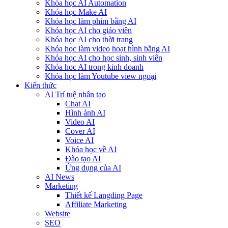
Khóa học AI Automation
Khóa học Make AI
Khóa học làm phim bằng AI
Khóa học AI cho giáo viên
Khóa học AI cho thời trang
Khóa học làm video hoạt hình bằng AI
Khóa học AI cho học sinh, sinh viên
Khóa hoc AI trong kinh doanh
Khóa học làm Youtube view ngoại
Kiến thức
AI Trí tuệ nhân tạo
Chat AI
Hình ảnh AI
Video AI
Cover AI
Voice AI
Khóa học về AI
Đào tạo AI
Ứng dụng của AI
AI News
Marketing
Thiết kế Langding Page
Affiliate Marketing
Website
SEO