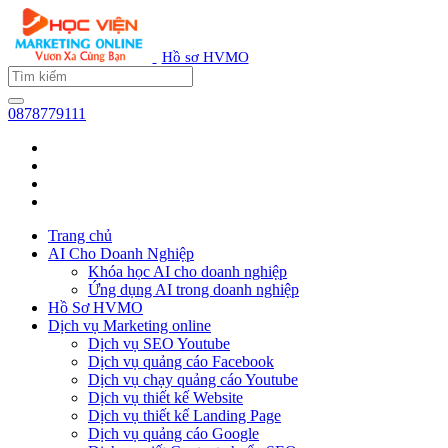
Hồ sơ HVMO
0878779111
Trang chủ
AI Cho Doanh Nghiệp
Khóa học AI cho doanh nghiệp
Ứng dụng AI trong doanh nghiệp
Hồ Sơ HVMO
Dịch vụ Marketing online
Dịch vụ SEO Youtube
Dịch vụ quảng cáo Facebook
Dịch vụ chạy quảng cáo Youtube
Dịch vụ thiết kế Website
Dịch vụ thiết kế Landing Page
Dịch vụ quảng cáo Google