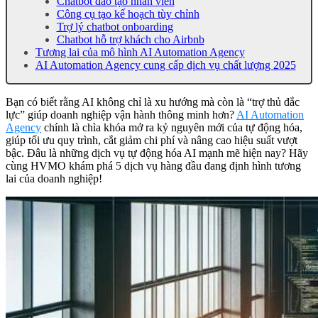
Chatbot đào tạo nhân viên
Công cụ tạo kế hoạch tùy chỉnh
Trợ lý chatbot onboarding
Chatbot hỗ trợ khách cho Airbnb
Tương lai của mô hình AI Automation Agency
AI Automation Agency cung cấp dịch vụ chất lượng 2025
Bạn có biết rằng AI không chỉ là xu hướng mà còn là “trợ thủ đắc
lực” giúp doanh nghiệp vận hành thông minh hơn?
AI Automation
Agency
chính là chìa khóa mở ra kỷ nguyên mới của tự động hóa,
giúp tối ưu quy trình, cắt giảm chi phí và nâng cao hiệu suất vượt
bậc. Đâu là những dịch vụ tự động hóa AI mạnh mẽ hiện nay? Hãy
cùng HVMO khám phá 5 dịch vụ hàng đầu đang định hình tương
lai của doanh nghiệp!