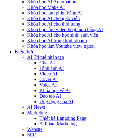
Khóa học AI Automation
Khóa học Make AI
Khóa học làm phim bằng AI
Khóa học AI cho giáo viên
Khóa học AI cho thời trang
Khóa học làm video hoạt hình bằng AI
Khóa học AI cho học sinh, sinh viên
Khóa hoc AI trong kinh doanh
Khóa học làm Youtube view ngoại
Kiến thức
AI Trí tuệ nhân tạo
Chat AI
Hình ảnh AI
Video AI
Cover AI
Voice AI
Khóa học về AI
Đào tạo AI
Ứng dụng của AI
AI News
Marketing
Thiết kế Langding Page
Affiliate Marketing
Website
SEO