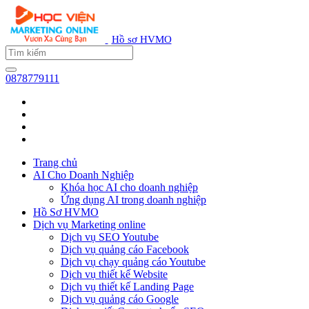
Hồ sơ HVMO
0878779111
Trang chủ
AI Cho Doanh Nghiệp
Khóa học AI cho doanh nghiệp
Ứng dụng AI trong doanh nghiệp
Hồ Sơ HVMO
Dịch vụ Marketing online
Dịch vụ SEO Youtube
Dịch vụ quảng cáo Facebook
Dịch vụ chạy quảng cáo Youtube
Dịch vụ thiết kế Website
Dịch vụ thiết kế Landing Page
Dịch vụ quảng cáo Google