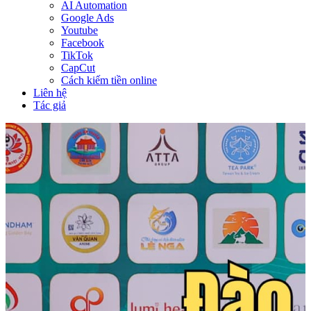
AI Automation
Google Ads
Youtube
Facebook
TikTok
CapCut
Cách kiếm tiền online
Liên hệ
Tác giả