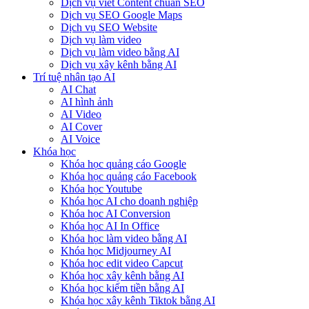
Dịch vụ viết Content chuẩn SEO
Dịch vụ SEO Google Maps
Dịch vụ SEO Website
Dịch vụ làm video
Dịch vụ làm video bằng AI
Dịch vụ xây kênh bằng AI
Trí tuệ nhân tạo AI
AI Chat
AI hình ảnh
AI Video
AI Cover
AI Voice
Khóa học
Khóa học quảng cáo Google
Khóa học quảng cáo Facebook
Khóa học Youtube
Khóa học AI cho doanh nghiệp
Khóa học AI Conversion
Khóa học AI In Office
Khóa học làm video bằng AI
Khóa học Midjourney AI
Khóa học edit video Capcut
Khóa học xây kênh bằng AI
Khóa học kiếm tiền bằng AI
Khóa học xây kênh Tiktok bằng AI