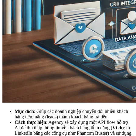
Mục đích
: Giúp các doanh nghiệp chuyển đổi nhiều khách
hàng tiềm năng (leads) thành khách hàng trả tiền.
Cách thực hiện
: Agency sẽ xây dựng một API flow hỗ trợ
AI để thu thập thông tin về khách hàng tiềm năng (
Ví dụ
: từ
LinkedIn bằng các công cụ như Phantom Buster) và sử dụng