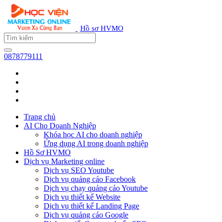
Hồ sơ HVMO
0878779111
Trang chủ
AI Cho Doanh Nghiệp
Khóa học AI cho doanh nghiệp
Ứng dụng AI trong doanh nghiệp
Hồ Sơ HVMO
Dịch vụ Marketing online
Dịch vụ SEO Youtube
Dịch vụ quảng cáo Facebook
Dịch vụ chạy quảng cáo Youtube
Dịch vụ thiết kế Website
Dịch vụ thiết kế Landing Page
Dịch vụ quảng cáo Google