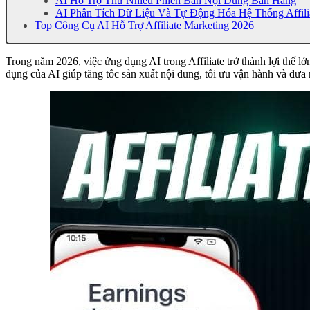
AI Hỗ Trợ Thử Nhiều Phiên Bản Nội Dung Bán Hàng
AI Phân Tích Dữ Liệu Và Tự Động Hóa Hệ Thống Affili
Top Công Cụ AI Hỗ Trợ Affiliate Marketing 2026
Trong năm 2026, việc ứng dụng AI trong Affiliate trở thành lợi thế lớ
dụng của AI giúp tăng tốc sản xuất nội dung, tối ưu vận hành và đưa r