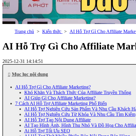
Trang chủ
Kiến thức
AI Hỗ Trợ Gì Cho Affiliate Mark
AI Hỗ Trợ Gì Cho Affiliate Ma
2025-12-31 14:14:51
Mục lục nội dung
AI Hỗ Trợ Gì Cho Affiliate Marketing?
Khó Khăn Và Thách Thức Của Affiliate Truyền Thống
AI Giúp Gì Cho Affiliate Marketing?
7 Cách AI Hỗ Trợ Affiliate Marketing Phổ Biến
AI Hỗ Trợ Nghiên Cứu Sản Phẩm Và Nhu Cầu Khách H
AI Hỗ Trợ Nghiên Cứu Từ Khóa Và Nhu Cầu Tìm Kiếm
AI Hỗ Trợ Tạo Nội Dung Affiliate
AI Tạo Hình Ảnh, Hình Thu Nhỏ Và Đồ Họa Cho Affilia
Ai Hỗ Trợ Tối Ưu SEO