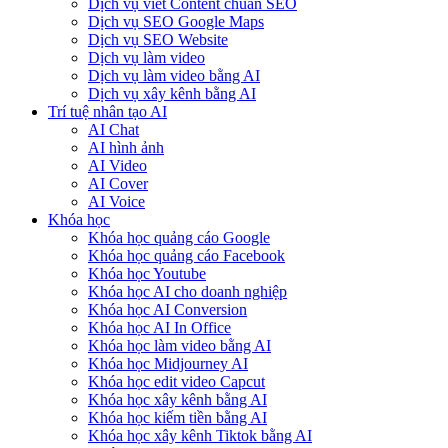
Dịch vụ viết Content chuẩn SEO
Dịch vụ SEO Google Maps
Dịch vụ SEO Website
Dịch vụ làm video
Dịch vụ làm video bằng AI
Dịch vụ xây kênh bằng AI
Trí tuệ nhân tạo AI
AI Chat
AI hình ảnh
AI Video
AI Cover
AI Voice
Khóa học
Khóa học quảng cáo Google
Khóa học quảng cáo Facebook
Khóa học Youtube
Khóa học AI cho doanh nghiệp
Khóa học AI Conversion
Khóa học AI In Office
Khóa học làm video bằng AI
Khóa học Midjourney AI
Khóa học edit video Capcut
Khóa học xây kênh bằng AI
Khóa học kiếm tiền bằng AI
Khóa học xây kênh Tiktok bằng AI