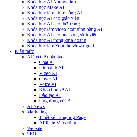
Khóa học AI Automation
Khóa học Make AI
Khóa học làm phim bằng AI
Khóa học AI cho giáo viên
Khóa học AI cho thời trang
Khóa học làm video hoạt hình bằng AI
Khóa học AI cho học sinh, sinh viên
Khóa hoc AI trong kinh doanh
Khóa học làm Youtube view ngoại
Kiến thức
AI Trí tuệ nhân tạo
Chat AI
Hình ảnh AI
Video AI
Cover AI
Voice AI
Khóa học về AI
Đào tạo AI
Ứng dụng của AI
AI News
Marketing
Thiết kế Langding Page
Affiliate Marketing
Website
SEO