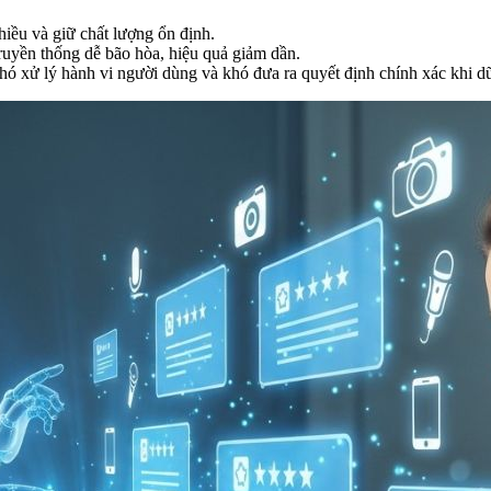
hiều và giữ chất lượng ổn định.
uyền thống dễ bão hòa, hiệu quả giảm dần.
ó xử lý hành vi người dùng và khó đưa ra quyết định chính xác khi dữ