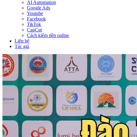
AI Automation
Google Ads
Youtube
Facebook
TikTok
CapCut
Cách kiếm tiền online
Liên hệ
Tác giả