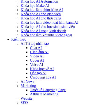
Khóa học AI Automation
Khóa học Make AI
Khóa học làm phim bằng AI
Khóa học AI cho giáo viên
Khóa học AI cho thời trang
Khóa học làm video hoạt hình bằng AI
Khóa học AI cho học sinh, sinh viên
Khóa hoc AI trong kinh doanh
Khóa học làm Youtube view ngoại
Kiến thức
AI Trí tuệ nhân tạo
Chat AI
Hình ảnh AI
Video AI
Cover AI
Voice AI
Khóa học về AI
Đào tạo AI
Ứng dụng của AI
AI News
Marketing
Thiết kế Langding Page
Affiliate Marketing
Website
SEO