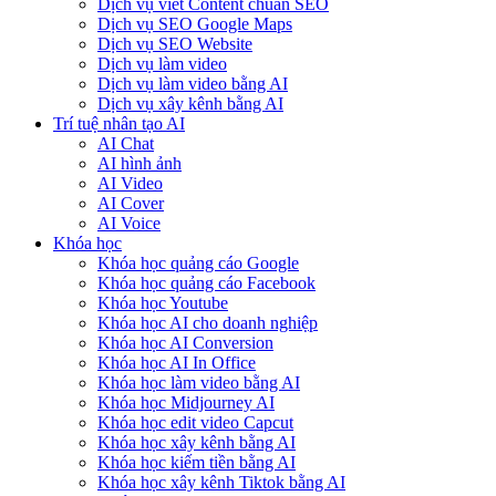
Dịch vụ viết Content chuẩn SEO
Dịch vụ SEO Google Maps
Dịch vụ SEO Website
Dịch vụ làm video
Dịch vụ làm video bằng AI
Dịch vụ xây kênh bằng AI
Trí tuệ nhân tạo AI
AI Chat
AI hình ảnh
AI Video
AI Cover
AI Voice
Khóa học
Khóa học quảng cáo Google
Khóa học quảng cáo Facebook
Khóa học Youtube
Khóa học AI cho doanh nghiệp
Khóa học AI Conversion
Khóa học AI In Office
Khóa học làm video bằng AI
Khóa học Midjourney AI
Khóa học edit video Capcut
Khóa học xây kênh bằng AI
Khóa học kiếm tiền bằng AI
Khóa học xây kênh Tiktok bằng AI