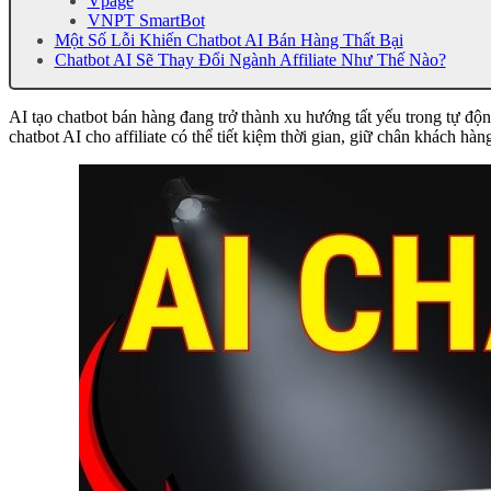
Vpage
VNPT SmartBot
Một Số Lỗi Khiến Chatbot AI Bán Hàng Thất Bại
Chatbot AI Sẽ Thay Đổi Ngành Affiliate Như Thế Nào?
AI tạo chatbot bán hàng đang trở thành xu hướng tất yếu trong tự đ
chatbot AI cho affiliate có thể tiết kiệm thời gian, giữ chân khách hà