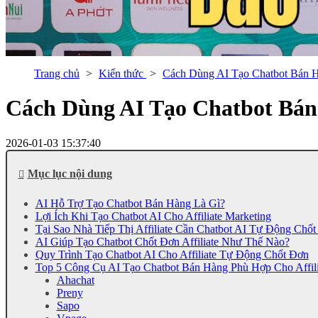
Trang chủ
Kiến thức
Cách Dùng AI Tạo Chatbot Bán Hà
Cách Dùng AI Tạo Chatbot Bán 
2026-01-03 15:37:40
Mục lục nội dung
AI Hỗ Trợ Tạo Chatbot Bán Hàng Là Gì?
Lợi Ích Khi Tạo Chatbot AI Cho Affiliate Marketing
Tại Sao Nhà Tiếp Thị Affiliate Cần Chatbot AI Tự Động Chố
AI Giúp Tạo Chatbot Chốt Đơn Affiliate Như Thế Nào?
Quy Trình Tạo Chatbot AI Cho Affiliate Tự Động Chốt Đơn
Top 5 Công Cụ AI Tạo Chatbot Bán Hàng Phù Hợp Cho Affili
Ahachat
Preny
Sapo