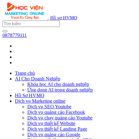
Hồ sơ HVMO
0878779111
Trang chủ
AI Cho Doanh Nghiệp
Khóa học AI cho doanh nghiệp
Ứng dụng AI trong doanh nghiệp
Hồ Sơ HVMO
Dịch vụ Marketing online
Dịch vụ SEO Youtube
Dịch vụ quảng cáo Facebook
Dịch vụ chạy quảng cáo Youtube
Dịch vụ thiết kế Website
Dịch vụ thiết kế Landing Page
Dịch vụ quảng cáo Google