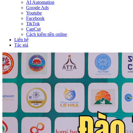
AI Automation
Google Ads
Youtube
Facebook
TikTok
CapCut
Cách kiếm tiền online
Liên hệ
Tác giả