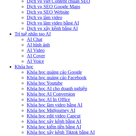
Dịch vụ viết Content chuẩn SEO
Dịch vụ SEO Google Maps
Dịch vụ SEO Website
Dịch vụ làm video
Dịch vụ làm video bằng AI
Dịch vụ xây kênh bằng AI
Trí tuệ nhân tạo AI
AI Chat
AI hình ảnh
AI Video
AI Cover
AI Voice
Khóa học
Khóa học quảng cáo Google
Khóa học quảng cáo Facebook
Khóa học Youtube
Khóa học AI cho doanh nghiệp
Khóa học AI Conversion
Khóa học AI In Office
Khóa học làm video bằng AI
Khóa học Midjourney AI
Khóa học edit video Capcut
Khóa học xây kênh bằng AI
Khóa học kiếm tiền bằng AI
Khóa học xây kênh Tiktok bằng AI