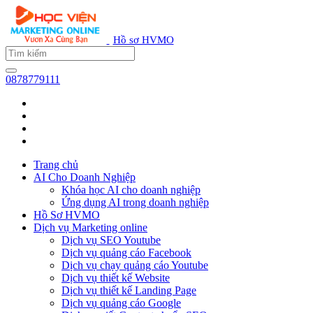
Hồ sơ HVMO
0878779111
Trang chủ
AI Cho Doanh Nghiệp
Khóa học AI cho doanh nghiệp
Ứng dụng AI trong doanh nghiệp
Hồ Sơ HVMO
Dịch vụ Marketing online
Dịch vụ SEO Youtube
Dịch vụ quảng cáo Facebook
Dịch vụ chạy quảng cáo Youtube
Dịch vụ thiết kế Website
Dịch vụ thiết kế Landing Page
Dịch vụ quảng cáo Google