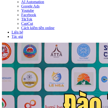
AI Automation
Google Ads
Youtube
Facebook
TikTok
CapCut
Cách kiếm tiền online
Liên hệ
Tác giả