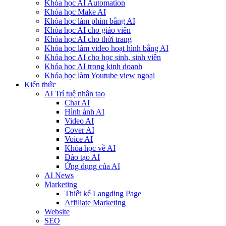
Khóa học AI Automation
Khóa học Make AI
Khóa học làm phim bằng AI
Khóa học AI cho giáo viên
Khóa học AI cho thời trang
Khóa học làm video hoạt hình bằng AI
Khóa học AI cho học sinh, sinh viên
Khóa hoc AI trong kinh doanh
Khóa học làm Youtube view ngoại
Kiến thức
AI Trí tuệ nhân tạo
Chat AI
Hình ảnh AI
Video AI
Cover AI
Voice AI
Khóa học về AI
Đào tạo AI
Ứng dụng của AI
AI News
Marketing
Thiết kế Langding Page
Affiliate Marketing
Website
SEO