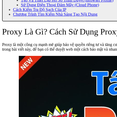
Tạo Và Thiết Lập Hồ Sơ Trình Duyệt (Browser Profile)
Sử Dụng Điện Thoại Đám Mây (Cloud Phone)
Cách Kiểm Tra Độ Sạch Của IP
Chương Trình Tìm Kiếm Nhà Sáng Tạo Nội Dung
Proxy Là Gì? Cách Sử Dụng Prox
Proxy là một công cụ mạnh mẽ giúp bảo vệ quyền riêng tư và tăng c
trong bài viết này, để bạn có thể duyệt web một cách bảo mật và nh