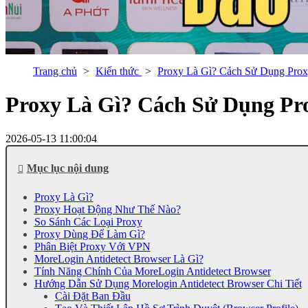
Trang chủ
Kiến thức
Proxy Là Gì? Cách Sử Dụng Prox
Proxy Là Gì? Cách Sử Dụng Pr
2026-05-13 11:00:04
Mục lục nội dung
Proxy Là Gì?
Proxy Hoạt Động Như Thế Nào?
So Sánh Các Loại Proxy
Proxy Dùng Để Làm Gì?
Phân Biệt Proxy Với VPN
MoreLogin Antidetect Browser Là Gì?
Tính Năng Chính Của MoreLogin Antidetect Browser
Hướng Dẫn Sử Dụng Morelogin Antidetect Browser Chi Tiết
Cài Đặt Ban Đầu