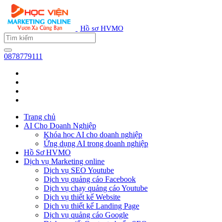
Hồ sơ HVMO
0878779111
Trang chủ
AI Cho Doanh Nghiệp
Khóa học AI cho doanh nghiệp
Ứng dụng AI trong doanh nghiệp
Hồ Sơ HVMO
Dịch vụ Marketing online
Dịch vụ SEO Youtube
Dịch vụ quảng cáo Facebook
Dịch vụ chạy quảng cáo Youtube
Dịch vụ thiết kế Website
Dịch vụ thiết kế Landing Page
Dịch vụ quảng cáo Google