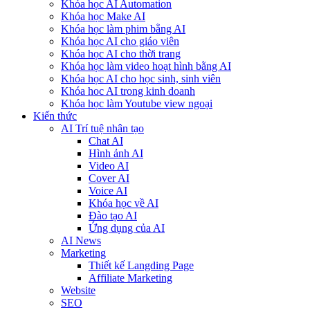
Khóa học AI Automation
Khóa học Make AI
Khóa học làm phim bằng AI
Khóa học AI cho giáo viên
Khóa học AI cho thời trang
Khóa học làm video hoạt hình bằng AI
Khóa học AI cho học sinh, sinh viên
Khóa hoc AI trong kinh doanh
Khóa học làm Youtube view ngoại
Kiến thức
AI Trí tuệ nhân tạo
Chat AI
Hình ảnh AI
Video AI
Cover AI
Voice AI
Khóa học về AI
Đào tạo AI
Ứng dụng của AI
AI News
Marketing
Thiết kế Langding Page
Affiliate Marketing
Website
SEO