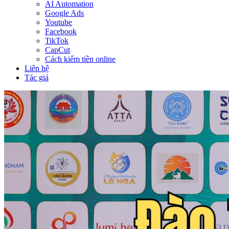
AI Automation
Google Ads
Youtube
Facebook
TikTok
CapCut
Cách kiếm tiền online
Liên hệ
Tác giả