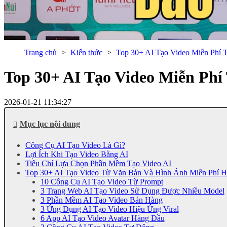
Trang chủ
Kiến thức
Top 30+ AI Tạo Video Miễn Phí 
Top 30+ AI Tạo Video Miễn Phí
2026-01-21 11:34:27
Mục lục nội dung
Công Cụ AI Tạo Video Là Gì?
Lợi Ích Khi Tạo Video Bằng AI
Tiêu Chí Lựa Chọn Phần Mềm Tạo Video AI
Top 30+ AI Tạo Video Từ Văn Bản Và Hình Ảnh Miễn Phí 
10 Công Cụ AI Tạo Video Từ Prompt
3 Trang Web AI Tạo Video Sử Dụng Được Nhiều Model
3 Phần Mềm AI Tạo Video Bán Hàng
3 Ứng Dụng AI Tạo Video Hiệu Ứng Viral
6 App AI Tạo Video Avatar Hàng Đầu