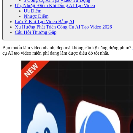
3 Công Cụ AI Tạo Video Tự Động
Ưu, Nhược Điểm Khi Dùng AI Tạo Video
Ưu Điểm
Nhược Điểm
Lưu Ý Khi Tạo Video Bằng AI
Xu Hướng Phát Triển Công Cụ AI Tạo Video 2026
Câu Hỏi Thường Gặp
Bạn muốn làm video nhanh, đẹp mà không cần kỹ năng dựng phim?
cụ AI tạo video miễn phí đang làm được điều đó tốt nhất.