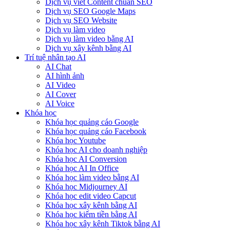
Dịch vụ viết Content chuẩn SEO
Dịch vụ SEO Google Maps
Dịch vụ SEO Website
Dịch vụ làm video
Dịch vụ làm video bằng AI
Dịch vụ xây kênh bằng AI
Trí tuệ nhân tạo AI
AI Chat
AI hình ảnh
AI Video
AI Cover
AI Voice
Khóa học
Khóa học quảng cáo Google
Khóa học quảng cáo Facebook
Khóa học Youtube
Khóa học AI cho doanh nghiệp
Khóa học AI Conversion
Khóa học AI In Office
Khóa học làm video bằng AI
Khóa học Midjourney AI
Khóa học edit video Capcut
Khóa học xây kênh bằng AI
Khóa học kiếm tiền bằng AI
Khóa học xây kênh Tiktok bằng AI