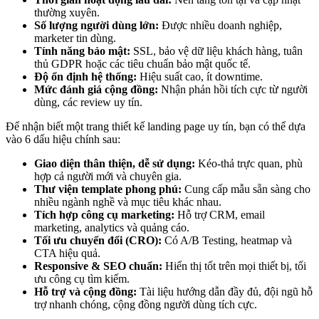
thường xuyên.
Số lượng người dùng lớn:
Được nhiều doanh nghiệp,
marketer tin dùng.
Tính năng bảo mật:
SSL, bảo vệ dữ liệu khách hàng, tuân
thủ GDPR hoặc các tiêu chuẩn bảo mật quốc tế.
Độ ổn định hệ thống:
Hiệu suất cao, ít downtime.
Mức đánh giá cộng đồng:
Nhận phản hồi tích cực từ người
dùng, các review uy tín.
Để nhận biết một trang thiết kế landing page uy tín, bạn có thể dựa
vào 6 dấu hiệu chính sau:
Giao diện thân thiện, dễ sử dụng:
Kéo-thả trực quan, phù
hợp cả người mới và chuyên gia.
Thư viện template phong phú:
Cung cấp mẫu sẵn sàng cho
nhiều ngành nghề và mục tiêu khác nhau.
Tích hợp công cụ marketing:
Hỗ trợ CRM, email
marketing, analytics và quảng cáo.
Tối ưu chuyển đổi (CRO):
Có A/B Testing, heatmap và
CTA hiệu quả.
Responsive & SEO chuẩn:
Hiển thị tốt trên mọi thiết bị, tối
ưu công cụ tìm kiếm.
Hỗ trợ và cộng đồng:
Tài liệu hướng dẫn đầy đủ, đội ngũ hỗ
trợ nhanh chóng, cộng đồng người dùng tích cực.