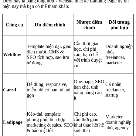
Dưới đây là bảng tổng hợp 7 website thiết kế Landing Page uy tín
hiện nay mà bạn có thể tham khảo:
Nhược điểm
Đối tượng
Công cụ
Ưu điểm chính
chính
phù hợp
Cần thời gian
Template hiện đại, giao
Doanh nghiệp
học, chi phí
diện mượt, CMS &
nhỏ,
Webflow
cao, hạn chế
SEO tích hợp, sao lưu
freelancer,
với trình duyệt
tự động
marketer
cũ
One-page, SEO
Dễ dùng, responsive,
Cá nhân,
hạn chế, tính
Carrd
miễn phí cơ bản, nhanh
freelancer,
năng nâng cao
gọn
startup
ít
Kéo-thả, template
Chi phí cao,
Marketer,
phong phú, tích hợp
cần thời gian
Ladipage
doanh nghiệp
marketing & sales, SEO
khai thác hết hệ
nhỏ, agency
& bảo mật tốt
sinh thái