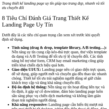
Trang thiết kế landing page uy tín giúp tạo trang đẹp, nhanh và tối
ưu chuyển đổi
8 Tiêu Chí Đánh Giá Trang Thiết Kế
Landing Page Uy Tín
Dưới đây là các tiêu chí quan trọng cần xem xét trước khi quyết
định sử dụng.
Tính năng (drag & drop, template library, A/B testing…):
Nền tảng uy tín cung cấp kéo-thả trực quan, thư viện template
đa dạng và A/B Testing để tối ưu tỷ lệ chuyển đổi. Các tính
năng bổ trợ như form, CRM hay email marketing cũng giúp
triển khai chiến dịch hiệu quả hơn.
Giao diện UI/UX:
Landing page nên có giao diện trực quan,
dễ sử dụng, giúp người mới và chuyên gia đều thao tác nhanh
chóng. Thiết kế tối ưu trải nghiệm người dùng sẽ giữ chân
khách truy cập và tăng khả năng chuyển đổi.
Độ ổn định hệ thống:
Nền tảng uy tín hoạt động liên tục và
ổn định, ít gặp sự cố downtime, đảm bảo landing page luôn
sẵn sàng phục vụ chiến dịch marketing và không làm gián
đoạn trải nghiệm người dùng.
Khả năng responsive:
Landing page cần hiển thị mượt mà
trên mọi thiết bị từ desktop, tablet đến điện thoại di động, đảm