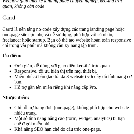
Webflow giúp thiết kế landing page chuyên nghiệp, kéo-thả trực
quan, không cần code
Carrd
Carrd là nền tảng no-code xây dựng các trang landing page hoặc
one‑page site cực nhẹ và dễ sử dụng, phù hợp với cá nhân,
freelancer hoặc startup. Bạn có thể tạo website hoàn toàn responsive
chỉ trong vài phút mà không cần kỹ năng lập trình.
Ưu điểm:
Đơn giản, dễ dùng với giao diện kéo-thả trực quan.
Responsive, tối ưu hiển thị trên mọi thiết bị.
Miễn phí cơ bản (tạo tối đa 3 website) với đầy đủ tính năng cơ
bản.
Hỗ trợ gắn tên miền riêng khi nâng cấp Pro.
Nhược điểm:
Chỉ hỗ trợ trang đơn (one-page), không phù hợp cho website
nhiều trang.
Một số tính năng nâng cao (form, widget, analytics) bị hạn
chế ở gói miễn phí.
Khả năng SEO hạn chế do cấu trúc one-page.