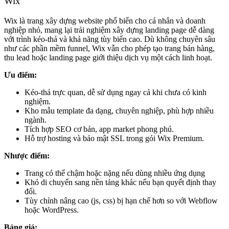
Wix
Wix là trang xây dựng website phổ biến cho cá nhân và doanh
nghiệp nhỏ, mang lại trải nghiệm xây dựng landing page dễ dàng
với trình kéo-thả và khả năng tùy biến cao. Dù không chuyên sâu
như các phần mềm funnel, Wix vẫn cho phép tạo trang bán hàng,
thu lead hoặc landing page giới thiệu dịch vụ một cách linh hoạt.
Ưu điểm:
Kéo-thả trực quan, dễ sử dụng ngay cả khi chưa có kinh
nghiệm.
Kho mẫu template đa dạng, chuyên nghiệp, phù hợp nhiều
ngành.
Tích hợp SEO cơ bản, app market phong phú.
Hỗ trợ hosting và bảo mật SSL trong gói Wix Premium.
Nhược điểm:
Trang có thể chậm hoặc nặng nếu dùng nhiều ứng dụng
Khó di chuyển sang nền tảng khác nếu bạn quyết định thay
đổi.
Tùy chỉnh nâng cao (js, css) bị hạn chế hơn so với Webflow
hoặc WordPress.
Bảng giá: