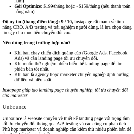
năm)
Gói Optimize
: $199/tháng hoặc ~$159/tháng (nếu thanh toán
hằng năm)
Độ uy tín (thang điểm tổng):
9 / 10,
Instapage rất mạnh về tính
năng CRO, A/B testing và trải nghiệm người dùng, là lựa chọn đáng
tin cậy cho mục tiêu chuyển đổi cao.
Nên dùng trong trường hợp nào?
Khi bạn chạy chiến dịch quảng cáo (Google Ads, Facebook
Ads) và cần landing page tối ưu chuyển đổi.
Khi muốn thử nghiệm nhiều biến thể landing page để tìm
phiên bản tốt nhất.
Khi bạn là agency hoặc marketer chuyên nghiệp định hướng
dữ liệu và hiệu suất.
Instapage giúp tạo landing page chuyên nghiệp, tối ưu chuyển đổi
cho marketer
Unbounce
Unbounce là website chuyên về thiết kế landing page với trọng tâm
tối ưu chuyển đổi thông qua A/B testing và các công cụ phân tích.
Phù hợp marketer và doanh nghiệp cần kiểm thử nhiều phiên bản để