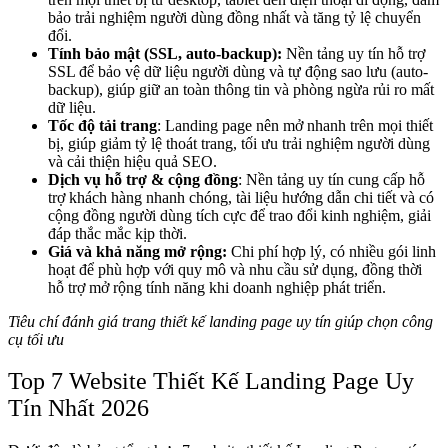
bảo trải nghiệm người dùng đồng nhất và tăng tỷ lệ chuyển
đổi.
Tính bảo mật (SSL, auto-backup):
Nền tảng uy tín hỗ trợ
SSL để bảo vệ dữ liệu người dùng và tự động sao lưu (auto-
backup), giúp giữ an toàn thông tin và phòng ngừa rủi ro mất
dữ liệu.
Tốc độ tải trang
: Landing page nên mở nhanh trên mọi thiết
bị, giúp giảm tỷ lệ thoát trang, tối ưu trải nghiệm người dùng
và cải thiện hiệu quả SEO.
Dịch vụ hỗ trợ & cộng đồng
: Nền tảng uy tín cung cấp hỗ
trợ khách hàng nhanh chóng, tài liệu hướng dẫn chi tiết và có
cộng đồng người dùng tích cực để trao đổi kinh nghiệm, giải
đáp thắc mắc kịp thời.
Giá và khả năng mở rộng:
Chi phí hợp lý, có nhiều gói linh
hoạt để phù hợp với quy mô và nhu cầu sử dụng, đồng thời
hỗ trợ mở rộng tính năng khi doanh nghiệp phát triển.
Tiêu chí đánh giá trang thiết kế landing page uy tín giúp chọn công
cụ tối ưu
Top 7 Website Thiết Kế Landing Page Uy
Tín Nhất 2026