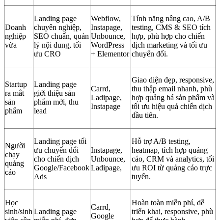
Landing page
Webflow,
Tính năng nâng cao, A/B
Doanh
chuyên nghiệp,
Instapage,
testing, CMS & SEO tích
nghiệp
SEO chuẩn, quản
Unbounce,
hợp, phù hợp cho chiến
vừa
lý nội dung, tối
WordPress
dịch marketing và tối ưu
ưu CRO
+ Elementor
chuyển đổi.
Giao diện đẹp, responsive,
Startup
Landing page
Carrd,
thu thập email nhanh, phù
ra mắt
giới thiệu sản
Ladipage,
hợp quảng bá sản phẩm và
sản
phẩm mới, thu
Instapage
tối ưu hiệu quả chiến dịch
phẩm
lead
đầu tiên.
Landing page tối
Hỗ trợ A/B testing,
Người
ưu chuyển đổi
Instapage,
heatmap, tích hợp quảng
chạy
cho chiến dịch
Unbounce,
cáo, CRM và analytics, tối
quảng
Google/Facebook
Ladipage,
ưu ROI từ quảng cáo trực
cáo
Ads
tuyến.
Học
Hoàn toàn miễn phí, dễ
Carrd,
sinh/sinh
Landing page
triển khai, responsive, phù
Google