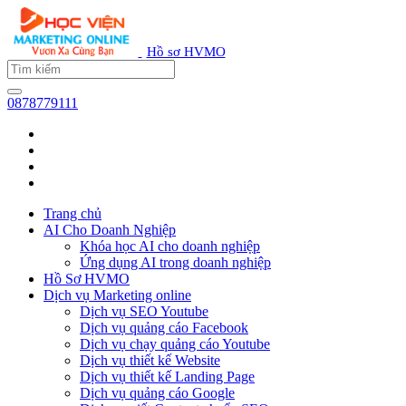
Hồ sơ HVMO
0878779111
Trang chủ
AI Cho Doanh Nghiệp
Khóa học AI cho doanh nghiệp
Ứng dụng AI trong doanh nghiệp
Hồ Sơ HVMO
Dịch vụ Marketing online
Dịch vụ SEO Youtube
Dịch vụ quảng cáo Facebook
Dịch vụ chạy quảng cáo Youtube
Dịch vụ thiết kế Website
Dịch vụ thiết kế Landing Page
Dịch vụ quảng cáo Google