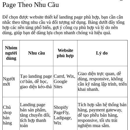
Page Theo Nhu Cầu
Để chọn được website thiết kế landing page phù hợp, bạn cần cân
nhắc theo từng nhu cầu và đối tượng sử dụng. Bảng dưới đây tổng
hợp các nền tảng phổ biến, gợi ý công cụ phù hợp và lý do nên
dùng, giúp bạn dễ dàng lựa chọn nhanh chóng và hiệu quả.
Nhóm
Website
người
Nhu cầu
Lý do
phù hợp
dùng
Giao diện trực quan, dễ
Tạo landing page
Carrd, Wix,
Người
dùng, responsive, không
cơ bản, dễ học,
Google
mới
cần kỹ năng lập trình, triển
giao diện kéo-thả
Sites
khai nhanh.
Landing page
Tích hợp sẵn hệ thống bán
Chủ
Shopify
bán sản phẩm,
hàng, payment gateway,
shop
PageFly,
tăng chuyển đổi,
dễ tạo phễu bán hàng,
bán
Ladipage,
tích hợp thanh
responsive, tối ưu trải
hàng
Wix
toán
nghiệm mua sắm.