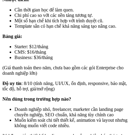
Cần thời gian học để làm quen.
Chi phí cao so với các nền tảng tương tự.
Một số hạn chế khi tích hợp với trình duyệt cũ.
Template sẵn có hạn chế khả năng sáng tạo nâng cao.
Bảng giá:
Starter: $12/tháng
CMS: $16/tháng
Business: $36/tháng
(Giá thanh toán theo năm, chưa bao gồm các gói Enterprise cho
doanh nghiệp lớn)
Độ uy tín
: 8/10 (tính năng, UI/UX, ổn định, responsive, bảo mật,
tốc độ, hỗ trợ, giá/mở rộng)
Nên dùng trong trường hợp nào?
Doanh nghiệp nhỏ, freelancer, marketer cần landing page
chuyên nghiệp, SEO chuẩn, khả năng tùy chỉnh cao
Muốn kiểm soát chi tiết thiết kế, animation và layout nhưng
không muốn viết code nhiều.