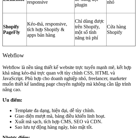
responsive
nhỏ
plugin
Chỉ dùng được
Kéo-thả, responsive,
Shopify
trên Shopify,
Cửa hàng
tích hợp Shopify &
PageFly
một số tính
Shopify
apps bán hàng
năng trả phí
Webflow
Webflow là nền tảng thiết kế website trực tuyến mạnh mẽ, kết hợp
khả năng kéo-thả trực quan với tùy chỉnh CSS, HTML và
JavaScript. Phù hợp cho doanh nghiệp nhỏ, freelancer, marketer
muốn thiết kế landing page chuyên nghiệp mà không cần lập trình
nâng cao.
Ưu điểm:
Template đa dạng, hiện đại, dễ tùy chỉnh.
Giao diện mượt mà, bảng điều khiển linh hoạt.
Xuất mã sạch, tích hợp CMS, SEO và CDN.
Sao lưu tự động hàng ngày, bảo mật tốt.
Nhược điểm: