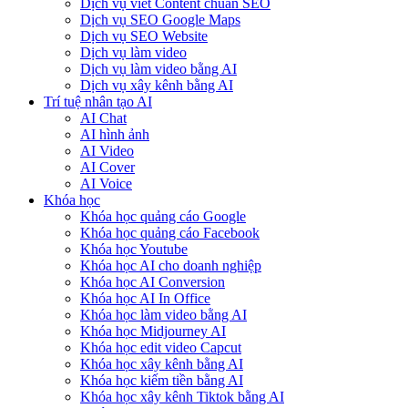
Dịch vụ viết Content chuẩn SEO
Dịch vụ SEO Google Maps
Dịch vụ SEO Website
Dịch vụ làm video
Dịch vụ làm video bằng AI
Dịch vụ xây kênh bằng AI
Trí tuệ nhân tạo AI
AI Chat
AI hình ảnh
AI Video
AI Cover
AI Voice
Khóa học
Khóa học quảng cáo Google
Khóa học quảng cáo Facebook
Khóa học Youtube
Khóa học AI cho doanh nghiệp
Khóa học AI Conversion
Khóa học AI In Office
Khóa học làm video bằng AI
Khóa học Midjourney AI
Khóa học edit video Capcut
Khóa học xây kênh bằng AI
Khóa học kiếm tiền bằng AI
Khóa học xây kênh Tiktok bằng AI