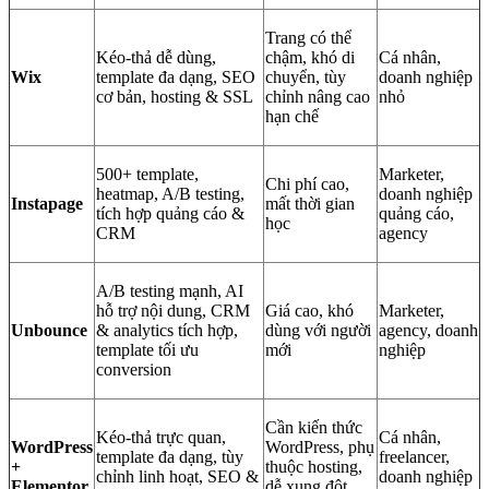
Trang có thể
Kéo-thả dễ dùng,
chậm, khó di
Cá nhân,
Wix
template đa dạng, SEO
chuyển, tùy
doanh nghiệp
cơ bản, hosting & SSL
chỉnh nâng cao
nhỏ
hạn chế
500+ template,
Marketer,
Chi phí cao,
heatmap, A/B testing,
doanh nghiệp
Instapage
mất thời gian
tích hợp quảng cáo &
quảng cáo,
học
CRM
agency
A/B testing mạnh, AI
hỗ trợ nội dung, CRM
Giá cao, khó
Marketer,
Unbounce
& analytics tích hợp,
dùng với người
agency, doanh
template tối ưu
mới
nghiệp
conversion
Cần kiến thức
Kéo-thả trực quan,
Cá nhân,
WordPress
WordPress, phụ
template đa dạng, tùy
freelancer,
+
thuộc hosting,
chỉnh linh hoạt, SEO &
doanh nghiệp
Elementor
dễ xung đột