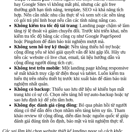
hay Google Sites vì không mất phí, nhưng các gói free
thường giới hạn tính năng, template, SEO và khả năng tích
hợp. Nên cân nhắc nhu cầu thực tế và xem xét các nền tảng
có gói trả phí linh hoạt nếu cần các tính năng nâng cao.
Không kiểm tra tốc độ tải trang
: Landing page chậm sẽ làm
tăng tỷ lệ thoát và giảm chuyển đổi. Trước khi triển khai, nên
kiểm tra tốc độ bằng các công cụ như Google PageSpeed
hoặc Pingdom để đảm bảo trải nghiệm mượt mà.
Không xem hỗ trợ kỹ thuật
: Nền tảng thiếu hỗ trợ hoặc
cộng đồng yếu sẽ khó giải quyết vấn đề khi gặp lỗi. Hãy ưu
tiên các website có live chat, email, tài liệu hướng dẫn và
cộng đồng người dùng tích cực.
Không test trên mobile
: Một landing page không responsive
sẽ mất khách truy cập từ điện thoại và tablet. Luôn kiểm tra
hiển thị trên nhiều thiết bị trước khi xuất bản để đảm bảo trải
nghiệm nhất quán.
Không có backup
: Thiếu sao lưu dữ liệu sẽ khiến bạn mất
trang khi có sự cố. Chọn nền tảng hỗ trợ auto-backup hoặc tự
sao lưu định kỳ để yên tâm hơn.
Không đọc đánh giá cộng đồng
: Bỏ qua phản hồi từ người
dùng có thể dẫn đến chọn nhầm nền tảng kém uy tín. Tham
khảo review từ cộng đồng, diễn đàn hoặc nguồn quốc tế giúp
đánh giá đúng tính ổn định, bảo mật và trải nghiệm thực tế.
Các sai lầm khi chọn website thiết kế landing page và cách khắc