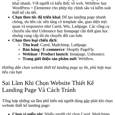
khai nhanh. Với người có kiến thức về web, Webflow hay
WordPress + Elementor cho phép tùy chỉnh sâu và kiểm soát
thiết kế chi tiết.
Chọn theo tốc độ triển khai
: Để tạo landing page nhanh
chóng, ưu tiên các nền tảng có template sẵn, giao diện trực
quan và responsive như Carrd, Wix, Ladipage. Các công cụ
chuyên sâu như Unbounce hay Instapage cần thời gian học
nhưng cung cấp tối ưu chuyển đổi cao hơn.
Chọn theo loại chiến dịch
:
Thu lead
: Carrd, Mailchimp, Ladipage.
Bán hàng / E-commerce
: Shopify PageFly.
Webinar / Product launch
: Instapage, Unbounce.
Trang giới thiệu sản phẩm mới
: Webflow,
Hướng dẫn chọn website thiết kế landing page uy tín, phù hợp mục
tiêu của bạn
Sai Lầm Khi Chọn Website Thiết Kế
Landing Page Và Cách Tránh
Tổng hợp những sai lầm phổ biến mà người dùng gặp phải khi chọn
website thiết kế landing page:
Chọn vì miễn phí
: Nhiều người chỉ chọn Carrd, Mailchimp