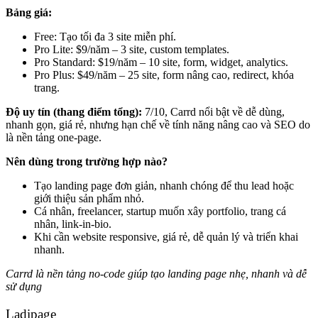
Bảng giá:
Free: Tạo tối đa 3 site miễn phí.
Pro Lite: $9/năm – 3 site, custom templates.
Pro Standard: $19/năm – 10 site, form, widget, analytics.
Pro Plus: $49/năm – 25 site, form nâng cao, redirect, khóa
trang.
Độ uy tín (thang điểm tổng):
7/10, Carrd nổi bật về dễ dùng,
nhanh gọn, giá rẻ, nhưng hạn chế về tính năng nâng cao và SEO do
là nền tảng one-page.
Nên dùng trong trường hợp nào?
Tạo landing page đơn giản, nhanh chóng để thu lead hoặc
giới thiệu sản phẩm nhỏ.
Cá nhân, freelancer, startup muốn xây portfolio, trang cá
nhân, link-in-bio.
Khi cần website responsive, giá rẻ, dễ quản lý và triển khai
nhanh.
Carrd là nền tảng no‑code giúp tạo landing page nhẹ, nhanh và dễ
sử dụng
Ladipage