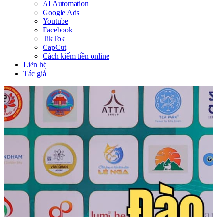
AI Automation
Google Ads
Youtube
Facebook
TikTok
CapCut
Cách kiếm tiền online
Liên hệ
Tác giả