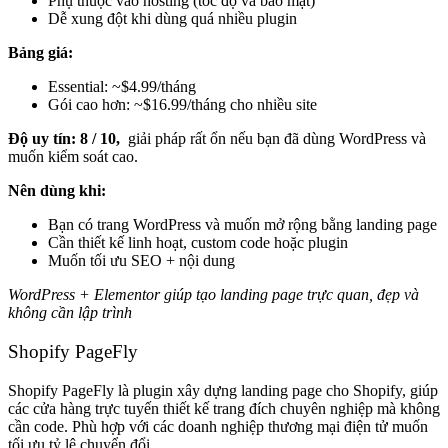
Phụ thuộc vào hosting (tốc độ và bảo mật)
Dễ xung đột khi dùng quá nhiều plugin
Bảng giá:
Essential: ~$4.99/tháng
Gói cao hơn: ~$16.99/tháng cho nhiều site
Độ uy tín:
8 / 10,
giải pháp rất ổn nếu bạn đã dùng WordPress và
muốn kiểm soát cao.
Nên dùng khi:
Bạn có trang WordPress và muốn mở rộng bằng landing page
Cần thiết kế linh hoạt, custom code hoặc plugin
Muốn tối ưu SEO + nội dung
WordPress + Elementor giúp tạo landing page trực quan, đẹp và
không cần lập trình
Shopify PageFly
Shopify PageFly là plugin xây dựng landing page cho Shopify, giúp
các cửa hàng trực tuyến thiết kế trang đích chuyên nghiệp mà không
cần code. Phù hợp với các doanh nghiệp thương mại điện tử muốn
tối ưu tỷ lệ chuyển đổi.