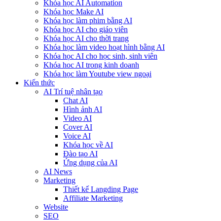
Khóa học AI Automation
Khóa học Make AI
Khóa học làm phim bằng AI
Khóa học AI cho giáo viên
Khóa học AI cho thời trang
Khóa học làm video hoạt hình bằng AI
Khóa học AI cho học sinh, sinh viên
Khóa hoc AI trong kinh doanh
Khóa học làm Youtube view ngoại
Kiến thức
AI Trí tuệ nhân tạo
Chat AI
Hình ảnh AI
Video AI
Cover AI
Voice AI
Khóa học về AI
Đào tạo AI
Ứng dụng của AI
AI News
Marketing
Thiết kế Langding Page
Affiliate Marketing
Website
SEO