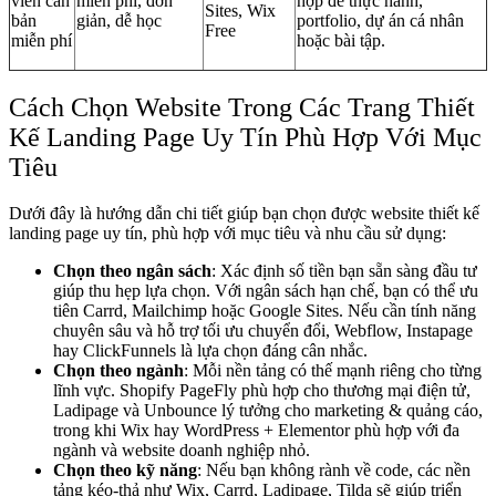
viên cần
miễn phí, đơn
hợp để thực hành,
Sites, Wix
bản
giản, dễ học
portfolio, dự án cá nhân
Free
miễn phí
hoặc bài tập.
Cách Chọn Website Trong Các Trang Thiết
Kế Landing Page Uy Tín Phù Hợp Với Mục
Tiêu
Dưới đây là hướng dẫn chi tiết giúp bạn chọn được website thiết kế
landing page uy tín, phù hợp với mục tiêu và nhu cầu sử dụng:
Chọn theo ngân sách
: Xác định số tiền bạn sẵn sàng đầu tư
giúp thu hẹp lựa chọn. Với ngân sách hạn chế, bạn có thể ưu
tiên Carrd, Mailchimp hoặc Google Sites. Nếu cần tính năng
chuyên sâu và hỗ trợ tối ưu chuyển đổi, Webflow, Instapage
hay ClickFunnels là lựa chọn đáng cân nhắc.
Chọn theo ngành
: Mỗi nền tảng có thế mạnh riêng cho từng
lĩnh vực. Shopify PageFly phù hợp cho thương mại điện tử,
Ladipage và Unbounce lý tưởng cho marketing & quảng cáo,
trong khi Wix hay WordPress + Elementor phù hợp với đa
ngành và website doanh nghiệp nhỏ.
Chọn theo kỹ năng
: Nếu bạn không rành về code, các nền
tảng kéo-thả như Wix, Carrd, Ladipage, Tilda sẽ giúp triển