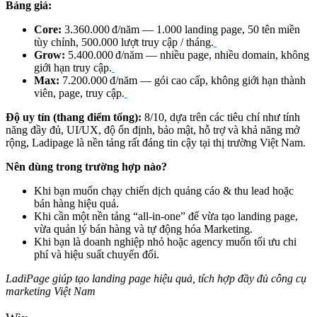
Bảng giá:
Core:
3.360.000 đ/năm — 1.000 landing page, 50 tên miền
tùy chỉnh, 500.000 lượt truy cập / tháng.
Grow:
5.400.000 đ/năm — nhiều page, nhiều domain, không
giới hạn truy cập.
Max:
7.200.000 đ/năm — gói cao cấp, không giới hạn thành
viên, page, truy cập.
Độ uy tín (thang điểm tổng):
8/10, dựa trên các tiêu chí như tính
năng đầy đủ, UI/UX, độ ổn định, bảo mật, hỗ trợ và khả năng mở
rộng, Ladipage là nền tảng rất đáng tin cậy tại thị trường Việt Nam.
Nên dùng trong trường hợp nào?
Khi bạn muốn chạy chiến dịch quảng cáo & thu lead hoặc
bán hàng hiệu quả.
Khi cần một nền tảng “all‑in‑one” để vừa tạo landing page,
vừa quản lý bán hàng và tự động hóa Marketing.
Khi bạn là doanh nghiệp nhỏ hoặc agency muốn tối ưu chi
phí và hiệu suất chuyển đổi.
LadiPage giúp tạo landing page hiệu quả, tích hợp đầy đủ công cụ
marketing Việt Nam