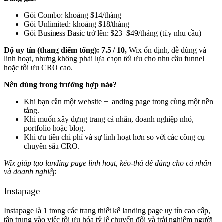
Gói Combo: khoảng $14/tháng
Gói Unlimited: khoảng $18/tháng
Gói Business Basic trở lên: $23–$49/tháng (tùy nhu cầu)
Độ uy tín (thang điểm tổng):
7.5 / 10,
Wix ổn định, dễ dùng và
linh hoạt, nhưng không phải lựa chọn tối ưu cho nhu cầu funnel
hoặc tối ưu CRO cao.
Nên dùng trong trường hợp nào?
Khi bạn cần một website + landing page trong cùng một nền
tảng.
Khi muốn xây dựng trang cá nhân, doanh nghiệp nhỏ,
portfolio hoặc blog.
Khi ưu tiên chi phí và sự linh hoạt hơn so với các công cụ
chuyên sâu CRO.
Wix giúp tạo landing page linh hoạt, kéo-thả dễ dàng cho cá nhân
và doanh nghiệp
Instapage
Instapage là 1 trong các trang thiết kế landing page uy tín cao cấp,
tập trung vào việc tối ưu hóa tỷ lệ chuyển đổi và trải nghiệm người