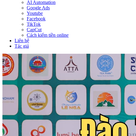
AI Automation
Google Ads
Youtube
Facebook
TikTok
CapCut
Cách kiếm tiền online
Liên hệ
Tác giả