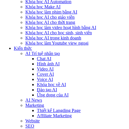
Khóa học AI Automation
Khóa học Make AI
Khóa học làm phim bằng AI
Khóa học AI cho giáo viên
Khóa học AI cho thời trang
Khóa học làm video hoạt hình bằng AI
Khóa học AI cho học sinh, sinh viên
Khóa hoc AI trong kinh doanh
Khóa học làm Youtube view ngoại
Kiến thức
AI Trí tuệ nhân tạo
Chat AI
Hình ảnh AI
Video AI
Cover AI
Voice AI
Khóa học về AI
Đào tạo AI
Ứng dụng của AI
AI News
Marketing
Thiết kế Langding Page
Affiliate Marketing
Website
SEO