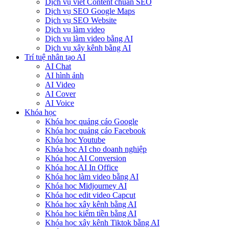
Dịch vụ viết Content chuẩn SEO
Dịch vụ SEO Google Maps
Dịch vụ SEO Website
Dịch vụ làm video
Dịch vụ làm video bằng AI
Dịch vụ xây kênh bằng AI
Trí tuệ nhân tạo AI
AI Chat
AI hình ảnh
AI Video
AI Cover
AI Voice
Khóa học
Khóa học quảng cáo Google
Khóa học quảng cáo Facebook
Khóa học Youtube
Khóa học AI cho doanh nghiệp
Khóa học AI Conversion
Khóa học AI In Office
Khóa học làm video bằng AI
Khóa học Midjourney AI
Khóa học edit video Capcut
Khóa học xây kênh bằng AI
Khóa học kiếm tiền bằng AI
Khóa học xây kênh Tiktok bằng AI