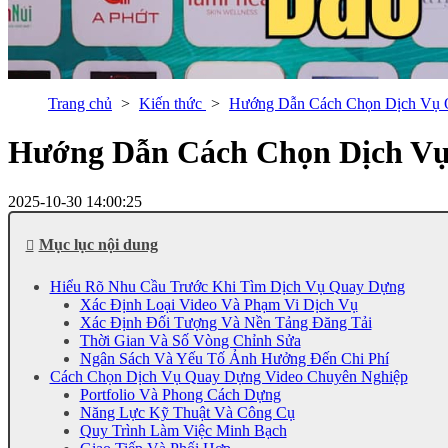
Trang chủ
Kiến thức
Hướng Dẫn Cách Chọn Dịch Vụ 
Hướng Dẫn Cách Chọn Dịch Vụ
2025-10-30 14:00:25
Mục lục nội dung
Hiểu Rõ Nhu Cầu Trước Khi Tìm Dịch Vụ Quay Dựng
Xác Định Loại Video Và Phạm Vi Dịch Vụ
Xác Định Đối Tượng Và Nền Tảng Đăng Tải
Thời Gian Và Số Vòng Chỉnh Sửa
Ngân Sách Và Yếu Tố Ảnh Hưởng Đến Chi Phí
Cách Chọn Dịch Vụ Quay Dựng Video Chuyên Nghiệp
Portfolio Và Phong Cách Dựng
Năng Lực Kỹ Thuật Và Công Cụ
Quy Trình Làm Việc Minh Bạch