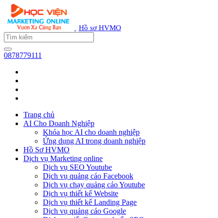
Hồ sơ HVMO
0878779111
Trang chủ
AI Cho Doanh Nghiệp
Khóa học AI cho doanh nghiệp
Ứng dụng AI trong doanh nghiệp
Hồ Sơ HVMO
Dịch vụ Marketing online
Dịch vụ SEO Youtube
Dịch vụ quảng cáo Facebook
Dịch vụ chạy quảng cáo Youtube
Dịch vụ thiết kế Website
Dịch vụ thiết kế Landing Page
Dịch vụ quảng cáo Google