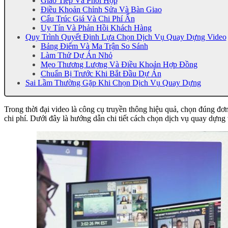
Giao Tiếp Và Phối Hợp
Điều Khoản Chỉnh Sửa Và Bàn Giao
Cấu Trúc Giá Và Chi Phí Ẩn
Uy Tín Và Phản Hồi Khách Hàng
Quy Trình Quyết Định Lựa Chọn Dịch Vụ Quay Dựng Video
Bảng Điểm Và Ma Trận So Sánh
Làm Thử Dự Án Nhỏ
Mẹo Thương Lượng Và Điều Khoản Hợp Đồng
Chuẩn Bị Trước Khi Bắt Đầu Dự Án
Sai Lầm Thường Gặp Khi Chọn Dịch Vụ Quay Dựng
Trong thời đại video là công cụ truyền thông hiệu quả, chọn đúng đơn
chi phí. Dưới đây là hướng dẫn chi tiết cách chọn dịch vụ quay dựng 