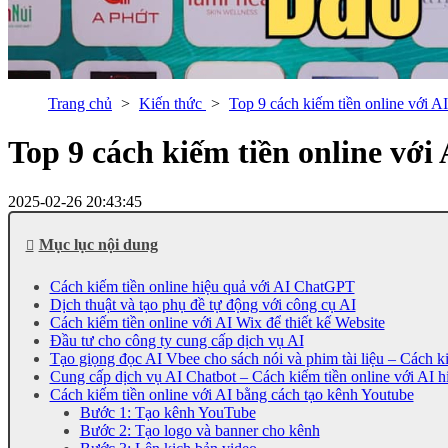
Trang chủ
Kiến thức
Top 9 cách kiếm tiền online với A
Top 9 cách kiếm tiền online với
2025-02-26 20:43:45
Mục lục nội dung
Cách kiếm tiền online hiệu quả với AI ChatGPT
Dịch thuật và tạo phụ đề tự động với công cụ AI
Cách kiếm tiền online với AI Wix để thiết kế Website
Đầu tư cho công ty cung cấp dịch vụ AI
Tạo giọng đọc AI Vbee cho sách nói và phim tài liệu – Cách ki
Cung cấp dịch vụ AI Chatbot – Cách kiếm tiền online với AI h
Cách kiếm tiền online với AI bằng cách tạo kênh Youtube
Bước 1: Tạo kênh YouTube
Bước 2: Tạo logo và banner cho kênh