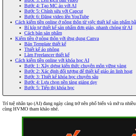
Bước 3: Lên kịch bản video
Bước 4: Tạo MC ảo với AI
Bước 5: Chỉnh sửa với Capcut
Bước 6: Đăng video lên YouTube
Cách kiếm tiền online ở nông thôn từ việc thiết kế sản phẩm b
Bí kíp tự thiết kế sản phẩm đơn giản, nhanh chóng từ AI
Cách bán sản phẩm
Kiếm tiền ở nông thôn với ứng dụng Canva
Bán Template thiết kế
Thiết kế áo phông
Làm Freelancer thiết kế
Cách kiếm tiền online với khóa học AI
Bước 1: Xây dựng kiến thức chuyên môn vững vàng
Bước 2: Xác định đối tượng để thiết kế giáo án linh hoạt
Bước 3: Thiết kế khóa học chuyên sâu
Bước 4: Lựa chọn nền tảng giảng dạy
Bước 5: Tiếp thị khóa học
Trí tuệ nhân tạo (AI) đang ngày càng trở nên phổ biến và mở ra nhiề
cùng HVMO tham khảo nhé.