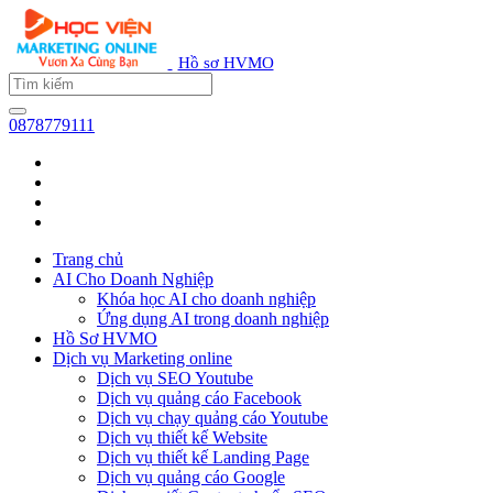
Hồ sơ HVMO
0878779111
Trang chủ
AI Cho Doanh Nghiệp
Khóa học AI cho doanh nghiệp
Ứng dụng AI trong doanh nghiệp
Hồ Sơ HVMO
Dịch vụ Marketing online
Dịch vụ SEO Youtube
Dịch vụ quảng cáo Facebook
Dịch vụ chạy quảng cáo Youtube
Dịch vụ thiết kế Website
Dịch vụ thiết kế Landing Page
Dịch vụ quảng cáo Google