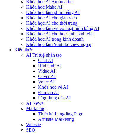
Khóa học AI Automation
Khóa học Make AI
Khóa học làm phim bằng AI
Khóa học AI cho giáo viên
Khóa học AI cho thời trang
Khóa học làm video hoạt hình bằng AI
Khóa học AI cho học sinh, sinh viên
Khóa hoc AI trong kinh doanh
Khóa học làm Youtube view ngoại
Kiến thức
AI Trí tuệ nhân tạo
Chat AI
Hình ảnh AI
Video AI
Cover AI
Voice AI
Khóa học về AI
Đào tạo AI
Ứng dụng của AI
AI News
Marketing
Thiết kế Langding Page
Affiliate Marketing
Website
SEO