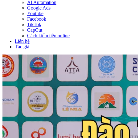
AI Automation
Google Ads
Youtube
Facebook
TikTok
CapCut
Cách kiếm tiền online
Liên hệ
Tác giả