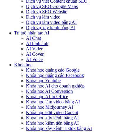
Dịch vụ viết Content chuẩn SEO
Dịch vụ SEO Google Maps
Dịch vụ SEO Website
Dịch vụ làm video
Dịch vụ làm video bằng AI
Dịch vụ xây kênh bằng AI
Trí tuệ nhân tạo AI
AI Chat
AI hình ảnh
AI Video
AI Cover
AI Voice
Khóa học
Khóa học quảng cáo Google
Khóa học quảng cáo Facebook
Khóa học Youtube
Khóa học AI cho doanh nghiệp
Khóa học AI Conversion
Khóa học AI In Office
Khóa học làm video bằng AI
Khóa học Midjourney AI
Khóa học edit video Capcut
Khóa học xây kênh bằng AI
Khóa học kiếm tiền bằng AI
Khóa học xây kênh Tiktok bằng AI