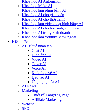
Khóa học AI Automation
Khóa học Make AI
Khóa học làm phim bằng AI
Khóa học AI cho giáo viên
Khóa học AI cho thời trang
Khóa học làm video hoạt hình bằng AI
Khóa học AI cho học sinh, sinh viên
Khóa hoc AI trong kinh doanh
Khóa học làm Youtube view ngoại
Kiến thức
AI Trí tuệ nhân tạo
Chat AI
Hình ảnh AI
Video AI
Cover AI
Voice AI
Khóa học về AI
Đào tạo AI
Ứng dụng của AI
AI News
Marketing
Thiết kế Langding Page
Affiliate Marketing
Website
SEO