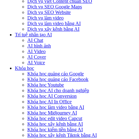
Dịch vụ viết Content chuẩn SEO
Dịch vụ SEO Google Maps
Dịch vụ SEO Website
Dịch vụ làm video
Dịch vụ làm video bằng AI
Dịch vụ xây kênh bằng AI
Trí tuệ nhân tạo AI
AI Chat
AI hình ảnh
AI Video
AI Cover
AI Voice
Khóa học
Khóa học quảng cáo Google
Khóa học quảng cáo Facebook
Khóa học Youtube
Khóa học AI cho doanh nghiệp
Khóa học AI Conversion
Khóa học AI In Office
Khóa học làm video bằng AI
Khóa học Midjourney AI
Khóa học edit video Capcut
Khóa học xây kênh bằng AI
Khóa học kiếm tiền bằng AI
Khóa học xây kênh Tiktok bằng AI