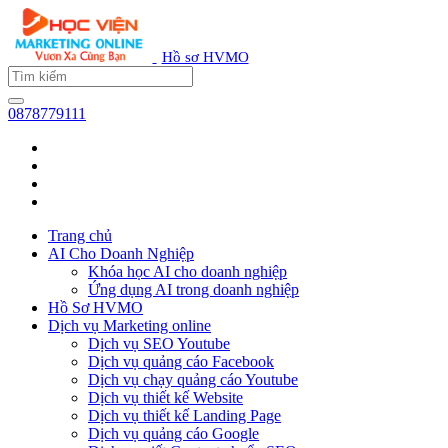
Hồ sơ HVMO
0878779111
Trang chủ
AI Cho Doanh Nghiệp
Khóa học AI cho doanh nghiệp
Ứng dụng AI trong doanh nghiệp
Hồ Sơ HVMO
Dịch vụ Marketing online
Dịch vụ SEO Youtube
Dịch vụ quảng cáo Facebook
Dịch vụ chạy quảng cáo Youtube
Dịch vụ thiết kế Website
Dịch vụ thiết kế Landing Page
Dịch vụ quảng cáo Google