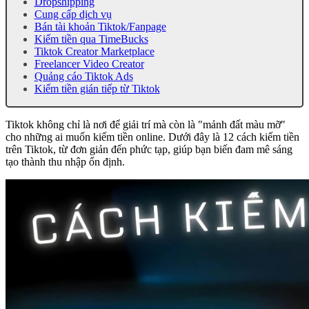
Dropshipping
Cung cấp dịch vụ
Bán tài khoản Tiktok/Fanpage
Kiếm tiền qua TimeBucks
Tiktok Creator Marketplace
Freelancer Video Creator
Quảng cáo Tiktok Ads
Kiếm tiền gián tiếp từ Tiktok
Tiktok không chỉ là nơi để giải trí mà còn là "mảnh đất màu mỡ"
cho những ai muốn kiếm tiền online. Dưới đây là 12 cách kiếm tiền
trên Tiktok, từ đơn giản đến phức tạp, giúp bạn biến đam mê sáng
tạo thành thu nhập ổn định.