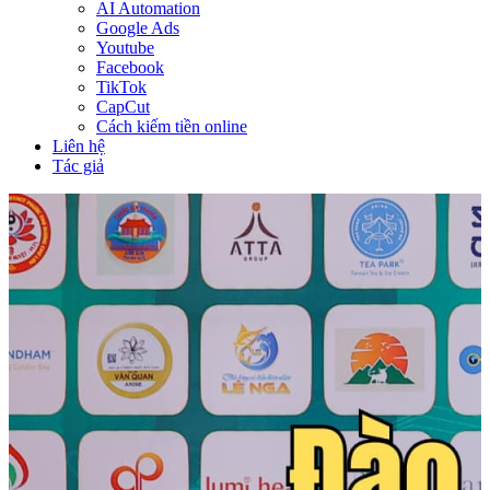
AI Automation
Google Ads
Youtube
Facebook
TikTok
CapCut
Cách kiếm tiền online
Liên hệ
Tác giả