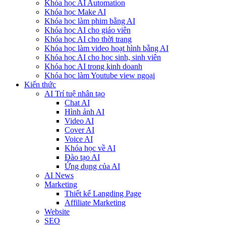
Khóa học AI Automation
Khóa học Make AI
Khóa học làm phim bằng AI
Khóa học AI cho giáo viên
Khóa học AI cho thời trang
Khóa học làm video hoạt hình bằng AI
Khóa học AI cho học sinh, sinh viên
Khóa hoc AI trong kinh doanh
Khóa học làm Youtube view ngoại
Kiến thức
AI Trí tuệ nhân tạo
Chat AI
Hình ảnh AI
Video AI
Cover AI
Voice AI
Khóa học về AI
Đào tạo AI
Ứng dụng của AI
AI News
Marketing
Thiết kế Langding Page
Affiliate Marketing
Website
SEO