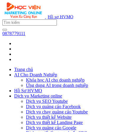
Hồ sơ HVMO
0878779111
Trang chủ
AI Cho Doanh Nghiệp
Khóa học AI cho doanh nghiệp
Ứng dụng AI trong doanh nghiệp
Hồ Sơ HVMO
Dịch vụ Marketing online
Dịch vụ SEO Youtube
Dịch vụ quảng cáo Facebook
Dịch vụ chạy quảng cáo Youtube
Dịch vụ thiết kế Website
Dịch vụ thiết kế Landing Page
Dịch vụ quảng cáo Google