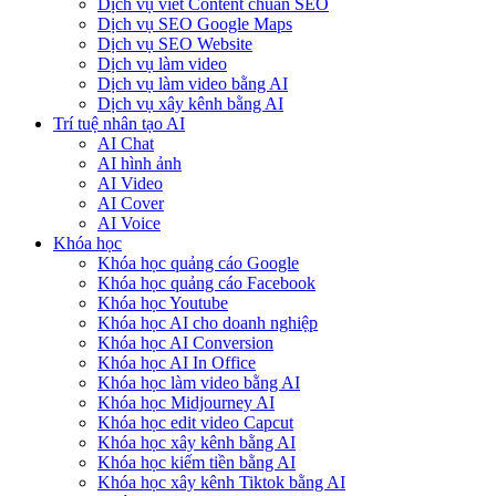
Dịch vụ viết Content chuẩn SEO
Dịch vụ SEO Google Maps
Dịch vụ SEO Website
Dịch vụ làm video
Dịch vụ làm video bằng AI
Dịch vụ xây kênh bằng AI
Trí tuệ nhân tạo AI
AI Chat
AI hình ảnh
AI Video
AI Cover
AI Voice
Khóa học
Khóa học quảng cáo Google
Khóa học quảng cáo Facebook
Khóa học Youtube
Khóa học AI cho doanh nghiệp
Khóa học AI Conversion
Khóa học AI In Office
Khóa học làm video bằng AI
Khóa học Midjourney AI
Khóa học edit video Capcut
Khóa học xây kênh bằng AI
Khóa học kiếm tiền bằng AI
Khóa học xây kênh Tiktok bằng AI