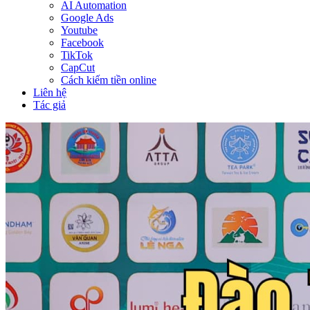
AI Automation
Google Ads
Youtube
Facebook
TikTok
CapCut
Cách kiếm tiền online
Liên hệ
Tác giả