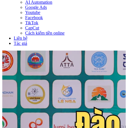
AI Automation
Google Ads
Youtube
Facebook
TikTok
CapCut
Cách kiếm tiền online
Liên hệ
Tác giả