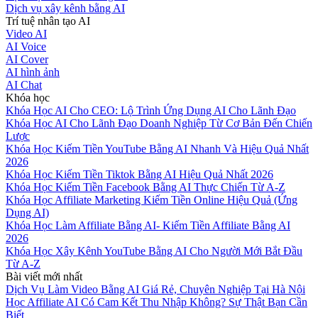
Dịch vụ xây kênh bằng AI
Trí tuệ nhân tạo AI
Video AI
AI Voice
AI Cover
AI hình ảnh
AI Chat
Khóa học
Khóa Học AI Cho CEO: Lộ Trình Ứng Dụng AI Cho Lãnh Đạo
Khóa Học AI Cho Lãnh Đạo Doanh Nghiệp Từ Cơ Bản Đến Chiến
Lược
Khóa Học Kiếm Tiền YouTube Bằng AI Nhanh Và Hiệu Quả Nhất
2026
Khóa Học Kiếm Tiền Tiktok Bằng AI Hiệu Quả Nhất 2026
Khóa Học Kiếm Tiền Facebook Bằng AI Thực Chiến Từ A-Z
Khóa Học Affiliate Marketing Kiếm Tiền Online Hiệu Quả (Ứng
Dụng AI)
Khóa Học Làm Affiliate Bằng AI- Kiếm Tiền Affiliate Bằng AI
2026
Khóa Học Xây Kênh YouTube Bằng AI Cho Người Mới Bắt Đầu
Từ A-Z
Bài viết mới nhất
Dịch Vụ Làm Video Bằng AI Giá Rẻ, Chuyên Nghiệp Tại Hà Nội
Học Affiliate AI Có Cam Kết Thu Nhập Không? Sự Thật Bạn Cần
Biết