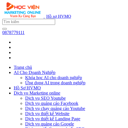
Hồ sơ HVMO
0878779111
Trang chủ
AI Cho Doanh Nghiệp
Khóa học AI cho doanh nghiệp
Ứng dụng AI trong doanh nghiệp
Hồ Sơ HVMO
Dịch vụ Marketing online
Dịch vụ SEO Youtube
Dịch vụ quảng cáo Facebook
Dịch vụ chạy quảng cáo Youtube
Dịch vụ thiết kế Website
Dịch vụ thiết kế Landing Page
Dịch vụ quảng cáo Google