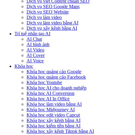
Dịch vụ viết Content chuẩn SEO
Dịch vụ SEO Google Maps
Dịch vụ SEO Website
Dịch vụ làm video
Dịch vụ làm video bằng AI
Dịch vụ xây kênh bằng AI
Trí tuệ nhân tạo AI
AI Chat
AI hình ảnh
AI Video
AI Cover
AI Voice
Khóa học
Khóa học quảng cáo Google
Khóa học quảng cáo Facebook
Khóa học Youtube
Khóa học AI cho doanh nghiệp
Khóa học AI Conversion
Khóa học AI In Office
Khóa học làm video bằng AI
Khóa học Midjourney AI
Khóa học edit video Capcut
Khóa học xây kênh bằng AI
Khóa học kiếm tiền bằng AI
Khóa học xây kênh Tiktok bằng AI