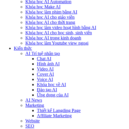
Khóa học AI Automation
Khóa học Make AI
Khóa học làm phim bằng AI
Khóa học AI cho giáo viên
Khóa học AI cho thời trang
Khóa học làm video hoạt hình bằng AI
Khóa học AI cho học sinh, sinh viên
Khóa hoc AI trong kinh doanh
Khóa học làm Youtube view ngoại
Kiến thức
AI Trí tuệ nhân tạo
Chat AI
Hình ảnh AI
Video AI
Cover AI
Voice AI
Khóa học về AI
Đào tạo AI
Ứng dụng của AI
AI News
Marketing
Thiết kế Langding Page
Affiliate Marketing
Website
SEO