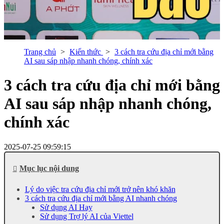
Trang chủ
Kiến thức
3 cách tra cứu địa chỉ mới bằng
AI sau sáp nhập nhanh chóng, chính xác
3 cách tra cứu địa chỉ mới bằng
AI sau sáp nhập nhanh chóng,
chính xác
2025-07-25 09:59:15
Mục lục nội dung
Lý do việc tra cứu địa chỉ mới trở nên khó khăn
3 cách tra cứu địa chỉ mới bằng AI nhanh chóng
Sử dụng AI Hay
Sử dụng Trợ lý AI của Viettel