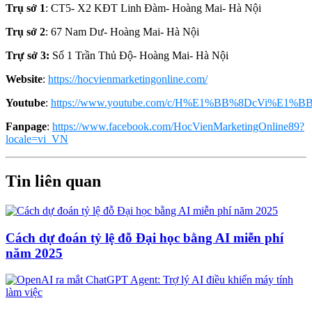
Trụ sở 1
: CT5- X2 KĐT Linh Đàm- Hoàng Mai- Hà Nội
Trụ sở 2
: 67 Nam Dư- Hoàng Mai- Hà Nội
Trự sở 3:
Số 1 Trần Thủ Độ- Hoàng Mai- Hà Nội
Website
:
https://hocvienmarketingonline.com/
Youtube
:
https://www.youtube.com/c/H%E1%BB%8DcVi%E1%BB
Fanpage
:
https://www.facebook.com/HocVienMarketingOnline89?
locale=vi_VN
Tin liên quan
Cách dự đoán tỷ lệ đỗ Đại học bằng AI miễn phí
năm 2025