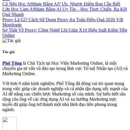
Có Nên Học Affiliate Bằng AI? Ưu, Nhược Điểm Bạn Cần Biết
Lớp Học Làm Affiliate Bằng AI Uy Tín – Học Thực Chiến, Ra Kết
Quả Nhanh
Proxy Là Gì? Cách Sử Dụng Proxy An Toàn Hiệu Quả 2026 Với
Morelogin
Sự Thật Về Proxy: Công Nghệ Lõi Giúp X10 Hiệu Suất Kiếm Tiền
Online
Tác giả
Phố Tổng
là Chủ Tịch tại Học Viện Marketing Online, là một
chuyên gia tư vấn và đào tạo trong lĩnh vực Trí tuệ Nhân tạo (AI) và
Marketing Online.
Với hơn 9 năm kinh nghiệm, Phố Tổng đã đóng vai trò quan trọng
trong việc giúp các doanh nghiệp và cá nhân tận dụng sức mạnh của
AI để nâng cao chiến lược Marketing số của mình. Sự hiểu biết sâu
rộng của ông về các ứng dụng AI và xu hướng Marketing trực
tuyến đã giúp ông trở thành một nhà lãnh đạo tiên phong trong
ngành.