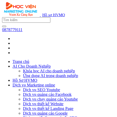
Hồ sơ HVMO
0878779111
Trang chủ
AI Cho Doanh Nghiệp
Khóa học AI cho doanh nghiệp
Ứng dụng AI trong doanh nghiệp
Hồ Sơ HVMO
Dịch vụ Marketing online
Dịch vụ SEO Youtube
Dịch vụ quảng cáo Facebook
Dịch vụ chạy quảng cáo Youtube
Dịch vụ thiết kế Website
Dịch vụ thiết kế Landing Page
Dịch vụ quảng cáo Google