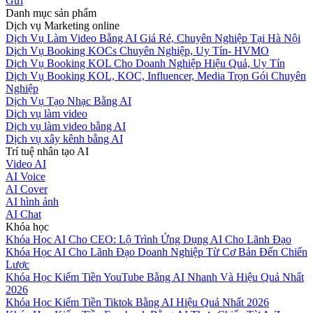
Gửi
Danh mục sản phẩm
Dịch vụ Marketing online
Dịch Vụ Làm Video Bằng AI Giá Rẻ, Chuyên Nghiệp Tại Hà Nội
Dịch Vụ Booking KOCs Chuyên Nghiệp, Uy Tín- HVMO
Dịch Vụ Booking KOL Cho Doanh Nghiệp Hiệu Quả, Uy Tín
Dịch Vụ Booking KOL, KOC, Influencer, Media Trọn Gói Chuyên
Nghiệp
Dịch Vụ Tạo Nhạc Bằng AI
Dịch vụ làm video
Dịch vụ làm video bằng AI
Dịch vụ xây kênh bằng AI
Trí tuệ nhân tạo AI
Video AI
AI Voice
AI Cover
AI hình ảnh
AI Chat
Khóa học
Khóa Học AI Cho CEO: Lộ Trình Ứng Dụng AI Cho Lãnh Đạo
Khóa Học AI Cho Lãnh Đạo Doanh Nghiệp Từ Cơ Bản Đến Chiến
Lược
Khóa Học Kiếm Tiền YouTube Bằng AI Nhanh Và Hiệu Quả Nhất
2026
Khóa Học Kiếm Tiền Tiktok Bằng AI Hiệu Quả Nhất 2026