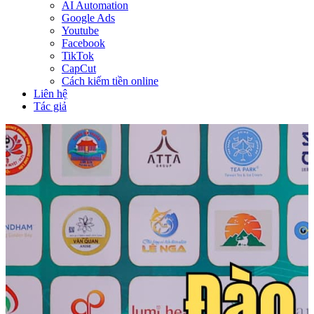
AI Automation
Google Ads
Youtube
Facebook
TikTok
CapCut
Cách kiếm tiền online
Liên hệ
Tác giả