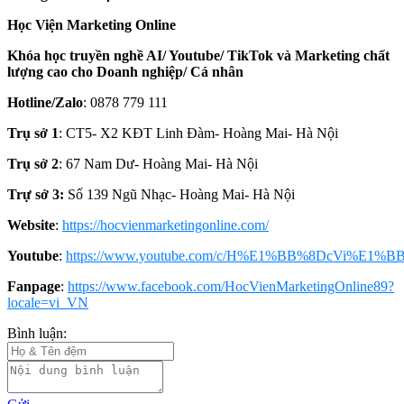
Học Viện Marketing Online
Khóa học truyền nghề AI/ Youtube/ TikTok và Marketing chất
lượng cao cho Doanh nghiệp/ Cá nhân
Hotline/Zalo
: 0878 779 111
Trụ sở 1
: CT5- X2 KĐT Linh Đàm- Hoàng Mai- Hà Nội
Trụ sở 2
: 67 Nam Dư- Hoàng Mai- Hà Nội
Trự sở 3:
Số 139 Ngũ Nhạc- Hoàng Mai- Hà Nội
Website
:
https://hocvienmarketingonline.com/
Youtube
:
https://www.youtube.com/c/H%E1%BB%8DcVi%E1%BB
Fanpage
:
https://www.facebook.com/HocVienMarketingOnline89?
locale=vi_VN
Bình luận: