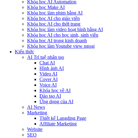
Khóa học AI Automation
Khóa học Make AI
Khóa học làm phim bằng AI
Khóa học AI cho giáo viên
Khóa học AI cho thời trang
Khóa học làm video hoạt hình bằng AI
Khóa học AI cho học sinh, sinh viên
Khóa hoc AI trong kinh doanh
Khóa học làm Youtube view ngoại
Kiến thức
AI Trí tuệ nhân tạo
Chat AI
Hình ảnh AI
Video AI
Cover AI
Voice AI
Khóa học về AI
Đào tạo AI
Ứng dụng của AI
AI News
Marketing
Thiết kế Langding Page
Affiliate Marketing
Website
SEO