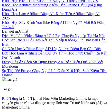
Khóa Học Kiếm Tiền Facebook Bằng AI Thực Chiến Từ A-Z
Khóa Học Affiliate Marketing Kiếm Tiền Online Hiệu Quả (Ứng
Dụng AI)
Khóa Học Làm Affiliate Bằng AI- Kiếm Tiền Affiliate Bằng AI
2026
Khóa Học Xây Kênh YouTube Bằng AI Cho Người Mới Bắt Đầu
Từ A-Z
Bài viết mới nhất
Dịch Vụ Làm Video Bằng AI Giá Rẻ, Chuyên Nghiệp Tại Hà Nội
Học Affiliate AI Có Cam Kết Thu Nhập Không? Sự Thật Bạn Cần
Biết
Có Nên Học Affiliate Bằng AI? Ưu, Nhược Điểm Bạn Cần Biết
Lớp Học Làm Affiliate Bằng AI Uy Tín – Học Thực Chiến, Ra Kết
Quả Nhanh
Proxy Là Gì? Cách Sử Dụng Proxy An Toàn Hiệu Quả 2026 Với
Morelogin
Sự Thật Về Proxy: Công Nghệ Lõi Giúp X10 Hiệu Suất Kiếm Tiền
Online
Tác giả
Phố Tổng
là Chủ Tịch tại Học Viện Marketing Online, là một
chuyên gia tư vấn và đào tạo trong lĩnh vực Trí tuệ Nhân tạo (AI) và
Marketing Online.