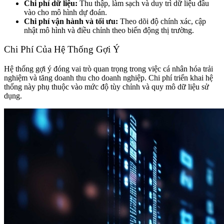
Chi phí dữ liệu:
Thu thập, làm sạch và duy trì dữ liệu đầu
vào cho mô hình dự đoán.
Chi phí vận hành và tối ưu:
Theo dõi độ chính xác, cập
nhật mô hình và điều chỉnh theo biến động thị trường.
Chi Phí Của Hệ Thống Gợi Ý
Hệ thống gợi ý đóng vai trò quan trọng trong việc cá nhân hóa trải
nghiệm và tăng doanh thu cho doanh nghiệp. Chi phí triển khai hệ
thống này phụ thuộc vào mức độ tùy chỉnh và quy mô dữ liệu sử
dụng.