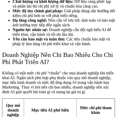
Chất lượng và khối lượng dữ liệu:
Dữ liệu càng phức tạp
và phân tán thì chi phí xử lý và chuẩn hóa càng cao.
Mức độ tùy chỉnh giải pháp:
Giải pháp dùng sẵn thường tiết
kiệm chi phí hơn so với phát triển riêng.
Hạ tầng công nghệ:
Nhu cầu về lưu trữ, tính toán và bảo mật
ảnh hưởng trực tiếp đến ngân sách.
Nguồn lực nhân sự:
Doanh nghiệp cần đội ngũ hiểu AI để
triển khai, vận hành và tối ưu lâu dài.
Yêu cầu bảo mật và tuân thủ:
Các tiêu chuẩn bảo mật và
pháp lý làm tăng chi phí triển khai và vận hành.
Doanh Nghiệp Nên Chi Bao Nhiêu Cho Chi
Phí Phát Triển AI?
Không có một mức chi phí “chuẩn” cho mọi doanh nghiệp khi triển
khai AI. Ngân sách phù hợp phụ thuộc vào quy mô doanh nghiệp,
mục tiêu kinh doanh và mức độ ứng dụng AI trong vận hành hay
Marketing. Thay vì hỏi nên chi bao nhiêu, doanh nghiệp nên xác
định AI giải quyết bài toán gì và mang lại giá trị gì.
Quy mô
Mức chi phí tham
doanh
Mục tiêu AI phổ biến
khảo
nghiệp