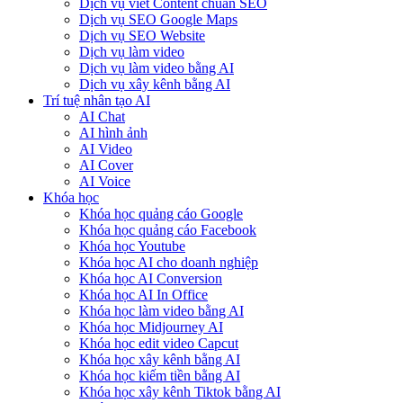
Dịch vụ viết Content chuẩn SEO
Dịch vụ SEO Google Maps
Dịch vụ SEO Website
Dịch vụ làm video
Dịch vụ làm video bằng AI
Dịch vụ xây kênh bằng AI
Trí tuệ nhân tạo AI
AI Chat
AI hình ảnh
AI Video
AI Cover
AI Voice
Khóa học
Khóa học quảng cáo Google
Khóa học quảng cáo Facebook
Khóa học Youtube
Khóa học AI cho doanh nghiệp
Khóa học AI Conversion
Khóa học AI In Office
Khóa học làm video bằng AI
Khóa học Midjourney AI
Khóa học edit video Capcut
Khóa học xây kênh bằng AI
Khóa học kiếm tiền bằng AI
Khóa học xây kênh Tiktok bằng AI