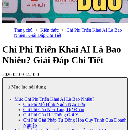
Trang chủ
Kiến thức
Chi Phí Triển Khai AI Là Bao
Nhiêu? Giải Đáp Chi Tiết
Chi Phí Triển Khai AI Là Bao
Nhiêu? Giải Đáp Chi Tiết
2026-02-09 14:10:01
Mục lục nội dung
Mức Chi Phí Triển Khai AI Là Bao Nhiêu?
Chi Phí Mô Hình Ngôn Ngữ Lớn
Chi Phí Của Nền Tảng Dự Đoán
Chi Phí Của Hệ Thống Gợi Ý
Chi Phí Giải Pháp Tự Động Hóa Quy Trình Của Doanh
Nghiệp