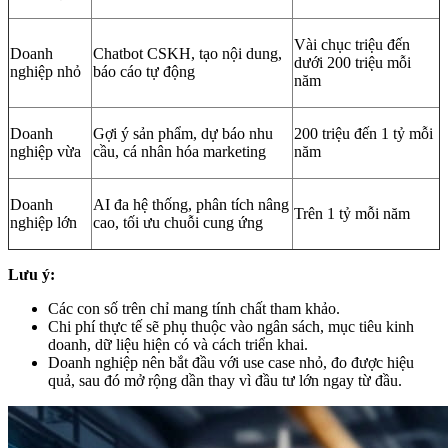
Vài chục triệu đến
Doanh
Chatbot CSKH, tạo nội dung,
dưới 200 triệu mỗi
nghiệp nhỏ
báo cáo tự động
năm
Doanh
Gợi ý sản phẩm, dự báo nhu
200 triệu đến 1 tỷ mỗi
nghiệp vừa
cầu, cá nhân hóa marketing
năm
Doanh
AI đa hệ thống, phân tích nâng
Trên 1 tỷ mỗi năm
nghiệp lớn
cao, tối ưu chuỗi cung ứng
Lưu ý:
Các con số trên chỉ mang tính chất tham khảo.
Chi phí thực tế sẽ phụ thuộc vào ngân sách, mục tiêu kinh
doanh, dữ liệu hiện có và cách triển khai.
Doanh nghiệp nên bắt đầu với use case nhỏ, đo được hiệu
quả, sau đó mở rộng dần thay vì đầu tư lớn ngay từ đầu.