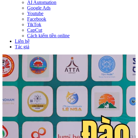
AI Automation
Google Ads
Youtube
Facebook
TikTok
CapCut
Cách kiếm tiền online
Liên hệ
Tác giả