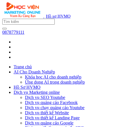
Hồ sơ HVMO
0878779111
Trang chủ
AI Cho Doanh Nghiệp
Khóa học AI cho doanh nghiệp
Ứng dụng AI trong doanh nghiệp
Hồ Sơ HVMO
Dịch vụ Marketing online
Dịch vụ SEO Youtube
Dịch vụ quảng cáo Facebook
Dịch vụ chạy quảng cáo Youtube
Dịch vụ thiết kế Website
Dịch vụ thiết kế Landing Page
Dịch vụ quảng cáo Google