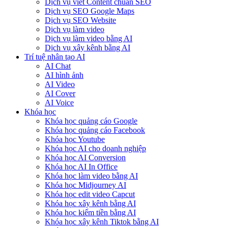
Dịch vụ viết Content chuẩn SEO
Dịch vụ SEO Google Maps
Dịch vụ SEO Website
Dịch vụ làm video
Dịch vụ làm video bằng AI
Dịch vụ xây kênh bằng AI
Trí tuệ nhân tạo AI
AI Chat
AI hình ảnh
AI Video
AI Cover
AI Voice
Khóa học
Khóa học quảng cáo Google
Khóa học quảng cáo Facebook
Khóa học Youtube
Khóa học AI cho doanh nghiệp
Khóa học AI Conversion
Khóa học AI In Office
Khóa học làm video bằng AI
Khóa học Midjourney AI
Khóa học edit video Capcut
Khóa học xây kênh bằng AI
Khóa học kiếm tiền bằng AI
Khóa học xây kênh Tiktok bằng AI