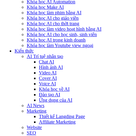
Khóa học AI Automation
Khóa học Make AI
Khóa học làm phim bằng AI
Khóa học AI cho giáo viên
Khóa học AI cho thời trang
Khóa học làm video hoạt hình bằng AI
Khóa học AI cho học sinh, sinh viên
Khóa hoc AI trong kinh doanh
Khóa học làm Youtube view ngoại
Kiến thức
AI Trí tuệ nhân tạo
Chat AI
Hình ảnh AI
Video AI
Cover AI
Voice AI
Khóa học về AI
Đào tạo AI
Ứng dụng của AI
AI News
Marketing
Thiết kế Langding Page
Affiliate Marketing
Website
SEO