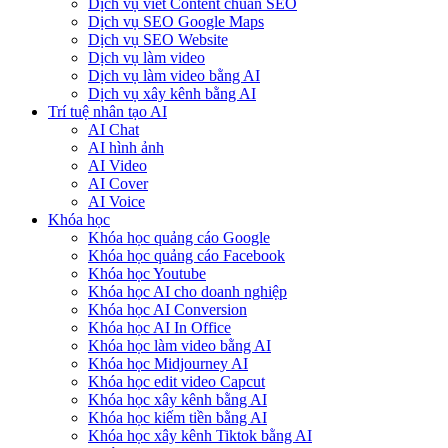
Dịch vụ viết Content chuẩn SEO
Dịch vụ SEO Google Maps
Dịch vụ SEO Website
Dịch vụ làm video
Dịch vụ làm video bằng AI
Dịch vụ xây kênh bằng AI
Trí tuệ nhân tạo AI
AI Chat
AI hình ảnh
AI Video
AI Cover
AI Voice
Khóa học
Khóa học quảng cáo Google
Khóa học quảng cáo Facebook
Khóa học Youtube
Khóa học AI cho doanh nghiệp
Khóa học AI Conversion
Khóa học AI In Office
Khóa học làm video bằng AI
Khóa học Midjourney AI
Khóa học edit video Capcut
Khóa học xây kênh bằng AI
Khóa học kiếm tiền bằng AI
Khóa học xây kênh Tiktok bằng AI