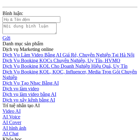
Bình luận:
Gửi
Danh mục sản phẩm
Dịch vụ Marketing online
Dịch Vụ Làm Video Bằng AI Giá Rẻ, Chuyên Nghiệp Tại Hà Nội
Dịch Vụ Booking KOCs Chuyên Nghiệp, Uy Tín- HVMO
Dịch Vụ Booking KOL Cho Doanh Nghiệp Hiệu Quả, Uy Tín
Dịch Vụ Booking KOL, KOC, Influencer, Media Trọn Gói Chuyên
Nghiệp
Dịch Vụ Tạo Nhạc Bằng AI
Dịch vụ làm video
Dịch vụ làm video bằng AI
Dịch vụ xây kênh bằng AI
Trí tuệ nhân tạo AI
Video AI
AI Voice
AI Cover
AI hình ảnh
AI Chat
Khóa học