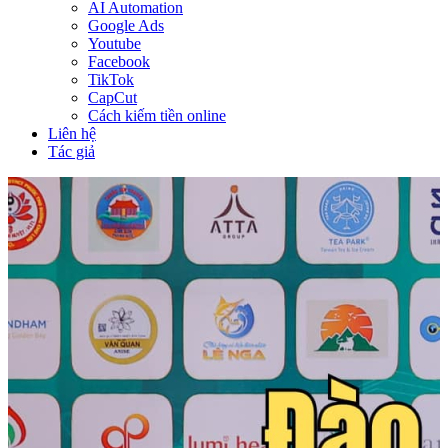
AI Automation
Google Ads
Youtube
Facebook
TikTok
CapCut
Cách kiếm tiền online
Liên hệ
Tác giả