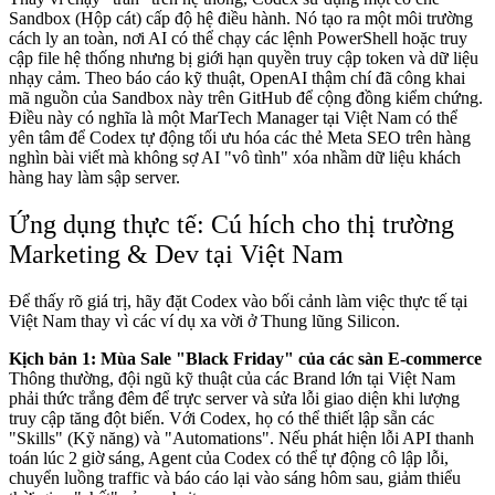
Sandbox (Hộp cát) cấp độ hệ điều hành. Nó tạo ra một môi trường
cách ly an toàn, nơi AI có thể chạy các lệnh PowerShell hoặc truy
cập file hệ thống nhưng bị giới hạn quyền truy cập token và dữ liệu
nhạy cảm. Theo báo cáo kỹ thuật, OpenAI thậm chí đã công khai
mã nguồn của Sandbox này trên GitHub để cộng đồng kiểm chứng.
Điều này có nghĩa là một MarTech Manager tại Việt Nam có thể
yên tâm để Codex tự động tối ưu hóa các thẻ Meta SEO trên hàng
nghìn bài viết mà không sợ AI "vô tình" xóa nhầm dữ liệu khách
hàng hay làm sập server.
Ứng dụng thực tế: Cú hích cho thị trường
Marketing & Dev tại Việt Nam
Để thấy rõ giá trị, hãy đặt Codex vào bối cảnh làm việc thực tế tại
Việt Nam thay vì các ví dụ xa vời ở Thung lũng Silicon.
Kịch bản 1: Mùa Sale "Black Friday" của các sàn E-commerce
Thông thường, đội ngũ kỹ thuật của các Brand lớn tại Việt Nam
phải thức trắng đêm để trực server và sửa lỗi giao diện khi lượng
truy cập tăng đột biến. Với Codex, họ có thể thiết lập sẵn các
"Skills" (Kỹ năng) và "Automations". Nếu phát hiện lỗi API thanh
toán lúc 2 giờ sáng, Agent của Codex có thể tự động cô lập lỗi,
chuyển luồng traffic và báo cáo lại vào sáng hôm sau, giảm thiểu