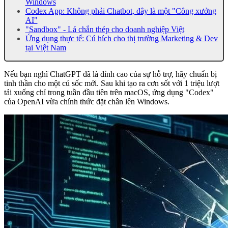
Windows
Codex App: Không phải Chatbot, đây là một "Công xưởng
AI"
"Sandbox" - Lá chắn thép cho doanh nghiệp Việt
Ứng dụng thực tế: Cú hích cho thị trường Marketing & Dev
tại Việt Nam
Nếu bạn nghĩ ChatGPT đã là đỉnh cao của sự hỗ trợ, hãy chuẩn bị
tinh thần cho một cú sốc mới. Sau khi tạo ra cơn sốt với 1 triệu lượt
tải xuống chỉ trong tuần đầu tiên trên macOS, ứng dụng "Codex"
của OpenAI vừa chính thức đặt chân lên Windows.