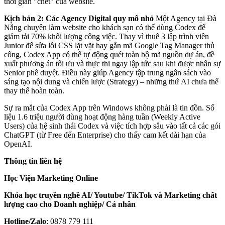
thời gian "chết" của website.
Kịch bản 2: Các Agency Digital quy mô nhỏ
Một Agency tại Đà
Nẵng chuyên làm website cho khách sạn có thể dùng Codex để
giảm tải 70% khối lượng công việc. Thay vì thuê 3 lập trình viên
Junior để sửa lỗi CSS lặt vặt hay gắn mã Google Tag Manager thủ
công, Codex App có thể tự động quét toàn bộ mã nguồn dự án, đề
xuất phương án tối ưu và thực thi ngay lập tức sau khi được nhân sự
Senior phê duyệt. Điều này giúp Agency tập trung ngân sách vào
sáng tạo nội dung và chiến lược (Strategy) – những thứ AI chưa thể
thay thế hoàn toàn.
Sự ra mắt của Codex App trên Windows không phải là tin đồn. Số
liệu 1.6 triệu người dùng hoạt động hàng tuần (Weekly Active
Users) của hệ sinh thái Codex và việc tích hợp sâu vào tất cả các gói
ChatGPT (từ Free đến Enterprise) cho thấy cam kết dài hạn của
OpenAI.
Thông tin liên hệ
Học Viện Marketing Online
Khóa học truyền nghề AI/ Youtube/ TikTok và Marketing chất
lượng cao cho Doanh nghiệp/ Cá nhân
Hotline/Zalo
: 0878 779 111