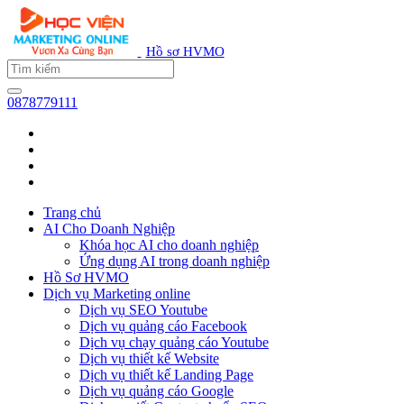
Hồ sơ HVMO
0878779111
Trang chủ
AI Cho Doanh Nghiệp
Khóa học AI cho doanh nghiệp
Ứng dụng AI trong doanh nghiệp
Hồ Sơ HVMO
Dịch vụ Marketing online
Dịch vụ SEO Youtube
Dịch vụ quảng cáo Facebook
Dịch vụ chạy quảng cáo Youtube
Dịch vụ thiết kế Website
Dịch vụ thiết kế Landing Page
Dịch vụ quảng cáo Google