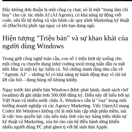
Đây không đơn thuần là một công cụ chat; nó là một "trung tâm chỉ
huy" cho các tác nhân AI (AI Agents), có khả năng tự động viết
code, sửa lỗi hệ thống và vận hành các quy trình Marketing kỹ thuật
số (MarTech) phức tạp ngay cả khi bạn đang ngủ.
Hiện tượng "Triệu bản" và sự khao khát của
người dùng Windows
Trong giới công nghệ toàn cầu, con số 1 triệu lượt tải xuống cho
một công cụ chuyên dụng (như coding tool) trong tuần đầu ra mắt
trên Mac là một kỷ lục hiếm có. Nó chứng minh rằng nhu cầu về
"Agentic AI" – những AI có khả năng tự hành động thay vì chỉ trả
lời câu hỏi – đang bùng nổ khủng khiếp.
Ngay trước khi phiên bản Windows được phát hành, danh sách chờ
(waitlist) đã ghi nhận hơn 500.000 đăng ký. Điều này dễ hiểu bởi tại
Việt Nam và nhiều nước châu Á, Windows vẫn là "vua" trong môi
trường doanh nghiệp và các Agency Marketing. Việc OpenAI mang
Codex lên Windows không chỉ là một bản cập nhật phần mềm, mà
là việc trao quyền lực của siêu máy tính vào tay hàng triệu nhân sự
kỹ thuật và Marketing, xóa bỏ rào cản hệ điều hành từng khiến
nhiều người dùng PC phải ghen tị với hệ sinh thái Apple.