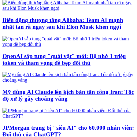
Biến động thượng tầng Alibaba: Team AI mạnh
nhất tan rã ngay sau khi Elon Musk khen ngợi
OpenAI sắp tung "quái vật" mới: Bộ nhớ 1 triệu
token và tham vọng đè bẹp đối thủ
Mỹ dùng AI Claude lên kịch bản tấn công Iran: Tốc
độ xử lý gây choáng váng
JPMorgan trang bị "siêu AI" cho 60.000 nhân viên:
Đối thủ của ChatGPT?