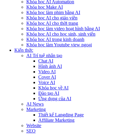
Khóa học AI Automation
Khóa học Make AI
Khóa học làm phim bằng AI
Khóa học AI cho giáo viên
Khóa học AI cho thời trang
Khóa học làm video hoạt hình bằng AI
Khóa học AI cho học sinh, sinh viên
Khóa hoc AI trong kinh doanh
Khóa học làm Youtube view ngoại
Kiến thức
AI Trí tuệ nhân tạo
Chat AI
Hình ảnh AI
Video AI
Cover AI
Voice AI
Khóa học về AI
Đào tạo AI
Ứng dụng của AI
AI News
Marketing
Thiết kế Langding Page
Affiliate Marketing
Website
SEO