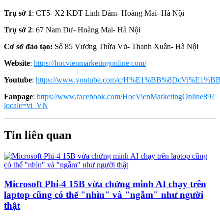
Trụ sở 1
: CT5- X2 KĐT Linh Đàm- Hoàng Mai- Hà Nội
Trụ sở 2
: 67 Nam Dư- Hoàng Mai- Hà Nội
Cơ sở đào tạo:
Số 85 Vương Thừa Vũ- Thanh Xuân- Hà Nội
Website
:
https://hocvienmarketingonline.com/
Youtube
:
https://www.youtube.com/c/H%E1%BB%8DcVi%E1%BB
Fanpage
:
https://www.facebook.com/HocVienMarketingOnline89?
locale=vi_VN
Tin liên quan
Microsoft Phi-4 15B vừa chứng minh AI chạy trên
laptop cũng có thể "nhìn" và "ngẫm" như người
thật