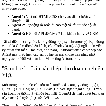
lường (Tracking), Codex cho phép bạn kích hoạt nhiều "Agent"
chạy song song.
Agent 1:
Viết mã HTML/CSS cho giao diện chương trình
khuyến mãi.
Agent 2:
Tự động rà soát lỗi bảo mật và tối ưu tốc độ tải
trang.
Agent 3:
Kết nối API để đẩy dữ liệu khách hàng về CRM.
Tất cả diễn ra cùng lúc, không đồng bộ (asynchronously). Bạn đóng
vai trò là Giám đốc điều hành, còn Codex là một đội ngũ nhân viên
kỹ thuật cần mẫn. Đặc biệt, tính năng "Automations" cho phép các
Agent này thực hiện các tác vụ lặp lại mà không cần nhắc nhở –
một giấc mơ đối với dân làm Marketing Automation.
"Sandbox" - Lá chắn thép cho doanh nghiệp
Việt
Một trong những rào cản lớn nhất khiến các công ty công nghệ tại
Quận 1 (TP.HCM) hay Cầu Giấy (Hà Nội) ngần ngại dùng AI vào
sâu trong hệ thống là vấn đề bảo mật. OpenAI đã giải quyết bài toán
này cực kỳ thuyết phục trên Windows.
Thay vì chạy "trần" trên hệ thống, Codex sử dụng một cơ chế