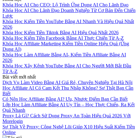
Khóa Học AI Cho CEO: Lộ Trình Ứng Dụng AI Cho Lãnh Đạo
Khóa Học AI Cho Lãnh Đạo Doanh Nghiệp Từ Cơ Bản Đến Chiến
Lược
Khóa Học Kiếm Tiền YouTube Bằng AI Nhanh Và Hiệu Quả Nhất
2026
Khóa Học Kiếm Tiền Tiktok Bằng AI Hiệu Quả Nhất 2026
Khóa Học Kiếm Tiền Facebook Bằng AI Thực Chiến Từ A-Z
Khóa Học Affiliate Marketing Kiếm Tiền Online Hiệu Quả (Ứng
Dụng AI)
Khóa Học Làm Affiliate Bằng AI- Kiếm Tiền Affiliate Bằng AI
2026
Khóa Học Xây Kênh YouTube Bằng AI Cho Người Mới Bắt Đầu
Từ A-Z
Bài viết mới nhất
Dịch Vụ Làm Video Bằng AI Giá Rẻ, Chuyên Nghiệp Tại Hà Nội
Học Affiliate AI Có Cam Kết Thu Nhập Không? Sự Thật Bạn Cần
Biết
Có Nên Học Affiliate Bằng AI? Ưu, Nhược Điểm Bạn Cần Biết
Lớp Học Làm Affiliate Bằng AI Uy Tín – Học Thực Chiến, Ra Kết
Quả Nhanh
Proxy Là Gì? Cách Sử Dụng Proxy An Toàn Hiệu Quả 2026 Với
Morelogin
Sự Thật Về Proxy: Công Nghệ Lõi Giúp X10 Hiệu Suất Kiếm Tiền
Online