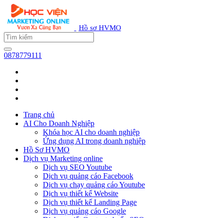
Hồ sơ HVMO
0878779111
Trang chủ
AI Cho Doanh Nghiệp
Khóa học AI cho doanh nghiệp
Ứng dụng AI trong doanh nghiệp
Hồ Sơ HVMO
Dịch vụ Marketing online
Dịch vụ SEO Youtube
Dịch vụ quảng cáo Facebook
Dịch vụ chạy quảng cáo Youtube
Dịch vụ thiết kế Website
Dịch vụ thiết kế Landing Page
Dịch vụ quảng cáo Google