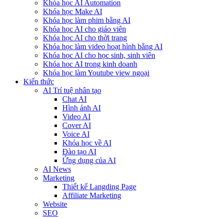
Khóa học AI Automation
Khóa học Make AI
Khóa học làm phim bằng AI
Khóa học AI cho giáo viên
Khóa học AI cho thời trang
Khóa học làm video hoạt hình bằng AI
Khóa học AI cho học sinh, sinh viên
Khóa hoc AI trong kinh doanh
Khóa học làm Youtube view ngoại
Kiến thức
AI Trí tuệ nhân tạo
Chat AI
Hình ảnh AI
Video AI
Cover AI
Voice AI
Khóa học về AI
Đào tạo AI
Ứng dụng của AI
AI News
Marketing
Thiết kế Langding Page
Affiliate Marketing
Website
SEO