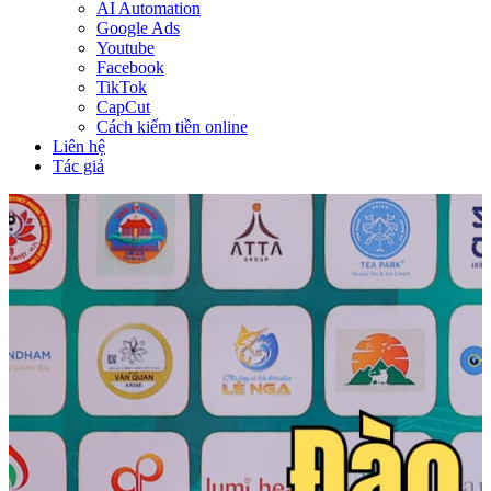
AI Automation
Google Ads
Youtube
Facebook
TikTok
CapCut
Cách kiếm tiền online
Liên hệ
Tác giả