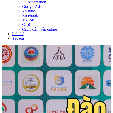
AI Automation
Google Ads
Youtube
Facebook
TikTok
CapCut
Cách kiếm tiền online
Liên hệ
Tác giả