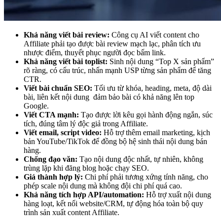
Khả năng viết bài review:
Công cụ AI viết content cho
Affiliate phải tạo được bài review mạch lạc, phân tích ưu
nhược điểm, thuyết phục người đọc bấm link.
Khả năng viết bài toplist:
Sinh nội dung “Top X sản phẩm”
rõ ràng, có cấu trúc, nhấn mạnh USP từng sản phẩm để tăng
CTR.
Viết bài chuẩn SEO:
Tối ưu từ khóa, heading, meta, độ dài
bài, liên kết nội dung đảm bảo bài có khả năng lên top
Google.
Viết CTA mạnh:
Tạo được lời kêu gọi hành động ngắn, súc
tích, đúng tâm lý độc giả trong Affiliate.
Viết email, script video:
Hỗ trợ thêm email marketing, kịch
bản YouTube/TikTok để đồng bộ hệ sinh thái nội dung bán
hàng.
Chống đạo văn:
Tạo nội dung độc nhất, tự nhiên, không
trùng lặp khi đăng blog hoặc chạy SEO.
Giá thành hợp lý:
Chi phí phải tương xứng tính năng, cho
phép scale nội dung mà không đội chi phí quá cao.
Khả năng tích hợp API/automation:
Hỗ trợ xuất nội dung
hàng loạt, kết nối website/CRM, tự động hóa toàn bộ quy
trình sản xuất content Affiliate.