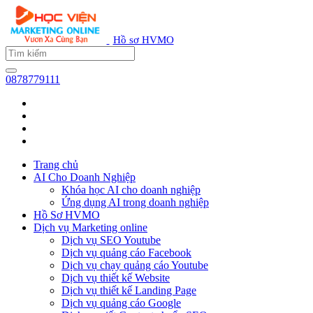
Hồ sơ HVMO
0878779111
Trang chủ
AI Cho Doanh Nghiệp
Khóa học AI cho doanh nghiệp
Ứng dụng AI trong doanh nghiệp
Hồ Sơ HVMO
Dịch vụ Marketing online
Dịch vụ SEO Youtube
Dịch vụ quảng cáo Facebook
Dịch vụ chạy quảng cáo Youtube
Dịch vụ thiết kế Website
Dịch vụ thiết kế Landing Page
Dịch vụ quảng cáo Google