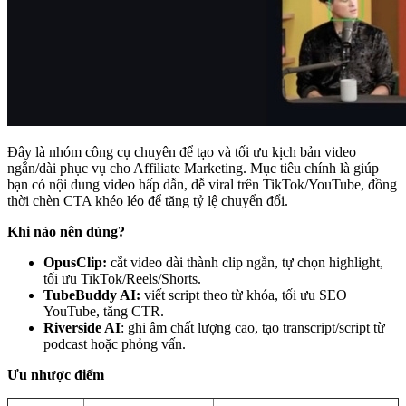
Đây là nhóm công cụ chuyên để tạo và tối ưu kịch bản video
ngắn/dài phục vụ cho Affiliate Marketing. Mục tiêu chính là giúp
bạn có nội dung video hấp dẫn, dễ viral trên TikTok/YouTube, đồng
thời chèn CTA khéo léo để tăng tỷ lệ chuyển đổi.
Khi nào nên dùng?
OpusClip:
cắt video dài thành clip ngắn, tự chọn highlight,
tối ưu TikTok/Reels/Shorts.
TubeBuddy AI:
viết script theo từ khóa, tối ưu SEO
YouTube, tăng CTR.
Riverside AI
: ghi âm chất lượng cao, tạo transcript/script từ
podcast hoặc phỏng vấn.
Ưu nhược điểm