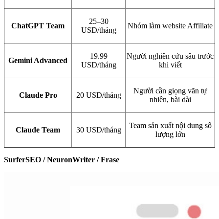
25–30
ChatGPT Team
Nhóm làm website Affiliate
USD/tháng
19.99
Người nghiên cứu sâu trước
Gemini Advanced
USD/tháng
khi viết
Người cần giọng văn tự
Claude Pro
20 USD/tháng
nhiên, bài dài
Team sản xuất nội dung số
Claude Team
30 USD/tháng
lượng lớn
SurferSEO / NeuronWriter / Frase