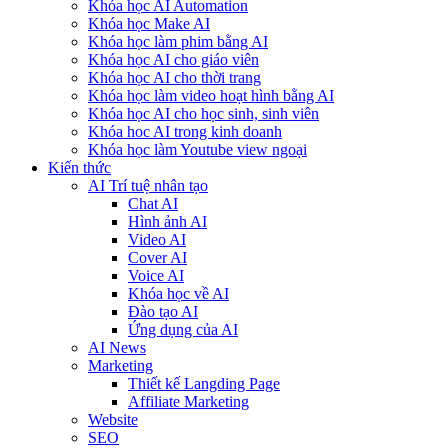
Khóa học AI Automation
Khóa học Make AI
Khóa học làm phim bằng AI
Khóa học AI cho giáo viên
Khóa học AI cho thời trang
Khóa học làm video hoạt hình bằng AI
Khóa học AI cho học sinh, sinh viên
Khóa hoc AI trong kinh doanh
Khóa học làm Youtube view ngoại
Kiến thức
AI Trí tuệ nhân tạo
Chat AI
Hình ảnh AI
Video AI
Cover AI
Voice AI
Khóa học về AI
Đào tạo AI
Ứng dụng của AI
AI News
Marketing
Thiết kế Langding Page
Affiliate Marketing
Website
SEO