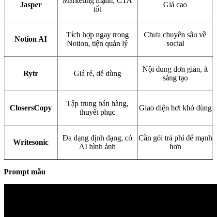
Marketing mạnh, CTA
Jasper
Giá cao
tốt
Tích hợp ngay trong
Chưa chuyên sâu về
Notion AI
Notion, tiện quản lý
social
Nội dung đơn giản, ít
Rytr
Giá rẻ, dễ dùng
sáng tạo
Tập trung bán hàng,
ClosersCopy
Giao diện hơi khó dùng
thuyết phục
Đa dạng định dạng, có
Cần gói trả phí để mạnh
Writesonic
AI hình ảnh
hơn
Prompt mẫu