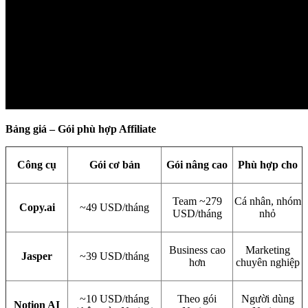
Bảng giá – Gói phù hợp Affiliate
Công cụ
Gói cơ bản
Gói nâng cao
Phù hợp cho
Team ~279
Cá nhân, nhóm
Copy.ai
~49 USD/tháng
USD/tháng
nhỏ
Business cao
Marketing
Jasper
~39 USD/tháng
hơn
chuyên nghiệp
~10 USD/tháng
Theo gói
Người dùng
Notion AI