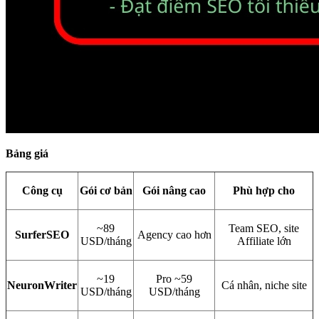
Bảng giá
Công cụ
Gói cơ bản
Gói nâng cao
Phù hợp cho
~89
Team SEO, site
SurferSEO
Agency cao hơn
USD/tháng
Affiliate lớn
~19
Pro ~59
NeuronWriter
Cá nhân, niche site
USD/tháng
USD/tháng