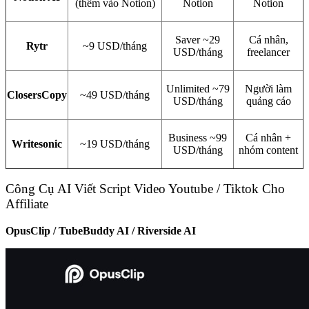
(thêm vào Notion)
Notion
Notion
Saver ~29
Cá nhân,
Rytr
~9 USD/tháng
USD/tháng
freelancer
Unlimited ~79
Người làm
ClosersCopy
~49 USD/tháng
USD/tháng
quảng cáo
Business ~99
Cá nhân +
Writesonic
~19 USD/tháng
USD/tháng
nhóm content
Công Cụ AI Viết Script Video Youtube / Tiktok Cho
Affiliate
OpusClip / TubeBuddy AI / Riverside AI