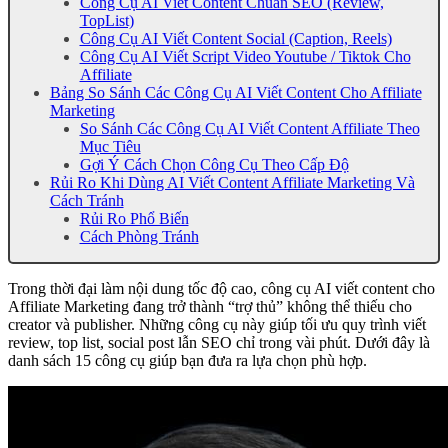
Công Cụ AI Viết Content Chuẩn SEO (Review,
TopList)
Công Cụ AI Viết Content Social (Caption, Reels)
Công Cụ AI Viết Script Video Youtube / Tiktok Cho
Affiliate
Bảng So Sánh Các Công Cụ AI Viết Content Cho Affiliate
Marketing
So Sánh Các Công Cụ AI Viết Content Affiliate Theo
Mục Tiêu
Gợi Ý Cách Chọn Công Cụ Theo Cấp Độ
Rủi Ro Khi Dùng AI Viết Content Affiliate Marketing Và
Cách Tránh
Rủi Ro Phổ Biến
Cách Phòng Tránh
Trong thời đại làm nội dung tốc độ cao, công cụ AI viết content cho
Affiliate Marketing đang trở thành “trợ thủ” không thể thiếu cho
creator và publisher. Những công cụ này giúp tối ưu quy trình viết
review, top list, social post lẫn SEO chỉ trong vài phút. Dưới đây là
danh sách 15 công cụ giúp bạn đưa ra lựa chọn phù hợp.