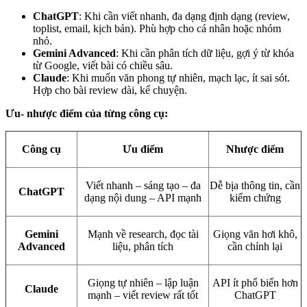
ChatGPT
: Khi cần viết nhanh, đa dạng định dạng (review,
toplist, email, kịch bản). Phù hợp cho cá nhân hoặc nhóm
nhỏ.
Gemini Advanced
: Khi cần phân tích dữ liệu, gợi ý từ khóa
từ Google, viết bài có chiều sâu.
Claude
: Khi muốn văn phong tự nhiên, mạch lạc, ít sai sót.
Hợp cho bài review dài, kể chuyện.
Ưu- nhược điểm của từng công cụ:
Công cụ
Ưu điểm
Nhược điểm
Viết nhanh – sáng tạo – đa
Dễ bịa thông tin, cần
ChatGPT
dạng nội dung – API mạnh
kiểm chứng
Gemini
Mạnh về research, đọc tài
Giọng văn hơi khô,
Advanced
liệu, phân tích
cần chỉnh lại
Giọng tự nhiên – lập luận
API ít phổ biến hơn
Claude
mạnh – viết review rất tốt
ChatGPT