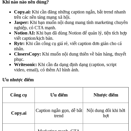
Khi nào nào nên dùng?
Copy.ai:
Khi cần đăng những caption ngắn, bắt trend nhanh
trên các nền tảng mạng xã hội.
Jasper:
Khi bạn muốn nội dung mang tính marketing chuyên
nghiệp, có CTA mạnh.
Notion AI:
Khi bạn đã dùng Notion để quản lý, tiện tích hợp
viết caption/kịch bản.
Rytr:
Khi cần công cụ giá rẻ, viết caption đơn giản cho cá
nhân.
ClosersCopy:
Khi muốn nội dung thiên về bán hàng, thuyết
phục.
Writesonic:
Khi cần đa dạng định dạng (caption, script
video, email), có thêm AI hình ảnh.
Ưu nhược điểm
Công cụ
Ưu điểm
Nhược điểm
Caption ngắn gọn, dễ bắt
Nội dung đôi khi hời
Copy.ai
trend
hợt