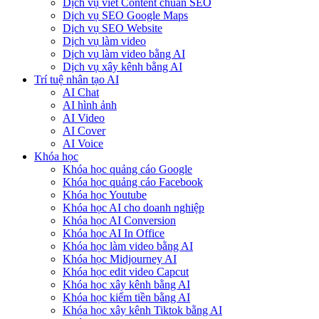
Dịch vụ viết Content chuẩn SEO
Dịch vụ SEO Google Maps
Dịch vụ SEO Website
Dịch vụ làm video
Dịch vụ làm video bằng AI
Dịch vụ xây kênh bằng AI
Trí tuệ nhân tạo AI
AI Chat
AI hình ảnh
AI Video
AI Cover
AI Voice
Khóa học
Khóa học quảng cáo Google
Khóa học quảng cáo Facebook
Khóa học Youtube
Khóa học AI cho doanh nghiệp
Khóa học AI Conversion
Khóa học AI In Office
Khóa học làm video bằng AI
Khóa học Midjourney AI
Khóa học edit video Capcut
Khóa học xây kênh bằng AI
Khóa học kiếm tiền bằng AI
Khóa học xây kênh Tiktok bằng AI