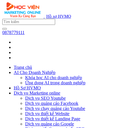
Hồ sơ HVMO
0878779111
Trang chủ
AI Cho Doanh Nghiệp
Khóa học AI cho doanh nghiệp
Ứng dụng AI trong doanh nghiệp
Hồ Sơ HVMO
Dịch vụ Marketing online
Dịch vụ SEO Youtube
Dịch vụ quảng cáo Facebook
Dịch vụ chạy quảng cáo Youtube
Dịch vụ thiết kế Website
Dịch vụ thiết kế Landing Page
Dịch vụ quảng cáo Google