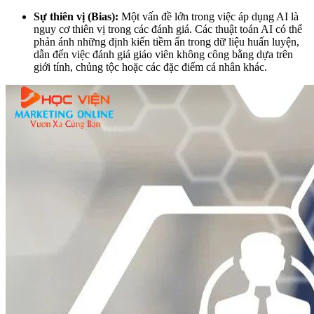
Sự thiên vị (Bias):
Một vấn đề lớn trong việc áp dụng AI là
nguy cơ thiên vị trong các đánh giá. Các thuật toán AI có thể
phản ánh những định kiến tiềm ẩn trong dữ liệu huấn luyện,
dẫn đến việc đánh giá giáo viên không công bằng dựa trên
giới tính, chủng tộc hoặc các đặc điểm cá nhân khác.