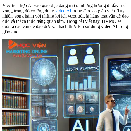
Việc tích hợp AI vào giáo dục đang mở ra những hướng đi đầy triển
vọng, trong đó có ứng dụng
video AI
trong đào tạo giáo viên. Tuy
nhiên, song hành với những lợi ích vượt trội, là hàng loạt vấn đề đạo
đức và thách thức đáng quan tâm. Trong bài viết này, HVMO sẽ
đưa ra các vấn đề đạo đức và thách thức khi sử dụng video AI trong
giáo dục.