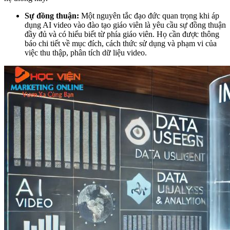
Sự đồng thuận:
Một nguyên tắc đạo đức quan trọng khi áp
dụng AI video vào đào tạo giáo viên là yêu cầu sự đồng thuận
đầy đủ và có hiểu biết từ phía giáo viên. Họ cần được thông
báo chi tiết về mục đích, cách thức sử dụng và phạm vi của
việc thu thập, phân tích dữ liệu video.