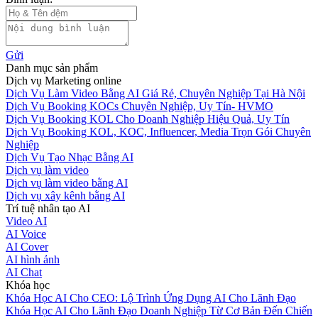
Gửi
Danh mục sản phẩm
Dịch vụ Marketing online
Dịch Vụ Làm Video Bằng AI Giá Rẻ, Chuyên Nghiệp Tại Hà Nội
Dịch Vụ Booking KOCs Chuyên Nghiệp, Uy Tín- HVMO
Dịch Vụ Booking KOL Cho Doanh Nghiệp Hiệu Quả, Uy Tín
Dịch Vụ Booking KOL, KOC, Influencer, Media Trọn Gói Chuyên
Nghiệp
Dịch Vụ Tạo Nhạc Bằng AI
Dịch vụ làm video
Dịch vụ làm video bằng AI
Dịch vụ xây kênh bằng AI
Trí tuệ nhân tạo AI
Video AI
AI Voice
AI Cover
AI hình ảnh
AI Chat
Khóa học
Khóa Học AI Cho CEO: Lộ Trình Ứng Dụng AI Cho Lãnh Đạo
Khóa Học AI Cho Lãnh Đạo Doanh Nghiệp Từ Cơ Bản Đến Chiến