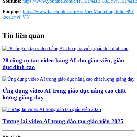
Youtube
:
https://www.youtube.com/c/H%E1%BB%8DcVi%E1%BB
Fanpage
:
https://www.facebook.com/HocVienMarketingOnline89?
locale=vi_VN
Tin liên quan
28 công cụ tạo video bằng AI cho giáo viên, giáo
dục đỉnh cao
Ứng dụng video AI trong giáo dục nâng cao chất
lượng giảng dạy
Tương lai video AI trong đào tạo giáo viên 2025
Bình luận: