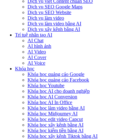
Dịch vụ viết Content chuẩn SEO
Dịch vụ SEO Google Maps
Dịch vụ SEO Website
Dịch vụ làm video
Dịch vụ làm video bằng AI
Dịch vụ xây kênh bằng AI
Trí tuệ nhân tạo AI
AI Chat
AI hình ảnh
AI Video
AI Cover
AI Voice
Khóa học
Khóa học quảng cáo Google
Khóa học quảng cáo Facebook
Khóa học Youtube
Khóa học AI cho doanh nghiệp
Khóa học AI Conversion
Khóa học AI In Office
Khóa học làm video bằng AI
Khóa học Midjourney AI
Khóa học edit video Capcut
Khóa học xây kênh bằng AI
Khóa học kiếm tiền bằng AI
Khóa học xây kênh Tiktok bằng AI