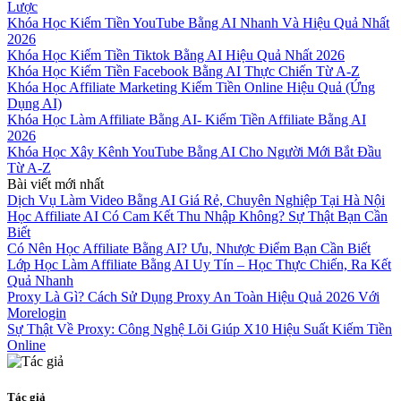
Lược
Khóa Học Kiếm Tiền YouTube Bằng AI Nhanh Và Hiệu Quả Nhất
2026
Khóa Học Kiếm Tiền Tiktok Bằng AI Hiệu Quả Nhất 2026
Khóa Học Kiếm Tiền Facebook Bằng AI Thực Chiến Từ A-Z
Khóa Học Affiliate Marketing Kiếm Tiền Online Hiệu Quả (Ứng
Dụng AI)
Khóa Học Làm Affiliate Bằng AI- Kiếm Tiền Affiliate Bằng AI
2026
Khóa Học Xây Kênh YouTube Bằng AI Cho Người Mới Bắt Đầu
Từ A-Z
Bài viết mới nhất
Dịch Vụ Làm Video Bằng AI Giá Rẻ, Chuyên Nghiệp Tại Hà Nội
Học Affiliate AI Có Cam Kết Thu Nhập Không? Sự Thật Bạn Cần
Biết
Có Nên Học Affiliate Bằng AI? Ưu, Nhược Điểm Bạn Cần Biết
Lớp Học Làm Affiliate Bằng AI Uy Tín – Học Thực Chiến, Ra Kết
Quả Nhanh
Proxy Là Gì? Cách Sử Dụng Proxy An Toàn Hiệu Quả 2026 Với
Morelogin
Sự Thật Về Proxy: Công Nghệ Lõi Giúp X10 Hiệu Suất Kiếm Tiền
Online
Tác giả