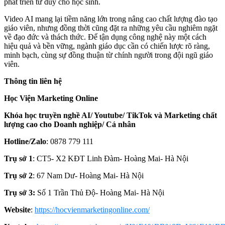
phát triển tư duy cho học sinh.
Video AI mang lại tiềm năng lớn trong nâng cao chất lượng đào tạo
giáo viên, nhưng đồng thời cũng đặt ra những yêu cầu nghiêm ngặt
về đạo đức và thách thức. Để tận dụng công nghệ này một cách
hiệu quả và bền vững, ngành giáo dục cần có chiến lược rõ ràng,
minh bạch, cùng sự đồng thuận từ chính người trong đội ngũ giáo
viên.
Thông tin liên hệ
Học Viện Marketing Online
Khóa học truyền nghề AI/ Youtube/ TikTok và Marketing chất
lượng cao cho Doanh nghiệp/ Cá nhân
Hotline/Zalo
: 0878 779 111
Trụ sở 1
: CT5- X2 KĐT Linh Đàm- Hoàng Mai- Hà Nội
Trụ sở 2
: 67 Nam Dư- Hoàng Mai- Hà Nội
Trụ sở 3:
Số 1 Trần Thủ Độ- Hoàng Mai- Hà Nội
Website
:
https://hocvienmarketingonline.com/