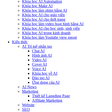
Khóa học AI Automation
Khóa học Make AI
Khóa học làm phim bằng AI
Khóa học AI cho giáo viên
Khóa học AI cho thời trang
Khóa học làm video hoạt hình bằng AI
Khóa học AI cho học sinh, sinh viên
Khóa hoc AI trong kinh doanh
Khóa học làm Youtube view ngoại
Kiến thức
AI Trí tuệ nhân tạo
Chat AI
Hình ảnh AI
Video AI
Cover AI
Voice AI
Khóa học về AI
Đào tạo AI
Ứng dụng của AI
AI News
Marketing
Thiết kế Langding Page
Affiliate Marketing
Website
SEO