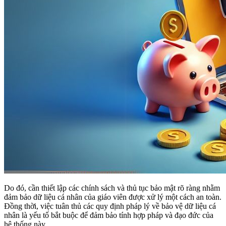
Do đó, cần thiết lập các chính sách và thủ tục bảo mật rõ ràng nhằm
đảm bảo dữ liệu cá nhân của giáo viên được xử lý một cách an toàn.
Đồng thời, việc tuân thủ các quy định pháp lý về bảo vệ dữ liệu cá
nhân là yếu tố bắt buộc để đảm bảo tính hợp pháp và đạo đức của
hệ thống này.