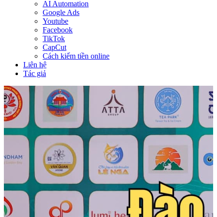
AI Automation
Google Ads
Youtube
Facebook
TikTok
CapCut
Cách kiếm tiền online
Liên hệ
Tác giả