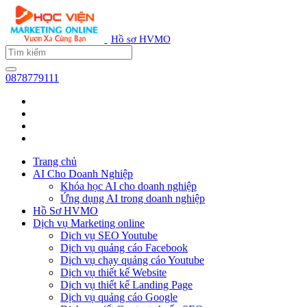
Hồ sơ HVMO
0878779111
Trang chủ
AI Cho Doanh Nghiệp
Khóa học AI cho doanh nghiệp
Ứng dụng AI trong doanh nghiệp
Hồ Sơ HVMO
Dịch vụ Marketing online
Dịch vụ SEO Youtube
Dịch vụ quảng cáo Facebook
Dịch vụ chạy quảng cáo Youtube
Dịch vụ thiết kế Website
Dịch vụ thiết kế Landing Page
Dịch vụ quảng cáo Google