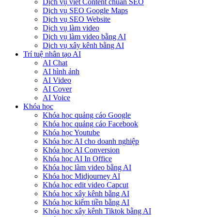
Dịch vụ viết Content chuẩn SEO
Dịch vụ SEO Google Maps
Dịch vụ SEO Website
Dịch vụ làm video
Dịch vụ làm video bằng AI
Dịch vụ xây kênh bằng AI
Trí tuệ nhân tạo AI
AI Chat
AI hình ảnh
AI Video
AI Cover
AI Voice
Khóa học
Khóa học quảng cáo Google
Khóa học quảng cáo Facebook
Khóa học Youtube
Khóa học AI cho doanh nghiệp
Khóa học AI Conversion
Khóa học AI In Office
Khóa học làm video bằng AI
Khóa học Midjourney AI
Khóa học edit video Capcut
Khóa học xây kênh bằng AI
Khóa học kiếm tiền bằng AI
Khóa học xây kênh Tiktok bằng AI