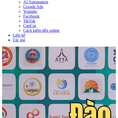
AI Automation
Google Ads
Youtube
Facebook
TikTok
CapCut
Cách kiếm tiền online
Liên hệ
Tác giả