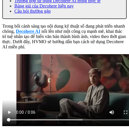
Trường hợp sử dụng Decohere AI trong thực tế
Bảng giá của Decohere hiện nay
Câu hỏi thường gặp
Trong bối cảnh sáng tạo nội dung kỹ thuật số đang phát triển nhanh
chóng,
Decohere AI
nổi lên như một công cụ mạnh mẽ, khai thác
trí tuệ nhân tạo để biến văn bản thành hình ảnh, video theo thời gian
thực. Dưới đây, HVMO sẽ hướng dẫn bạn cách sử dụng Decohere
AI miễn phí.