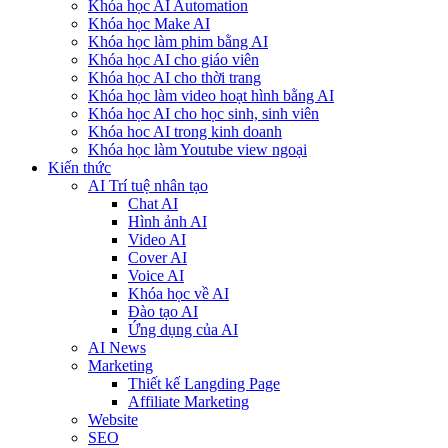
Khóa học AI Automation
Khóa học Make AI
Khóa học làm phim bằng AI
Khóa học AI cho giáo viên
Khóa học AI cho thời trang
Khóa học làm video hoạt hình bằng AI
Khóa học AI cho học sinh, sinh viên
Khóa hoc AI trong kinh doanh
Khóa học làm Youtube view ngoại
Kiến thức
AI Trí tuệ nhân tạo
Chat AI
Hình ảnh AI
Video AI
Cover AI
Voice AI
Khóa học về AI
Đào tạo AI
Ứng dụng của AI
AI News
Marketing
Thiết kế Langding Page
Affiliate Marketing
Website
SEO