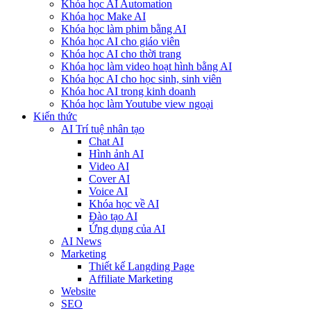
Khóa học AI Automation
Khóa học Make AI
Khóa học làm phim bằng AI
Khóa học AI cho giáo viên
Khóa học AI cho thời trang
Khóa học làm video hoạt hình bằng AI
Khóa học AI cho học sinh, sinh viên
Khóa hoc AI trong kinh doanh
Khóa học làm Youtube view ngoại
Kiến thức
AI Trí tuệ nhân tạo
Chat AI
Hình ảnh AI
Video AI
Cover AI
Voice AI
Khóa học về AI
Đào tạo AI
Ứng dụng của AI
AI News
Marketing
Thiết kế Langding Page
Affiliate Marketing
Website
SEO