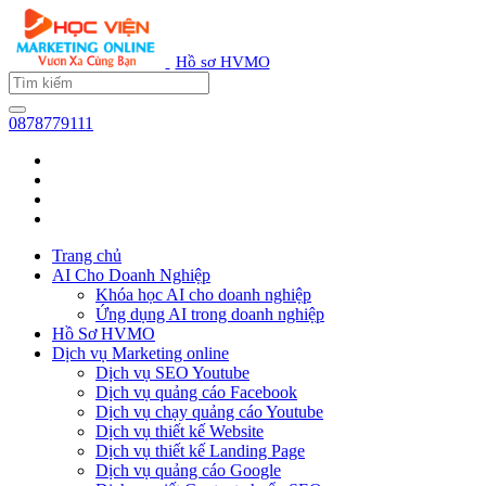
Hồ sơ HVMO
0878779111
Trang chủ
AI Cho Doanh Nghiệp
Khóa học AI cho doanh nghiệp
Ứng dụng AI trong doanh nghiệp
Hồ Sơ HVMO
Dịch vụ Marketing online
Dịch vụ SEO Youtube
Dịch vụ quảng cáo Facebook
Dịch vụ chạy quảng cáo Youtube
Dịch vụ thiết kế Website
Dịch vụ thiết kế Landing Page
Dịch vụ quảng cáo Google