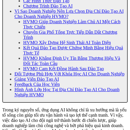
Các Hình Thức Đào Tạo
Chương Trình Đào Tạo AI
Vì Sao Doanh Nghiệp Nên Lựa Chọn Địa Chỉ Đào Tạo AI
Cho Doanh Nghiệp HVMO?
HVMO Giúp Doanh Nghiệp Làm Chủ AI Một Cách
Thực Chiến
Chuyên Gia Phố Tổng Trực Tiếp Dẫn Dắt Chương
Trình
HVMO Xây Dựng Hệ Sinh Thái AI Toàn Diện
Kết Quả Đào Tạo Được Chứng Minh Bằng Hiệu Quả
Thực Tế
HVMO Khẳng Định Uy Tín Bằng Thương Hiệu Và
Đối Tác Toàn Cầu
HVMO Cam Kết Đồng Hành Sau Đào Tạo
Đối Tượng Phù Hợp Với Khóa Học AI Cho Doanh Nghiệp
Giảng Viên Đào Tạo AI
Feedback Của Học Viên
Hình Ảnh Lớp Học Tại Địa Chỉ Đào Tạo AI Cho Doanh
Nghiệp HVMO
Trong kỷ nguyên số, ứng dụng AI không chỉ là xu hướng mà là yếu
tố sống còn giúp tối ưu vận hành và tạo lợi thế cạnh tranh. Vì vậy,
việc đào tạo AI cho đội ngũ trở thành bước đi chiến lược, giúp
doanh nghiệp làm chủ công nghệ và bứt phá hiệu quả kinh doanh.