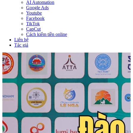
AI Automation
Google Ads
Youtube
Facebook
TikTok
CapCut
Cách kiếm tiền online
Liên hệ
Tác giả