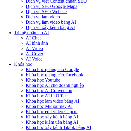
Dịch vụ viết Content chuẩn SEO
Dịch vụ SEO Google Maps
Dịch vụ SEO Website
Dịch vụ làm video
Dịch vụ làm video bằng AI
Dịch vụ xây kênh bằng AI
Trí tuệ nhân tạo AI
AI Chat
AI hình ảnh
AI Video
AI Cover
AI Voice
Khóa học
Khóa học quảng cáo Google
Khóa học quảng cáo Facebook
Khóa học Youtube
Khóa học AI cho doanh nghiệp
Khóa học AI Conversion
Khóa học AI In Office
Khóa học làm video bằng AI
Khóa học Midjourney AI
Khóa học edit video Capcut
Khóa học xây kênh bằng AI
Khóa học kiếm tiền bằng AI
Khóa học xây kênh Tiktok bằng AI