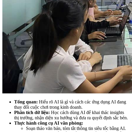
Tổng quan:
Hiểu rõ AI là gì và cách các ứng dụng AI đang
thay đổi cuộc chơi trong kinh doanh.
Phân tích dữ liệu:
Học cách dùng AI để khai thác insights
thị trường, nhận diện xu hướng và đưa ra quyết định sắc bén.
Thực hành công cụ AI văn phòng:
Soạn thảo văn bản, tóm tắt thông tin siêu tốc bằng AI.