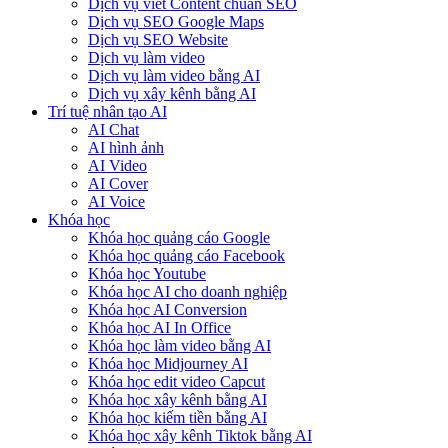
Dịch vụ viết Content chuẩn SEO
Dịch vụ SEO Google Maps
Dịch vụ SEO Website
Dịch vụ làm video
Dịch vụ làm video bằng AI
Dịch vụ xây kênh bằng AI
Trí tuệ nhân tạo AI
AI Chat
AI hình ảnh
AI Video
AI Cover
AI Voice
Khóa học
Khóa học quảng cáo Google
Khóa học quảng cáo Facebook
Khóa học Youtube
Khóa học AI cho doanh nghiệp
Khóa học AI Conversion
Khóa học AI In Office
Khóa học làm video bằng AI
Khóa học Midjourney AI
Khóa học edit video Capcut
Khóa học xây kênh bằng AI
Khóa học kiếm tiền bằng AI
Khóa học xây kênh Tiktok bằng AI