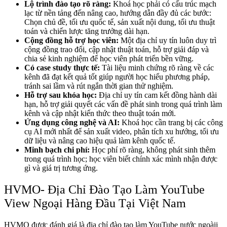
Lộ trình đào tạo rõ ràng:
Khoá học phải có cấu trúc mạch
lạc từ nền tảng đến nâng cao, hướng dẫn đầy đủ các bước:
Chọn chủ đề, tối ưu quốc tế, sản xuất nội dung, tối ưu thuật
toán và chiến lược tăng trưởng dài hạn.
Cộng đồng hỗ trợ học viên:
Một địa chỉ uy tín luôn duy trì
cộng đồng trao đổi, cập nhật thuật toán, hỗ trợ giải đáp và
chia sẻ kinh nghiệm để học viên phát triển bền vững.
Có case study thực tế:
Tài liệu minh chứng rõ ràng về các
kênh đã đạt kết quả tốt giúp người học hiểu phương pháp,
tránh sai lầm và rút ngắn thời gian thử nghiệm.
Hỗ trợ sau khóa học:
Địa chỉ uy tín cam kết đồng hành dài
hạn, hỗ trợ giải quyết các vấn đề phát sinh trong quá trình làm
kênh và cập nhật kiến thức theo thuật toán mới.
Ứng dụng công nghệ và AI:
Khoá học cần trang bị các công
cụ AI mới nhất để sản xuất video, phân tích xu hướng, tối ưu
dữ liệu và nâng cao hiệu quả làm kênh quốc tế.
Minh bạch chi phí:
Học phí rõ ràng, không phát sinh thêm
trong quá trình học; học viên biết chính xác mình nhận được
gì và giá trị tương ứng.
HVMO- Địa Chỉ Đào Tạo Làm YouTube
View Ngoại Hàng Đầu Tại Việt Nam
HVMO được đánh giá là địa chỉ đào tạo làm YouTube nước ngoàii