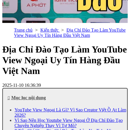
Trang chủ
Kiến thức
Địa Chỉ Đào Tạo Làm YouTube
View Ngoại Uy Tín Hàng Đầu Việt Nam
Địa Chỉ Đào Tạo Làm YouTube
View Ngoại Uy Tín Hàng Đầu
Việt Nam
2025-11-10 16:36:39
Mục lục nội dung
YouTube View Ngoại Là Gì? Vì Sao Creator Việt Ồ Ạt Làm
2026?
Vì Sao Nên Học Youtube View Ngoại Ở Địa Chỉ Đào Tạo
Chuyên Nghiệp Thay Vì Tự Mò?