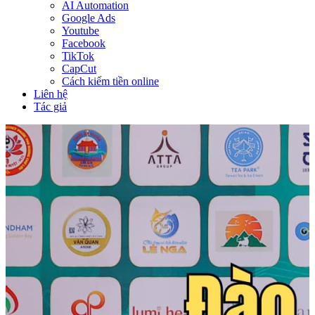
AI Automation
Google Ads
Youtube
Facebook
TikTok
CapCut
Cách kiếm tiền online
Liên hệ
Tác giả