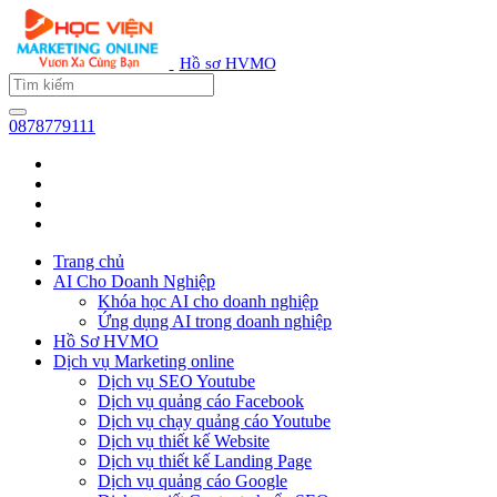
Hồ sơ HVMO
0878779111
Trang chủ
AI Cho Doanh Nghiệp
Khóa học AI cho doanh nghiệp
Ứng dụng AI trong doanh nghiệp
Hồ Sơ HVMO
Dịch vụ Marketing online
Dịch vụ SEO Youtube
Dịch vụ quảng cáo Facebook
Dịch vụ chạy quảng cáo Youtube
Dịch vụ thiết kế Website
Dịch vụ thiết kế Landing Page
Dịch vụ quảng cáo Google