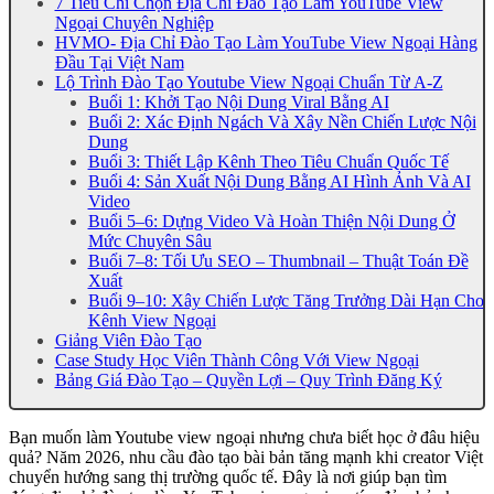
7 Tiêu Chí Chọn Địa Chỉ Đào Tạo Làm YouTube View
Ngoại Chuyên Nghiệp
HVMO- Địa Chỉ Đào Tạo Làm YouTube View Ngoại Hàng
Đầu Tại Việt Nam
Lộ Trình Đào Tạo Youtube View Ngoại Chuẩn Từ A-Z
Buổi 1: Khởi Tạo Nội Dung Viral Bằng AI
Buổi 2: Xác Định Ngách Và Xây Nền Chiến Lược Nội
Dung
Buổi 3: Thiết Lập Kênh Theo Tiêu Chuẩn Quốc Tế
Buổi 4: Sản Xuất Nội Dung Bằng AI Hình Ảnh Và AI
Video
Buổi 5–6: Dựng Video Và Hoàn Thiện Nội Dung Ở
Mức Chuyên Sâu
Buổi 7–8: Tối Ưu SEO – Thumbnail – Thuật Toán Đề
Xuất
Buổi 9–10: Xây Chiến Lược Tăng Trưởng Dài Hạn Cho
Kênh View Ngoại
Giảng Viên Đào Tạo
Case Study Học Viên Thành Công Với View Ngoại
Bảng Giá Đào Tạo – Quyền Lợi – Quy Trình Đăng Ký
Bạn muốn làm Youtube view ngoại nhưng chưa biết học ở đâu hiệu
quả? Năm 2026, nhu cầu đào tạo bài bản tăng mạnh khi creator Việt
chuyển hướng sang thị trường quốc tế. Đây là nơi giúp bạn tìm