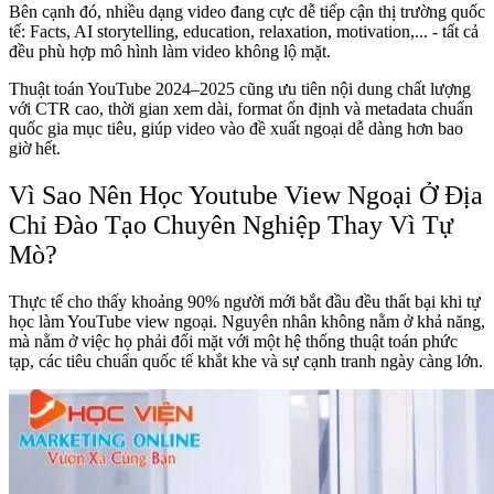
Bên cạnh đó, nhiều dạng video đang cực dễ tiếp cận thị trường quốc
tế: Facts, AI storytelling, education, relaxation, motivation,... - tất cả
đều phù hợp mô hình làm video không lộ mặt.
Thuật toán YouTube 2024–2025 cũng ưu tiên nội dung chất lượng
với CTR cao, thời gian xem dài, format ổn định và metadata chuẩn
quốc gia mục tiêu, giúp video vào đề xuất ngoại dễ dàng hơn bao
giờ hết.
Vì Sao Nên Học Youtube View Ngoại Ở Địa
Chỉ Đào Tạo Chuyên Nghiệp Thay Vì Tự
Mò?
Thực tế cho thấy khoảng 90% người mới bắt đầu đều thất bại khi tự
học làm YouTube view ngoại. Nguyên nhân không nằm ở khả năng,
mà nằm ở việc họ phải đối mặt với một hệ thống thuật toán phức
tạp, các tiêu chuẩn quốc tế khắt khe và sự cạnh tranh ngày càng lớn.