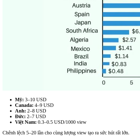
Mỹ:
3–10 USD
Canada:
4–9 USD
Anh:
2–8 USD
Đức:
2–7 USD
Việt Nam:
0.3–0.5 USD/1000 view
Chênh lệch 5–20 lần cho cùng lượng view tạo ra sức hút rất lớn.