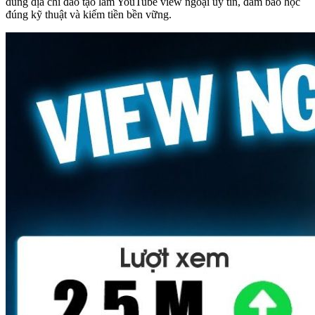
đúng địa chỉ đào tạo làm YouTube view ngoại uy tín, đảm bảo học
đúng kỹ thuật và kiếm tiền bền vững.