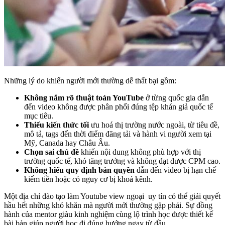
Những lý do khiến người mới thường dễ thất bại gồm:
Không nắm rõ thuật toán YouTube
ở từng quốc gia dẫn
đến video không được phân phối đúng tệp khán giả quốc tế
mục tiêu.
Thiếu kiến thức tối
ưu hoá
thị trường nước ngoài, từ tiêu đề,
mô tả, tags đến thời điểm đăng tải và hành vi người xem tại
Mỹ, Canada hay Châu Âu.
Chọn sai chủ đề
khiến nội dung không phù hợp với thị
trường quốc tế, khó tăng trưởng và không đạt được CPM cao.
Không hiểu quy định bản quyền
dẫn đến video bị hạn chế
kiếm tiền hoặc có nguy cơ bị khoá kênh.
Một địa chỉ đào tạo làm Youtube view ngoại uy tín có thể giải quyết
hầu hết những khó khăn mà người mới thường gặp phải. Sự đồng
hành của mentor giàu kinh nghiệm cùng lộ trình học được thiết kế
bài bản giúp người học đi đúng hướng ngay từ đầu.