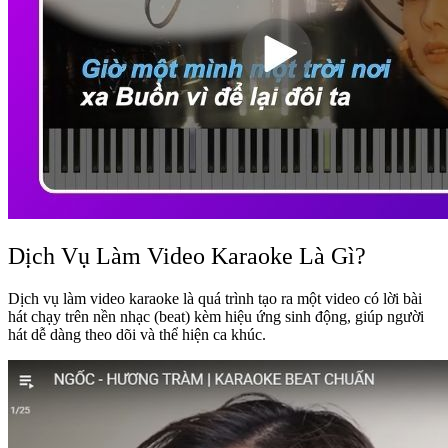
Dịch Vụ Làm Video Karaoke Là Gì?
Dịch vụ làm video karaoke là quá trình tạo ra một video có lời bài
hát chạy trên nền nhạc (beat) kèm hiệu ứng sinh động, giúp người
hát dễ dàng theo dõi và thể hiện ca khúc.