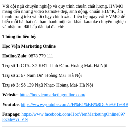
Với đội ngũ chuyên nghiệp và quy trình chuẩn chất lượng, HVMO
mang đến những video karaoke đẹp, sinh động, chuẩn HD/4K, âm
thanh trong trẻo và lời chạy chính xác. Liên hệ ngay với HVMO để
biến mỗi bài hát của bạn thành một sân khấu karaoke chuyên nghiệp
và nhận ưu đãi hấp dẫn tại địa chỉ:
Thông tin liên hệ:
Học Viện Marketing Online
Hotline/Zalo
: 0878 779 111
Trụ sở 1
: CT5- X2 KĐT Linh Đàm- Hoàng Mai- Hà Nội
Trụ sở 2
: 67 Nam Dư- Hoàng Mai- Hà Nội
Trụ sở 3
: Số 139 Ngũ Nhạc- Hoàng Mai- Hà Nội
Website
:
https://hocvienmarketingonline.com/
Youtube
:
https://www.youtube.com/c/H%E1%BB%8DcVi%E1%BB
Fanpage
:
https://www.facebook.com/HocVienMarketingOnline89?
locale=vi_VN