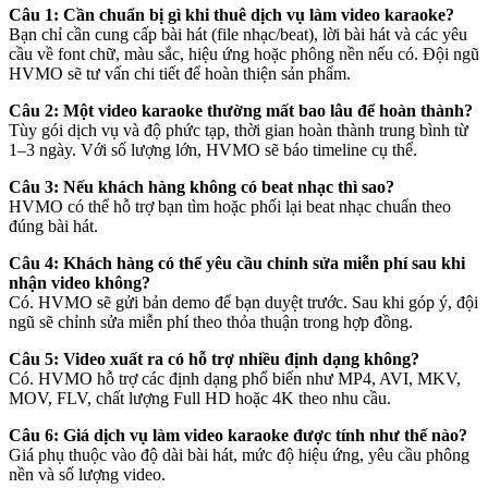
Câu 1: Cần chuẩn bị gì khi thuê dịch vụ làm video karaoke?
Bạn chỉ cần cung cấp bài hát (file nhạc/beat), lời bài hát và các yêu
cầu về font chữ, màu sắc, hiệu ứng hoặc phông nền nếu có. Đội ngũ
HVMO sẽ tư vấn chi tiết để hoàn thiện sản phẩm.
Câu 2: Một video karaoke thường mất bao lâu để hoàn thành?
Tùy gói dịch vụ và độ phức tạp, thời gian hoàn thành trung bình từ
1–3 ngày. Với số lượng lớn, HVMO sẽ báo timeline cụ thể.
Câu 3: Nếu khách hàng không có beat nhạc thì sao?
HVMO có thể hỗ trợ bạn tìm hoặc phối lại beat nhạc chuẩn theo
đúng bài hát.
Câu 4: Khách hàng có thể yêu cầu chỉnh sửa miễn phí sau khi
nhận video không?
Có. HVMO sẽ gửi bản demo để bạn duyệt trước. Sau khi góp ý, đội
ngũ sẽ chỉnh sửa miễn phí theo thỏa thuận trong hợp đồng.
Câu 5: Video xuất ra có hỗ trợ nhiều định dạng không?
Có. HVMO hỗ trợ các định dạng phổ biến như MP4, AVI, MKV,
MOV, FLV, chất lượng Full HD hoặc 4K theo nhu cầu.
Câu 6: Giá dịch vụ làm video karaoke được tính như thế nào?
Giá phụ thuộc vào độ dài bài hát, mức độ hiệu ứng, yêu cầu phông
nền và số lượng video.