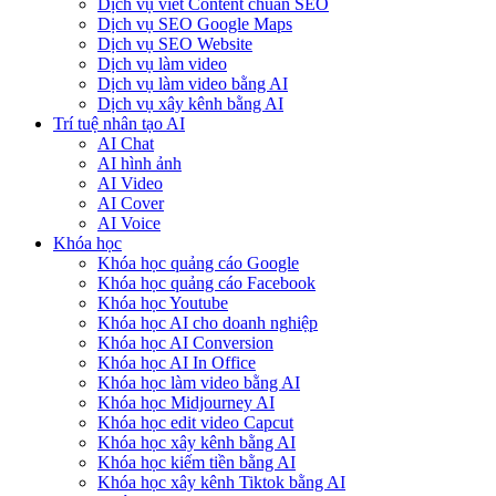
Dịch vụ viết Content chuẩn SEO
Dịch vụ SEO Google Maps
Dịch vụ SEO Website
Dịch vụ làm video
Dịch vụ làm video bằng AI
Dịch vụ xây kênh bằng AI
Trí tuệ nhân tạo AI
AI Chat
AI hình ảnh
AI Video
AI Cover
AI Voice
Khóa học
Khóa học quảng cáo Google
Khóa học quảng cáo Facebook
Khóa học Youtube
Khóa học AI cho doanh nghiệp
Khóa học AI Conversion
Khóa học AI In Office
Khóa học làm video bằng AI
Khóa học Midjourney AI
Khóa học edit video Capcut
Khóa học xây kênh bằng AI
Khóa học kiếm tiền bằng AI
Khóa học xây kênh Tiktok bằng AI