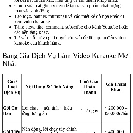
lời bài hát chuẩn xác, hiệu ứng và âm thanh khớp nhau.
Chỉnh sửa, cắt ghép video để tạo ra sản phẩm chất lượng,
màu sắc sinh động.
Tạo logo, banner, thumbnail và các thiết kế đồ họa khác đi
kèm video karaoke.
Tăng view, like, comment, subscribe cho kênh Youtube hoặc
các nền tảng khác.
Tư vấn, hỗ trợ và giải quyết các vấn đề liên quan đến video
karaoke của khách hàng.
Bảng Giá Dịch Vụ Làm Video Karaoke Mới
Nhất
Gói /
Thời Gian
Giá Tham
Loại
Nội Dung & Tính Năng
Hoàn
Khảo
Dịch Vụ
Thành
Gói Cơ
Lời chạy + nền tĩnh + hiệu
~ 200.000 –
1–2 ngày
Bản
ứng đơn giản
350.000đ/bài
Nền động, lời chạy tùy chỉnh
Gói Tiêu
~ 400.000 –