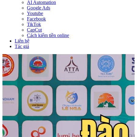
AI Automation
Google Ads
Youtube
Facebook
TikTok
CapCut
Cách kiếm tiền online
Liên hệ
Tác giả