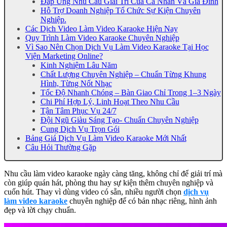
Đáp Ứng Nhu Cầu Giải Trí Của Cá Nhân Và Gia Đình
Hỗ Trợ Doanh Nghiệp Tổ Chức Sự Kiện Chuyên
Nghiệp.
Các Dịch Video Làm Video Karaoke Hiện Nay
Quy Trình Làm Video Karaoke Chuyên Nghiệp
Vì Sao Nên Chọn Dịch Vụ Làm Video Karaoke Tại Học
Viện Marketing Online?
Kinh Nghiệm Lâu Năm
Chất Lượng Chuyên Nghiệp – Chuẩn Từng Khung
Hình, Từng Nốt Nhạc
Tốc Độ Nhanh Chóng – Bàn Giao Chỉ Trong 1–3 Ngày
Chi Phí Hợp Lý, Linh Hoạt Theo Nhu Cầu
Tận Tâm Phục Vụ 24/7
Đội Ngũ Giàu Sáng Tạo- Chuẩn Chuyên Nghiệp
Cung Dịch Vụ Trọn Gói
Bảng Giá Dịch Vụ Làm Video Karaoke Mới Nhất
Câu Hỏi Thường Gặp
Nhu cầu làm video karaoke ngày càng tăng, không chỉ để giải trí mà
còn giúp quán hát, phòng thu hay sự kiện thêm chuyên nghiệp và
cuốn hút. Thay vì dùng video có sẵn, nhiều người chọn
dịch vụ
làm video karaoke
chuyên nghiệp để có bản nhạc riêng, hình ảnh
đẹp và lời chạy chuẩn.