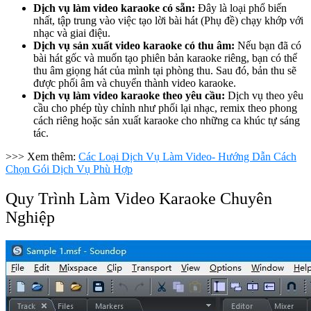
Dịch vụ làm video karaoke có sẵn:
Đây là loại phổ biến
nhất, tập trung vào việc tạo lời bài hát (Phụ đề) chạy khớp với
nhạc và giai điệu.
Dịch vụ sản xuất video karaoke có thu âm:
Nếu bạn đã có
bài hát gốc và muốn tạo phiên bản karaoke riêng, bạn có thể
thu âm giọng hát của mình tại phòng thu. Sau đó, bản thu sẽ
được phối âm và chuyển thành video karaoke.
Dịch vụ làm video karaoke theo yêu cầu:
Dịch vụ theo yêu
cầu cho phép tùy chỉnh như phối lại nhạc, remix theo phong
cách riêng hoặc sản xuất karaoke cho những ca khúc tự sáng
tác.
>>> Xem thêm:
Các Loại Dịch Vụ Làm Video- Hướng Dẫn Cách
Chọn Gói Dịch Vụ Phù Hợp
Quy Trình Làm Video Karaoke Chuyên
Nghiệp