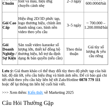
font và màu, hiệu ứng
2–3 ngày
Chuẩn
600.000đ/bài
chuyển cảnh nhẹ
Hiệu ứng 2D/3D phức tạp,
Gói Cao
logo thương hiệu, chỉnh âm
~ 700.000 –
3–5 ngày
Cấp
thanh nâng cao, hình nền
1.200.000đ/bài
video theo yêu cầu
Gói
Sản xuất video karaoke số
Giá tùy số
Doanh
lượng lớn, thiết kế đồng bộ
Theo thỏa
lượng & yêu
Nghiệp /
thương hiệu, hỗ trợ đa định
thuận
cầu riêng
Sự Kiện
dạng & bản quyền (nếu cần)
Lưu ý:
Giá tham khảo
có thể thay đổi tùy theo độ phức tạp của bài
hát, độ dài lời, yêu cầu hiệu ứng và hình ảnh nền. Để có báo giá chi
tiết nhất theo yêu cầu hãy liên hệ tới Zalo/Hotline
0878 779 111
hoặc để lại thông tin liên hệ cuối bài viết.
>>> Xem thêm:
Kiến thức
về Marketing 2025
Câu Hỏi Thường Gặp