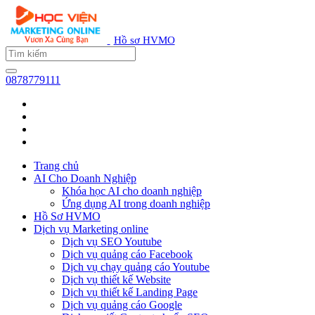
Hồ sơ HVMO
0878779111
Trang chủ
AI Cho Doanh Nghiệp
Khóa học AI cho doanh nghiệp
Ứng dụng AI trong doanh nghiệp
Hồ Sơ HVMO
Dịch vụ Marketing online
Dịch vụ SEO Youtube
Dịch vụ quảng cáo Facebook
Dịch vụ chạy quảng cáo Youtube
Dịch vụ thiết kế Website
Dịch vụ thiết kế Landing Page
Dịch vụ quảng cáo Google