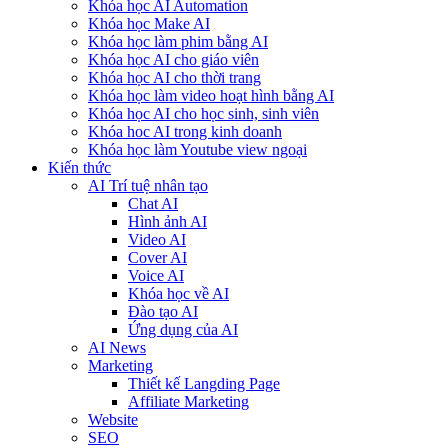
Khóa học AI Automation
Khóa học Make AI
Khóa học làm phim bằng AI
Khóa học AI cho giáo viên
Khóa học AI cho thời trang
Khóa học làm video hoạt hình bằng AI
Khóa học AI cho học sinh, sinh viên
Khóa hoc AI trong kinh doanh
Khóa học làm Youtube view ngoại
Kiến thức
AI Trí tuệ nhân tạo
Chat AI
Hình ảnh AI
Video AI
Cover AI
Voice AI
Khóa học về AI
Đào tạo AI
Ứng dụng của AI
AI News
Marketing
Thiết kế Langding Page
Affiliate Marketing
Website
SEO