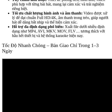
phù hợp với từng bài hát, mang lại cảm xúc và trải nghiệm
riêng biệt.
Tối ưu chất lượng hình ảnh và âm thanh:
Video được xử
lý để đạt chuẩn Full HD/4K, âm thanh trong trẻo, giúp người
hát dễ dàng bắt nhịp và thể hiện cảm xúc.
Hỗ trợ đa định dạng phổ biến:
Xuất file dưới nhiều định
dạng như MP4, AVI, MKV, MOV, FLV… tương thích với
hầu hết thiết bị và hệ thống karaoke hiện nay.
Tốc Độ Nhanh Chóng – Bàn Giao Chỉ Trong 1–3
Ngày