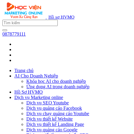
Hồ sơ HVMO
0878779111
Trang chủ
AI Cho Doanh Nghiệp
Khóa học AI cho doanh nghiệp
Ứng dụng AI trong doanh nghiệp
Hồ Sơ HVMO
Dịch vụ Marketing online
Dịch vụ SEO Youtube
Dịch vụ quảng cáo Facebook
Dịch vụ chạy quảng cáo Youtube
Dịch vụ thiết kế Website
Dịch vụ thiết kế Landing Page
Dịch vụ quảng cáo Google