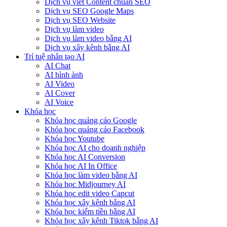
Dịch vụ viết Content chuẩn SEO
Dịch vụ SEO Google Maps
Dịch vụ SEO Website
Dịch vụ làm video
Dịch vụ làm video bằng AI
Dịch vụ xây kênh bằng AI
Trí tuệ nhân tạo AI
AI Chat
AI hình ảnh
AI Video
AI Cover
AI Voice
Khóa học
Khóa học quảng cáo Google
Khóa học quảng cáo Facebook
Khóa học Youtube
Khóa học AI cho doanh nghiệp
Khóa học AI Conversion
Khóa học AI In Office
Khóa học làm video bằng AI
Khóa học Midjourney AI
Khóa học edit video Capcut
Khóa học xây kênh bằng AI
Khóa học kiếm tiền bằng AI
Khóa học xây kênh Tiktok bằng AI