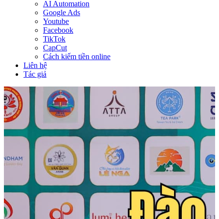
AI Automation
Google Ads
Youtube
Facebook
TikTok
CapCut
Cách kiếm tiền online
Liên hệ
Tác giả