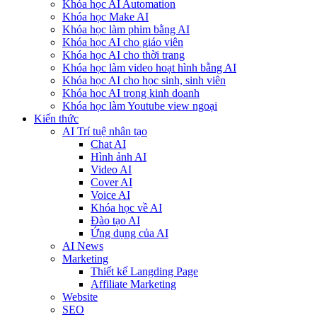
Khóa học AI Automation
Khóa học Make AI
Khóa học làm phim bằng AI
Khóa học AI cho giáo viên
Khóa học AI cho thời trang
Khóa học làm video hoạt hình bằng AI
Khóa học AI cho học sinh, sinh viên
Khóa hoc AI trong kinh doanh
Khóa học làm Youtube view ngoại
Kiến thức
AI Trí tuệ nhân tạo
Chat AI
Hình ảnh AI
Video AI
Cover AI
Voice AI
Khóa học về AI
Đào tạo AI
Ứng dụng của AI
AI News
Marketing
Thiết kế Langding Page
Affiliate Marketing
Website
SEO