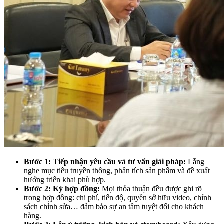
Bước 1: Tiếp nhận yêu cầu và tư vấn giải pháp:
Lắng
nghe mục tiêu truyền thông, phân tích sản phẩm và đề xuất
hướng triển khai phù hợp.
Bước 2: Ký hợp đồng:
Mọi thỏa thuận đều được ghi rõ
trong hợp đồng: chi phí, tiến độ, quyền sở hữu video, chính
sách chỉnh sửa… đảm bảo sự an tâm tuyệt đối cho khách
hàng.