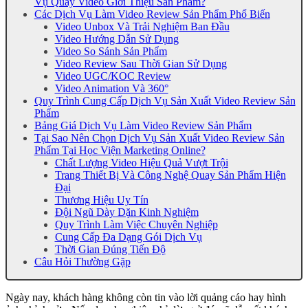
Vụ Quay Video Giới Thiệu Sản Phẩm?
Các Dịch Vụ Làm Video Review Sản Phẩm Phổ Biến
Video Unbox Và Trải Nghiệm Ban Đầu
Video Hướng Dẫn Sử Dụng
Video So Sánh Sản Phẩm
Video Review Sau Thời Gian Sử Dụng
Video UGC/KOC Review
Video Animation Và 360°
Quy Trình Cung Cấp Dịch Vụ Sản Xuất Video Review Sản
Phẩm
Bảng Giá Dịch Vụ Làm Video Review Sản Phẩm
Tại Sao Nên Chọn Dịch Vụ Sản Xuất Video Review Sản
Phẩm Tại Học Viện Marketing Online?
Chất Lượng Video Hiệu Quả Vượt Trội
Trang Thiết Bị Và Công Nghệ Quay Sản Phẩm Hiện
Đại
Thương Hiệu Uy Tín
Đội Ngũ Dày Dặn Kinh Nghiệm
Quy Trình Làm Việc Chuyên Nghiệp
Cung Cấp Đa Dạng Gói Dịch Vụ
Thời Gian Đúng Tiến Độ
Câu Hỏi Thường Gặp
Ngày nay, khách hàng không còn tin vào lời quảng cáo hay hình