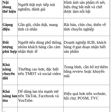
Nội
Hình ảnh sản phẩm rõ nét,
Người thật trực tiếp trải
dung
hiệu ứng bắt mắt và chữ
nghiệm, đánh giá
thể hiện
được làm nổi bật
Giọng
Gần gũi, chân thật, mang
Bài bản, chỉn chu, thiên về
điệu
tính cá nhân
tính chuyên nghiệp
Đối
Người tiêu dùng phổ thông,
Doanh nghiệp B2B, khách
tượng
nhóm khách hàng cần cảm
hàng ở giai đoạn nhận biết
phù hợp
nhận thực tế
sản phẩm
Khả
Trung bình, cần bổ trợ thêm
năng
Thường cao hơn, đặc biệt
bằng review hoặc khuyến
chuyển
trên TMĐT và social video
mãi
đổi
Khả
Dễ dàng lan tỏa mạnh mẽ
Hiệu quả hơn trên website,
năng lan
trên TikTok, Facebook và
hội chợ, POSM, TVC
tỏa
YouTube.