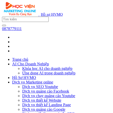
Hồ sơ HVMO
0878779111
Trang chủ
AI Cho Doanh Nghiệp
Khóa học AI cho doanh nghiệp
Ứng dụng AI trong doanh nghiệp
Hồ Sơ HVMO
Dịch vụ Marketing online
Dịch vụ SEO Youtube
Dịch vụ quảng cáo Facebook
Dịch vụ chạy quảng cáo Youtube
Dịch vụ thiết kế Website
Dịch vụ thiết kế Landing Page
Dịch vụ quảng cáo Google