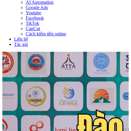
AI Automation
Google Ads
Youtube
Facebook
TikTok
CapCut
Cách kiếm tiền online
Liên hệ
Tác giả