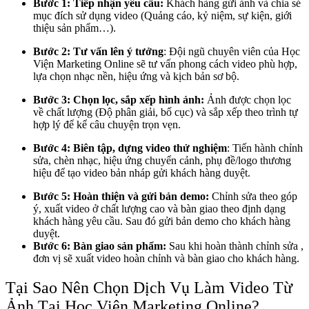
Bước 1: Tiếp nhận yêu cầu:
Khách hàng gửi ảnh và chia sẻ
mục đích sử dụng video (Quảng cáo, kỷ niệm, sự kiện, giới
thiệu sản phẩm…).
Bước 2: Tư vấn lên ý tưởng
:
Đội ngũ chuyên viên của Học
Viện Marketing Online sẽ tư vấn phong cách video phù hợp,
lựa chọn nhạc nền, hiệu ứng và kịch bản sơ bộ.
Bước 3: Chọn lọc, sắp xếp hình ảnh:
Ảnh được chọn lọc
về chất lượng (Độ phân giải, bố cục) và sắp xếp theo trình tự
hợp lý để kể câu chuyện trọn vẹn.
Bước 4: Biên tập, dựng video thử nghiệm
:
Tiến hành chỉnh
sửa, chèn nhạc, hiệu ứng chuyển cảnh, phụ đề/logo thương
hiệu để tạo video bản nháp gửi khách hàng duyệt.
Bước 5: Hoàn thiện và gửi bản demo:
Chỉnh sửa theo góp
ý, xuất video ở chất lượng cao và bàn giao theo định dạng
khách hàng yêu cầu. Sau đó gửi bản demo cho khách hàng
duyệt.
Bước 6: Bàn giao sản phẩm:
Sau khi hoàn thành chỉnh sửa ,
đơn vị sẽ xuất video hoàn chỉnh và bàn giao cho khách hàng.
Tại Sao Nên Chọn Dịch Vụ Làm Video Từ
Ảnh Tại Học Viện Marketing Online?