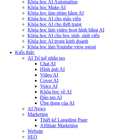
Khóa học AI Automation
Khóa học Make AI
Khóa học làm phim bằng AI
Khóa học AI cho giáo viên
Khóa học AI cho thời trang
Khóa học làm video hoạt hình bằng AI
Khóa học AI cho học sinh, sinh viên
Khóa hoc AI trong kinh doanh
Khóa học làm Youtube view ngoại
Kiến thức
AI Trí tuệ nhân tạo
Chat AI
Hình ảnh AI
Video AI
Cover AI
Voice AI
Khóa học về AI
Đào tạo AI
Ứng dụng của AI
AI News
Marketing
Thiết kế Langding Page
Affiliate Marketing
Website
SEO