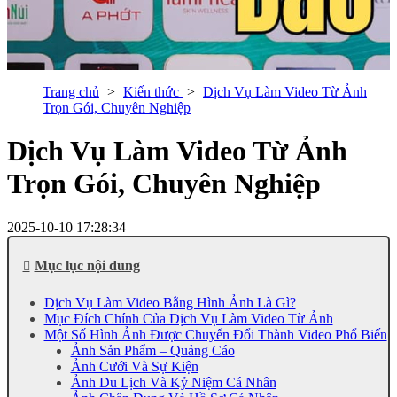
Trang chủ
Kiến thức
Dịch Vụ Làm Video Từ Ảnh
Trọn Gói, Chuyên Nghiệp
Dịch Vụ Làm Video Từ Ảnh
Trọn Gói, Chuyên Nghiệp
2025-10-10 17:28:34
Mục lục nội dung
Dịch Vụ Làm Video Bằng Hình Ảnh Là Gì?
Mục Đích Chính Của Dịch Vụ Làm Video Từ Ảnh
Một Số Hình Ảnh Được Chuyển Đổi Thành Video Phổ Biến
Ảnh Sản Phẩm – Quảng Cáo
Ảnh Cưới Và Sự Kiện
Ảnh Du Lịch Và Kỷ Niệm Cá Nhân