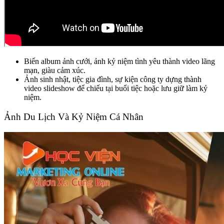
Biến album ảnh cưới, ảnh kỷ niệm tình yêu thành video lãng
mạn, giàu cảm xúc.
Ảnh sinh nhật, tiệc gia đình, sự kiện công ty dựng thành
video slideshow để chiếu tại buổi tiệc hoặc lưu giữ làm kỷ
niệm.
Ảnh Du Lịch Và Kỷ Niệm Cá Nhân