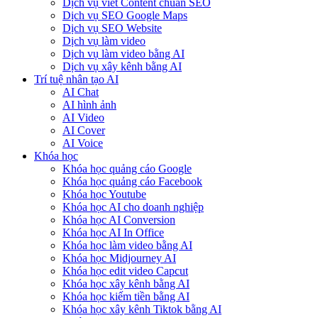
Dịch vụ viết Content chuẩn SEO
Dịch vụ SEO Google Maps
Dịch vụ SEO Website
Dịch vụ làm video
Dịch vụ làm video bằng AI
Dịch vụ xây kênh bằng AI
Trí tuệ nhân tạo AI
AI Chat
AI hình ảnh
AI Video
AI Cover
AI Voice
Khóa học
Khóa học quảng cáo Google
Khóa học quảng cáo Facebook
Khóa học Youtube
Khóa học AI cho doanh nghiệp
Khóa học AI Conversion
Khóa học AI In Office
Khóa học làm video bằng AI
Khóa học Midjourney AI
Khóa học edit video Capcut
Khóa học xây kênh bằng AI
Khóa học kiếm tiền bằng AI
Khóa học xây kênh Tiktok bằng AI