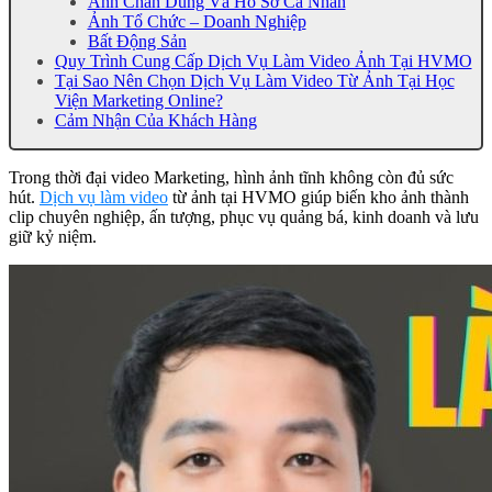
Ảnh Chân Dung Và Hồ Sơ Cá Nhân
Ảnh Tổ Chức – Doanh Nghiệp
Bất Động Sản
Quy Trình Cung Cấp Dịch Vụ Làm Video Ảnh Tại HVMO
Tại Sao Nên Chọn Dịch Vụ Làm Video Từ Ảnh Tại Học
Viện Marketing Online?
Cảm Nhận Của Khách Hàng
Trong thời đại video Marketing, hình ảnh tĩnh không còn đủ sức
hút.
Dịch vụ làm video
từ ảnh tại HVMO giúp biến kho ảnh thành
clip chuyên nghiệp, ấn tượng, phục vụ quảng bá, kinh doanh và lưu
giữ kỷ niệm.