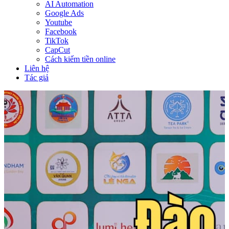
AI Automation
Google Ads
Youtube
Facebook
TikTok
CapCut
Cách kiếm tiền online
Liên hệ
Tác giả