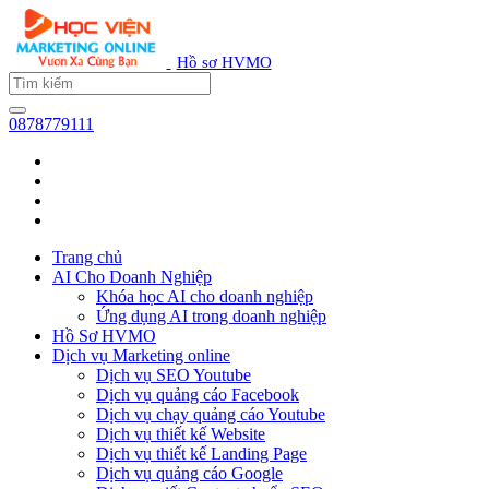
Hồ sơ HVMO
0878779111
Trang chủ
AI Cho Doanh Nghiệp
Khóa học AI cho doanh nghiệp
Ứng dụng AI trong doanh nghiệp
Hồ Sơ HVMO
Dịch vụ Marketing online
Dịch vụ SEO Youtube
Dịch vụ quảng cáo Facebook
Dịch vụ chạy quảng cáo Youtube
Dịch vụ thiết kế Website
Dịch vụ thiết kế Landing Page
Dịch vụ quảng cáo Google