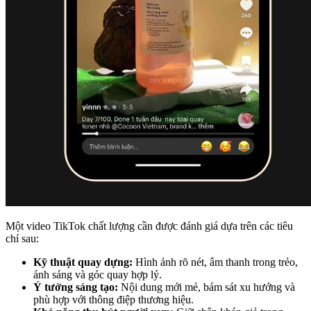
Một video TikTok chất lượng cần được đánh giá dựa trên các tiêu
chí sau:
Kỹ thuật quay dựng:
Hình ảnh rõ nét, âm thanh trong trẻo,
ánh sáng và góc quay hợp lý.
Ý tưởng sáng tạo:
Nội dung mới mẻ, bám sát xu hướng và
phù hợp với thông điệp thương hiệu.