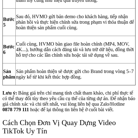
thẩm mỹ cũng như hiệu quả truyền thông.
Sau đó, HVMO gửi bản demo cho khách hàng, tiếp nhận
Bước
phản hồi và thực hiện chỉnh sửa trong phạm vi thỏa thuận để
5
hoàn thiện sản phẩm cuối cùng.
Cuối cùng, HVMO bàn giao file hoàn chỉnh (MP4, MOV,
Bước
4K...), hướng dẫn cách đăng tải và lưu trữ dữ liệu, đồng thời
6
hỗ trợ cho các lần chỉnh sửa hoặc tái sử dụng về sau.
Sản
Sản phẩm hoàn thiện sẽ được gửi cho Brand trong vòng 5–7
phẩm
ngày kể từ khi kết thúc hợp đồng.
Lưu ý:
Bảng giá trên chỉ mang tính chất tham khảo, chi phí thực tế
có thể thay đổi tùy theo yêu cầu cụ thể của từng dự án.
Để nhận báo
giá chính xác và chi tiết nhất, vui lòng liên hệ qua Zalo/Hotline
0878 779 111
hoặc để lại thông tin liên hệ ở cuối bài viết.
Cách Chọn Đơn Vị Quay Dựng Video
TikTok Uy Tín