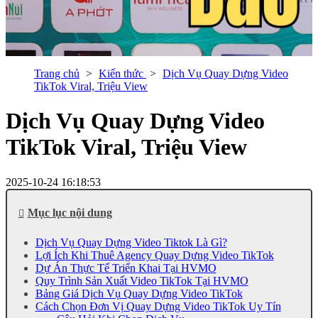
Trang chủ
Kiến thức
Dịch Vụ Quay Dựng Video
TikTok Viral, Triệu View
Dịch Vụ Quay Dựng Video
TikTok Viral, Triệu View
2025-10-24 16:18:53
Mục lục nội dung
Dịch Vụ Quay Dựng Video Tiktok Là Gì?
Lợi Ích Khi Thuê Agency Quay Dựng Video TikTok
Dự Án Thực Tế Triển Khai Tại HVMO
Quy Trình Sản Xuất Video TikTok Tại HVMO
Bảng Giá Dịch Vụ Quay Dựng Video TikTok
Cách Chọn Đơn Vị Quay Dựng Video TikTok Uy Tín