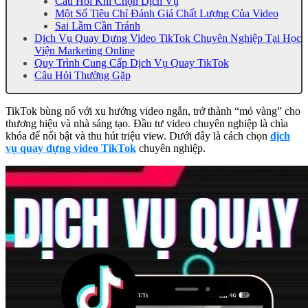
Câu Hỏi Khi Chọn Dịch Vụ
Một Số Tiêu Chí Đánh Giá Chất Lượng Của Video
Sai Lầm Cần Tránh
Dịch Vụ Quay Dựng Video TikTok Chuyên Nghiệp Tại Học
Viện Marketing Online
Quy Trình Cung Cấp Dịch Vụ Quay TikTok
Câu Hỏi Thường Gặp
TikTok bùng nổ với xu hướng video ngắn, trở thành “mỏ vàng” cho
thương hiệu và nhà sáng tạo. Đầu tư video chuyên nghiệp là chìa
khóa để nổi bật và thu hút triệu view. Dưới đây là cách chọn
dịch
vụ quay dựng video TikTok
chuyên nghiệp.