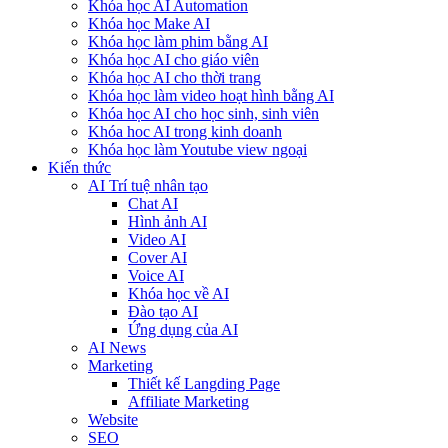
Khóa học AI Automation
Khóa học Make AI
Khóa học làm phim bằng AI
Khóa học AI cho giáo viên
Khóa học AI cho thời trang
Khóa học làm video hoạt hình bằng AI
Khóa học AI cho học sinh, sinh viên
Khóa hoc AI trong kinh doanh
Khóa học làm Youtube view ngoại
Kiến thức
AI Trí tuệ nhân tạo
Chat AI
Hình ảnh AI
Video AI
Cover AI
Voice AI
Khóa học về AI
Đào tạo AI
Ứng dụng của AI
AI News
Marketing
Thiết kế Langding Page
Affiliate Marketing
Website
SEO