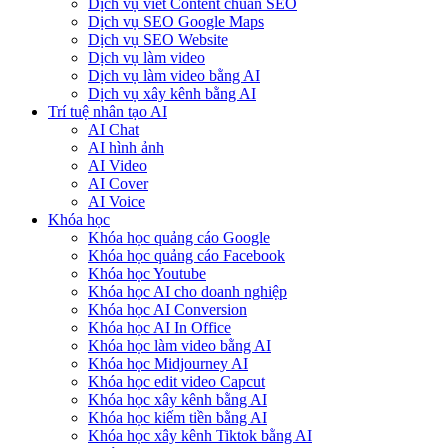
Dịch vụ viết Content chuẩn SEO
Dịch vụ SEO Google Maps
Dịch vụ SEO Website
Dịch vụ làm video
Dịch vụ làm video bằng AI
Dịch vụ xây kênh bằng AI
Trí tuệ nhân tạo AI
AI Chat
AI hình ảnh
AI Video
AI Cover
AI Voice
Khóa học
Khóa học quảng cáo Google
Khóa học quảng cáo Facebook
Khóa học Youtube
Khóa học AI cho doanh nghiệp
Khóa học AI Conversion
Khóa học AI In Office
Khóa học làm video bằng AI
Khóa học Midjourney AI
Khóa học edit video Capcut
Khóa học xây kênh bằng AI
Khóa học kiếm tiền bằng AI
Khóa học xây kênh Tiktok bằng AI