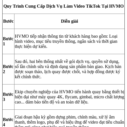
Quy Trình Cung Cấp Dịch Vụ Làm Video TikTok Tại HVMO
Bước
Diễn giải
HVMO tiếp nhận thông tin từ khách hàng bao gồm: Loại
Bước
hình video, mục tiêu truyền thông, ngân sách và thời gian
1
thực hiện dự kiến.
Sau đó, hai bên thống nhất về gói dịch vụ, quyền sử dụng,
Bước
số lần chỉnh sửa và định dạng sản phẩm bàn giao. Kịch bản
2
được soạn thảo, lịch quay được chốt, và hợp đồng được ký
kết chính thức.
Ekip chuyên nghiệp của HVMO tiến hành quay bằng thiết bị
Bước
hiện đại như máy quay 4K, flycam, gimbal, micro chất lượng
3
cao... đảm bảo tiến độ và an toàn dữ liệu.
Giai đoạn hậu kỳ gồm dựng phim, chỉnh màu, xử lý âm
Bước
thanh, thêm logo, phụ đề và hiệu ứng để video đạt tiêu chuẩn
4