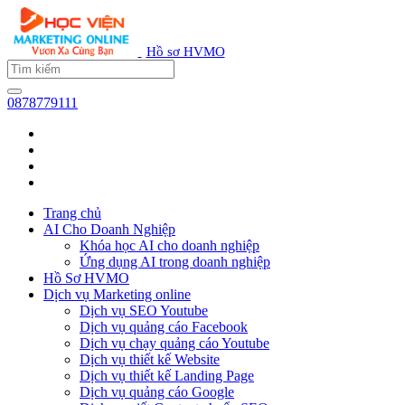
Hồ sơ HVMO
0878779111
Trang chủ
AI Cho Doanh Nghiệp
Khóa học AI cho doanh nghiệp
Ứng dụng AI trong doanh nghiệp
Hồ Sơ HVMO
Dịch vụ Marketing online
Dịch vụ SEO Youtube
Dịch vụ quảng cáo Facebook
Dịch vụ chạy quảng cáo Youtube
Dịch vụ thiết kế Website
Dịch vụ thiết kế Landing Page
Dịch vụ quảng cáo Google