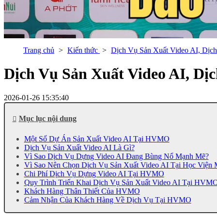
Trang chủ
Kiến thức
Dịch Vụ Sản Xuất Video AI, Dịc
Dịch Vụ Sản Xuất Video AI, Dị
2026-01-26 15:35:40
Mục lục nội dung
Một Số Dự Án Sản Xuất Video AI Tại HVMO
Dịch Vụ Sản Xuất Video AI Là Gì?
Vì Sao Dịch Vụ Dựng Video AI Đang Bùng Nổ Mạnh Mẽ?
Vì Sao Nên Chọn Dịch Vụ Sản Xuất Video AI Tại Học Viện M
Chi Phí Dịch Vụ Dựng Video AI Tại HVMO
Quy Trình Triển Khai Dịch Vụ Sản Xuất Video AI Tại HVM
Khách Hàng Thân Thiết Của HVMO
Cảm Nhận Của Khách Hàng Về Dịch Vụ Tại HVMO