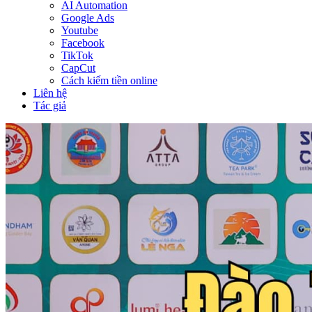
AI Automation
Google Ads
Youtube
Facebook
TikTok
CapCut
Cách kiếm tiền online
Liên hệ
Tác giả