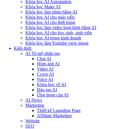
Khóa học AI Automation
Khóa học Make AI
Khóa học làm phim bằng AI
Khóa học AI cho giáo viên
Khóa học AI cho thời trang
Khóa học làm video hoạt hình bằng AI
Khóa học AI cho học sinh, sinh viên
Khóa hoc AI trong kinh doanh
Khóa học làm Youtube view ngoại
Kiến thức
AI Trí tuệ nhân tạo
Chat AI
Hình ảnh AI
Video AI
Cover AI
Voice AI
Khóa học về AI
Đào tạo AI
Ứng dụng của AI
AI News
Marketing
Thiết kế Langding Page
Affiliate Marketing
Website
SEO