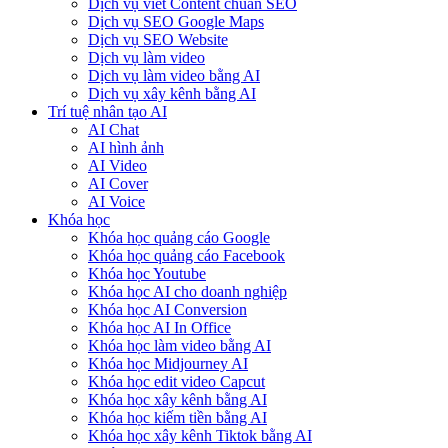
Dịch vụ viết Content chuẩn SEO
Dịch vụ SEO Google Maps
Dịch vụ SEO Website
Dịch vụ làm video
Dịch vụ làm video bằng AI
Dịch vụ xây kênh bằng AI
Trí tuệ nhân tạo AI
AI Chat
AI hình ảnh
AI Video
AI Cover
AI Voice
Khóa học
Khóa học quảng cáo Google
Khóa học quảng cáo Facebook
Khóa học Youtube
Khóa học AI cho doanh nghiệp
Khóa học AI Conversion
Khóa học AI In Office
Khóa học làm video bằng AI
Khóa học Midjourney AI
Khóa học edit video Capcut
Khóa học xây kênh bằng AI
Khóa học kiếm tiền bằng AI
Khóa học xây kênh Tiktok bằng AI