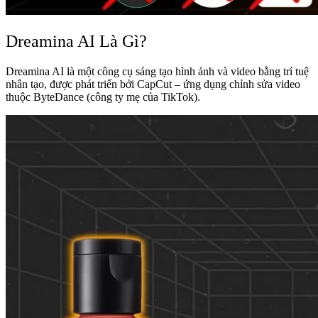
Dreamina AI Là Gì?
Dreamina AI là một công cụ sáng tạo hình ảnh và video bằng trí tuệ
nhân tạo, được phát triển bởi CapCut – ứng dụng chỉnh sửa video
thuộc ByteDance (công ty mẹ của TikTok).