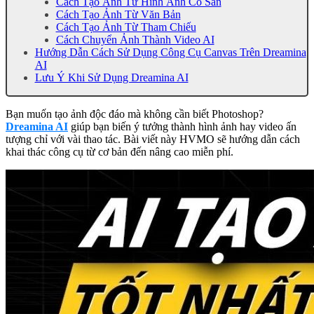
Cách Tạo Ảnh Từ Hình Ảnh Có Sẵn
Cách Tạo Ảnh Từ Văn Bản
Cách Tạo Ảnh Từ Tham Chiếu
Cách Chuyển Ảnh Thành Video AI
Hướng Dẫn Cách Sử Dụng Công Cụ Canvas Trên Dreamina
AI
Lưu Ý Khi Sử Dụng Dreamina AI
Bạn muốn tạo ảnh độc đáo mà không cần biết Photoshop?
Dreamina AI
giúp bạn biến ý tưởng thành hình ảnh hay video ấn
tượng chỉ với vài thao tác. Bài viết này HVMO sẽ hướng dẫn cách
khai thác công cụ từ cơ bản đến nâng cao miễn phí.