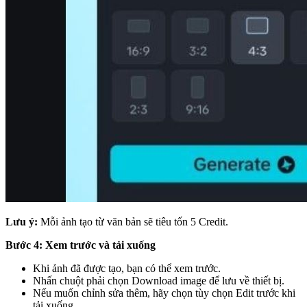
Lưu ý:
Mỗi ảnh tạo từ văn bản sẽ tiêu tốn 5 Credit.
Bước 4: Xem trước và tải xuống
Khi ảnh đã được tạo, bạn có thể xem trước.
Nhấn chuột phải chọn Download image để lưu về thiết bị.
Nếu muốn chỉnh sửa thêm, hãy chọn tùy chọn Edit trước khi
tải xuống.