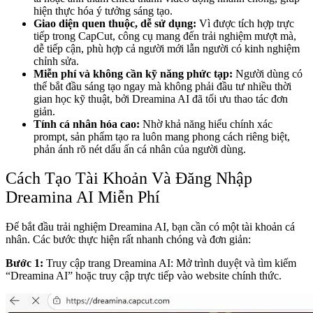
hiện thực hóa ý tưởng sáng tạo.
Giao diện quen thuộc, dễ sử dụng:
Vì được tích hợp trực
tiếp trong CapCut, công cụ mang đến trải nghiệm mượt mà,
dễ tiếp cận, phù hợp cả người mới lẫn người có kinh nghiệm
chỉnh sửa.
Miễn phí và không cần kỹ năng phức tạp:
Người dùng có
thể bắt đầu sáng tạo ngay mà không phải đầu tư nhiều thời
gian học kỹ thuật, bởi Dreamina AI đã tối ưu thao tác đơn
giản.
Tính cá nhân hóa cao:
Nhờ khả năng hiểu chính xác
prompt, sản phẩm tạo ra luôn mang phong cách riêng biệt,
phản ánh rõ nét dấu ấn cá nhân của người dùng.
Cách Tạo Tài Khoản Và Đăng Nhập
Dreamina AI Miễn Phí
Để bắt đầu trải nghiệm Dreamina AI, bạn cần có một tài khoản cá
nhân. Các bước thực hiện rất nhanh chóng và đơn giản:
Bước 1:
Truy cập trang Dreamina AI:
Mở trình duyệt và tìm kiếm
“Dreamina AI” hoặc truy cập trực tiếp vào website chính thức.