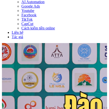
AI Automation
Google Ads
Youtube
Facebook
TikTok
CapCut
Cách kiếm tiền online
Liên hệ
Tác giả