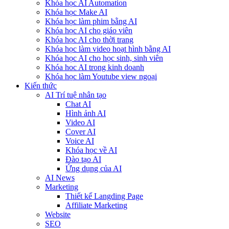
Khóa học AI Automation
Khóa học Make AI
Khóa học làm phim bằng AI
Khóa học AI cho giáo viên
Khóa học AI cho thời trang
Khóa học làm video hoạt hình bằng AI
Khóa học AI cho học sinh, sinh viên
Khóa hoc AI trong kinh doanh
Khóa học làm Youtube view ngoại
Kiến thức
AI Trí tuệ nhân tạo
Chat AI
Hình ảnh AI
Video AI
Cover AI
Voice AI
Khóa học về AI
Đào tạo AI
Ứng dụng của AI
AI News
Marketing
Thiết kế Langding Page
Affiliate Marketing
Website
SEO