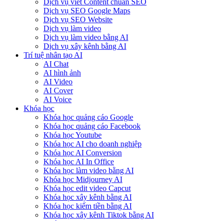
Dịch vụ viết Content chuẩn SEO
Dịch vụ SEO Google Maps
Dịch vụ SEO Website
Dịch vụ làm video
Dịch vụ làm video bằng AI
Dịch vụ xây kênh bằng AI
Trí tuệ nhân tạo AI
AI Chat
AI hình ảnh
AI Video
AI Cover
AI Voice
Khóa học
Khóa học quảng cáo Google
Khóa học quảng cáo Facebook
Khóa học Youtube
Khóa học AI cho doanh nghiệp
Khóa học AI Conversion
Khóa học AI In Office
Khóa học làm video bằng AI
Khóa học Midjourney AI
Khóa học edit video Capcut
Khóa học xây kênh bằng AI
Khóa học kiếm tiền bằng AI
Khóa học xây kênh Tiktok bằng AI