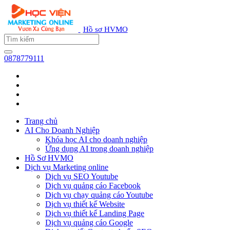
Hồ sơ HVMO
0878779111
Trang chủ
AI Cho Doanh Nghiệp
Khóa học AI cho doanh nghiệp
Ứng dụng AI trong doanh nghiệp
Hồ Sơ HVMO
Dịch vụ Marketing online
Dịch vụ SEO Youtube
Dịch vụ quảng cáo Facebook
Dịch vụ chạy quảng cáo Youtube
Dịch vụ thiết kế Website
Dịch vụ thiết kế Landing Page
Dịch vụ quảng cáo Google