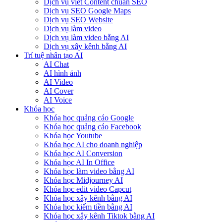
Dịch vụ viết Content chuẩn SEO
Dịch vụ SEO Google Maps
Dịch vụ SEO Website
Dịch vụ làm video
Dịch vụ làm video bằng AI
Dịch vụ xây kênh bằng AI
Trí tuệ nhân tạo AI
AI Chat
AI hình ảnh
AI Video
AI Cover
AI Voice
Khóa học
Khóa học quảng cáo Google
Khóa học quảng cáo Facebook
Khóa học Youtube
Khóa học AI cho doanh nghiệp
Khóa học AI Conversion
Khóa học AI In Office
Khóa học làm video bằng AI
Khóa học Midjourney AI
Khóa học edit video Capcut
Khóa học xây kênh bằng AI
Khóa học kiếm tiền bằng AI
Khóa học xây kênh Tiktok bằng AI