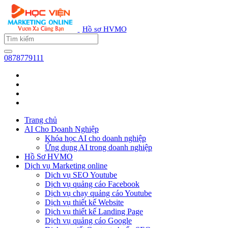
Hồ sơ HVMO
0878779111
Trang chủ
AI Cho Doanh Nghiệp
Khóa học AI cho doanh nghiệp
Ứng dụng AI trong doanh nghiệp
Hồ Sơ HVMO
Dịch vụ Marketing online
Dịch vụ SEO Youtube
Dịch vụ quảng cáo Facebook
Dịch vụ chạy quảng cáo Youtube
Dịch vụ thiết kế Website
Dịch vụ thiết kế Landing Page
Dịch vụ quảng cáo Google