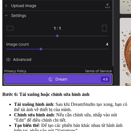
Bước 6: Tải xuống hoặc chỉnh sửa hình ảnh
Tải xuống hình ảnh
: Sau khi DreamStudio tạo xong, bạn có
thể tải ảnh về thiết bị của mình.
Chỉnh sửa hình ảnh
: Nếu cần chỉnh sửa, nhấp vào nút
“Edit” để điều chỉnh chi tiết.
Tạo biến thể
: Để tạo các phiên bản khác nhau từ hình ảnh
hiện tại, nhấp vào nút “Variations”.