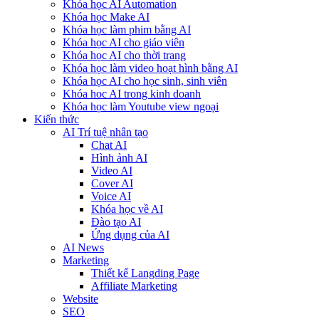
Khóa học AI Automation
Khóa học Make AI
Khóa học làm phim bằng AI
Khóa học AI cho giáo viên
Khóa học AI cho thời trang
Khóa học làm video hoạt hình bằng AI
Khóa học AI cho học sinh, sinh viên
Khóa hoc AI trong kinh doanh
Khóa học làm Youtube view ngoại
Kiến thức
AI Trí tuệ nhân tạo
Chat AI
Hình ảnh AI
Video AI
Cover AI
Voice AI
Khóa học về AI
Đào tạo AI
Ứng dụng của AI
AI News
Marketing
Thiết kế Langding Page
Affiliate Marketing
Website
SEO