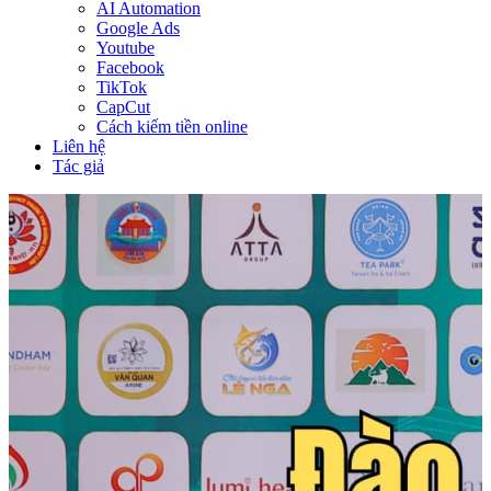
AI Automation
Google Ads
Youtube
Facebook
TikTok
CapCut
Cách kiếm tiền online
Liên hệ
Tác giả