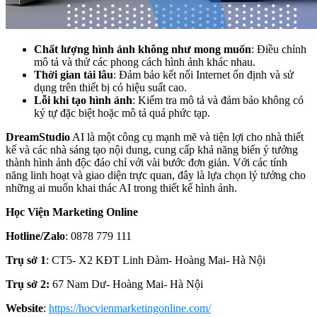
Chất lượng hình ảnh không như mong muốn
: Điều chỉnh
mô tả và thử các phong cách hình ảnh khác nhau.
Thời gian tải lâu
: Đảm bảo kết nối Internet ổn định và sử
dụng trên thiết bị có hiệu suất cao.
Lỗi khi tạo hình ảnh
: Kiểm tra mô tả và đảm bảo không có
ký tự đặc biệt hoặc mô tả quá phức tạp.
DreamStudio
AI là một công cụ mạnh mẽ và tiện lợi cho nhà thiết
kế và các nhà sáng tạo nội dung, cung cấp khả năng biến ý tưởng
thành hình ảnh độc đáo chỉ với vài bước đơn giản. Với các tính
năng linh hoạt và giao diện trực quan, đây là lựa chọn lý tưởng cho
những ai muốn khai thác AI trong thiết kế hình ảnh.
Học Viện Marketing Online
Hotline/Zalo
: 0878 779 111
Trụ sở 1
: CT5- X2 KĐT Linh Đàm- Hoàng Mai- Hà Nội
Trụ sở 2:
67 Nam Dư- Hoàng Mai- Hà Nội
Website
:
https://hocvienmarketingonline.com/