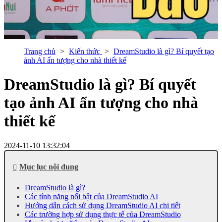
Trang chủ
Kiến thức
DreamStudio là gì? Bí quyết tạo
ảnh AI ấn tượng cho nhà thiết kế
DreamStudio là gì? Bí quyết
tạo ảnh AI ấn tượng cho nhà
thiết kế
2024-11-10 13:32:04
Mục lục nội dung
DreamStudio là gì?
Các tính năng nổi bật của DreamStudio AI
Hướng dẫn cách sử dụng DreamStudio AI chi tiết
Các trường hợp sử dụng thực tế của DreamStudio