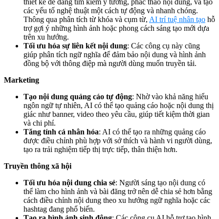
thiết kế dễ dàng tìm kiếm ý tưởng, phác thảo nội dung, và tạo
các yếu tố nghệ thuật một cách tự động và nhanh chóng.
Thông qua phân tích từ khóa và cụm từ,
AI trí tuệ nhân tạo
hỗ
trợ gợi ý những hình ảnh hoặc phong cách sáng tạo mới dựa
trên xu hướng.
Tối ưu hóa sự liên kết nội dung
: Các công cụ này cũng
giúp phân tích ngữ nghĩa để đảm bảo nội dung và hình ảnh
đồng bộ với thông điệp mà người dùng muốn truyền tải.
Marketing
Tạo nội dung quảng cáo tự động
: Nhờ vào khả năng hiểu
ngôn ngữ tự nhiên, AI có thể tạo quảng cáo hoặc nội dung thị
giác như banner, video theo yêu cầu, giúp tiết kiệm thời gian
và chi phí.
Tăng tính cá nhân hóa
: AI có thể tạo ra những quảng cáo
được điều chỉnh phù hợp với sở thích và hành vi người dùng,
tạo ra trải nghiệm tiếp thị trực tiếp, thân thiện hơn.
Truyền thông xã hội
Tối ưu hóa nội dung chia sẻ
: Người sáng tạo nội dung có
thể làm cho hình ảnh và bài đăng trở nên dễ chia sẻ hơn bằng
cách điều chỉnh nội dung theo xu hướng ngữ nghĩa hoặc các
hashtag đang phổ biến.
Tạo ra hình ảnh sinh động
: Các công cụ AI hỗ trợ tạo hình