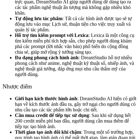
trực quan, DreamStudio AI giúp người dùng dễ dàng tạo ra
các tác phẩm nghệ thuật ấn tượng mà không gặp nhiều khó
khăn.
Tự động lưu tác phẩm
: Tất cả các hình ảnh được tạo sẽ tự
động lưu vào mục Lịch sử, thuận tiện cho việc truy xuất và
quản lý tác phẩm.
Hỗ trợ tìm kiếm prompt với Lexica
: Lexica là một công cụ
tìm kiếm miễn phí tích hợp sẵn, cho phép người dùng khám
phá các prompt (lời nhắc văn bản) phổ biến do cộng đồng
chia sẻ, giúp mở rộng ý tưởng sáng tạo.
Đa dạng phong cách hình ảnh
: DreamStudio hỗ trợ nhiều
phong cách như anime, nghệ thuật kỹ thuật số, nhiếp ảnh, và
nghệ thuật giả tưởng, đáp ứng mọi nhu cầu thẩm mỹ của
người dùng.
Nhược điểm
Giới hạn kích thước hình ảnh
: DreamStudio AI hiện có giới
hạn về kích thước ảnh đầu ra, gây trở ngại cho người dùng có
nhu cầu tạo các tác phẩm lớn hoặc chi tiết.
Cần mua credit để tiếp tục sử dụng
: Sau khi sử dụng hết
200 credit miễn phí ban đầu, người dùng cần mua thêm để
tiếp tục tạo hình ảnh.
Thời gian tạo ảnh đôi khi chậm
: Trong một số trường hợp,
quy trình tạo hình ảnh có thể mất thời gian, làm gián đoạn trải