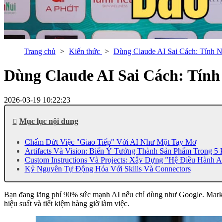
Trang chủ
Kiến thức
Dùng Claude AI Sai Cách: Tính
Dùng Claude AI Sai Cách: Tín
2026-03-19 10:22:23
Mục lục nội dung
Chấm Dứt Việc "Giao Tiếp" Với AI Như Một Tay Mơ
Artifacts Và Vision: Biến Ý Tưởng Thành Sản Phẩm Trong 5 
Custom Instructions Và Projects: Xây Dựng "Hệ Điều Hành A
Kỷ Nguyên Tự Động Hóa Với Skills Và Connectors
Bạn đang lãng phí 90% sức mạnh AI nếu chỉ dùng như Google. Markete
hiệu suất và tiết kiệm hàng giờ làm việc.