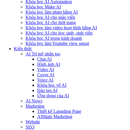
Khóa học AI Automation
Khóa học Make AI
Khóa học làm phim bằng AI
Khóa học AI cho giáo viên
Khóa học AI cho thời trang
Khóa học làm video hoạt hình bằng AI
Khóa học AI cho học sinh, sinh viên
Khóa hoc AI trong kinh doanh
Khóa học làm Youtube view ngoại
Kiến thức
AI Trí tuệ nhân tạo
Chat AI
Hình ảnh AI
Video AI
Cover AI
Voice AI
Khóa học về AI
Đào tạo AI
Ứng dụng của AI
AI News
Marketing
Thiết kế Langding Page
Affiliate Marketing
Website
SEO