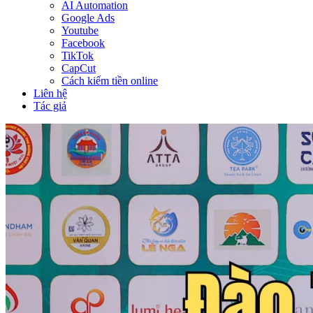
AI Automation
Google Ads
Youtube
Facebook
TikTok
CapCut
Cách kiếm tiền online
Liên hệ
Tác giả