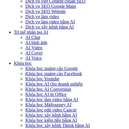
Dịch vụ viết Content chuẩn SEO
Dịch vụ SEO Google Maps
Dịch vụ SEO Website
Dịch vụ làm video
Dịch vụ làm video bằng AI
Dịch vụ xây kênh bằng AI
Trí tuệ nhân tạo AI
AI Chat
AI hình ảnh
AI Video
AI Cover
AI Voice
Khóa học
Khóa học quảng cáo Google
Khóa học quảng cáo Facebook
Khóa học Youtube
Khóa học AI cho doanh nghiệp
Khóa học AI Conversion
Khóa học AI In Office
Khóa học làm video bằng AI
Khóa học Midjourney AI
Khóa học edit video Capcut
Khóa học xây kênh bằng AI
Khóa học kiếm tiền bằng AI
Khóa học xây kênh Tiktok bằng AI