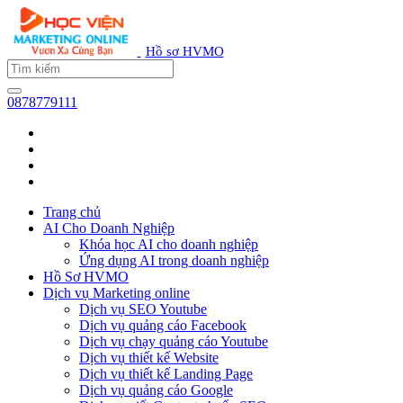
Hồ sơ HVMO
0878779111
Trang chủ
AI Cho Doanh Nghiệp
Khóa học AI cho doanh nghiệp
Ứng dụng AI trong doanh nghiệp
Hồ Sơ HVMO
Dịch vụ Marketing online
Dịch vụ SEO Youtube
Dịch vụ quảng cáo Facebook
Dịch vụ chạy quảng cáo Youtube
Dịch vụ thiết kế Website
Dịch vụ thiết kế Landing Page
Dịch vụ quảng cáo Google