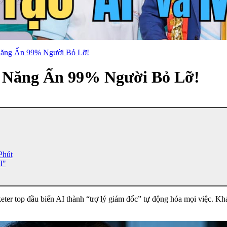
 Năng Ẩn 99% Người Bỏ Lỡ!
h Năng Ẩn 99% Người Bỏ Lỡ!
Phút
I"
r top đầu biến AI thành “trợ lý giám đốc” tự động hóa mọi việc. Khám