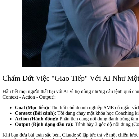
Chấm Dứt Việc "Giao Tiếp" Với AI Như Mộ
Hầu hết mọi người thất bại với AI vì họ dùng những câu lệnh quá ch
Context - Action - Output):
Goal (Mục tiêu):
Thu hút chủ doanh nghiệp SME có ngân sách 
Context (Bối cảnh):
Tôi đang chạy một khóa học Coaching kinh
Action (Hành động):
Phân tích dạng nội dung đánh trúng tâm l
Output (Định dạng đầu ra):
Trình bày 3 góc độ nội dung (Con
Khi bạn đưa bài toán sắc bén, Claude sẽ lập tức trả về một chiến lượ