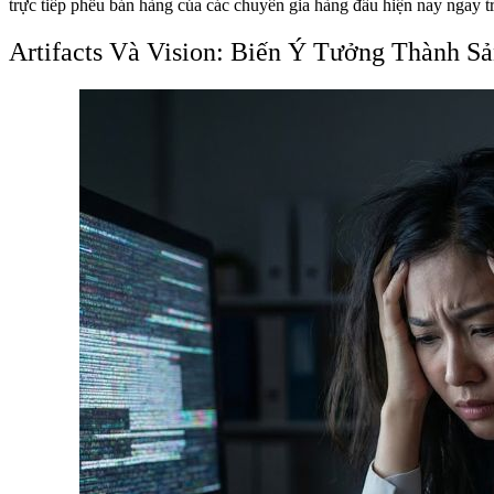
trực tiếp phễu bán hàng của các chuyên gia hàng đầu hiện nay ngay trê
Artifacts Và Vision: Biến Ý Tưởng Thành S